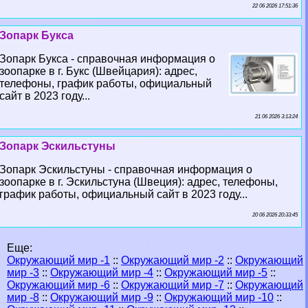
22 06 2026 17:51:36
Зопарк Букса
Зопарк Букса - справочная информация о
зоопарке в г. Букс (Швейцария): адрес,
телефоны, график работы, официальный
сайт в 2023 году...
21 06 2026 3:13:24
Зопарк Эскильстуны
Зопарк Эскильстуны - справочная информация о
зоопарке в г. Эскильстуна (Швеция): адрес, телефоны,
график работы, официальный сайт в 2023 году...
20 06 2026 20:33:45
Еще:
Окружающий мир -1
::
Окружающий мир -2
::
Окружающий
мир -3
::
Окружающий мир -4
::
Окружающий мир -5
::
Окружающий мир -6
::
Окружающий мир -7
::
Окружающий
мир -8
::
Окружающий мир -9
::
Окружающий мир -10
::