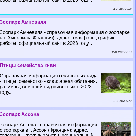
31 07 2026 4:41:39
Зоопарк Амневиля
Зоопарк Амневиля - справочная информация о зоопарке
в г. Амневиль (Франция): адрес, телефоны, график
работы, официальный сайт в 2023 году...
30 07 2026 14:41:15
Птицы семейства киви
Справочная информация о животных вида
- птицы, семейство - киви: ареал обитания,
размеры, внешний вид животных в 2023
году...
29 07 2026 6:14:52
Зоопарк Ассона
Зоопарк Ассона - справочная информация
о зоопарке в г. Ассон (Франция): адрес,
телефоны, график работы, официальный