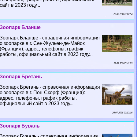
сайт в 2023 году...
28 07 2026 3:27:54
Зоопарк Бланше
Зоопарк Бланше - справочная информация
о зоопарке в г. Сен-Жульен-де-Майок
(Франция): адрес, телефоны, график
работы, официальный сайт в 2023 году...
27 07 2026 5:42:33
Зоопарк Бретань
Зоопарк Бретань - справочная информация
о зоопарке в г. Пон-Скорф (Франция):
адрес, телефоны, график работы,
официальный сайт в 2023 году...
26 07 2026 22:13:16
Зоопарк Буваль
Зоопарк Буваль - справочная информация