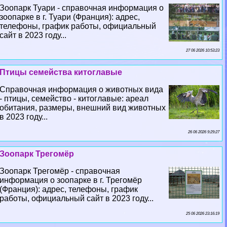
Зоопарк Туари - справочная информация о
зоопарке в г. Туари (Франция): адрес,
телефоны, график работы, официальный
сайт в 2023 году...
27 06 2026 10:53:23
Птицы семейства китоглавые
Справочная информация о животных вида
- птицы, семейство - китоглавые: ареал
обитания, размеры, внешний вид животных
в 2023 году...
26 06 2026 9:29:27
Зоопарк Трегомёр
Зоопарк Трегомёр - справочная
информация о зоопарке в г. Трегомёр
(Франция): адрес, телефоны, график
работы, официальный сайт в 2023 году...
25 06 2026 23:16:19