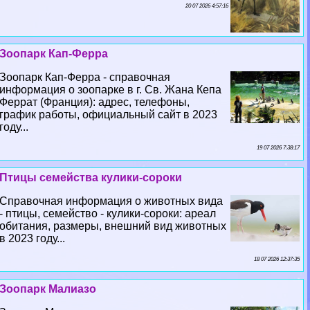
20 07 2026 4:57:16
Зоопарк Кап-Ферра
Зоопарк Кап-Ферра - справочная
информация о зоопарке в г. Св. Жана Кепа
Феррат (Франция): адрес, телефоны,
график работы, официальный сайт в 2023
году...
19 07 2026 7:38:17
Птицы семейства кулики-сороки
Справочная информация о животных вида
- птицы, семейство - кулики-сороки: ареал
обитания, размеры, внешний вид животных
в 2023 году...
18 07 2026 12:37:35
Зоопарк Малиазо