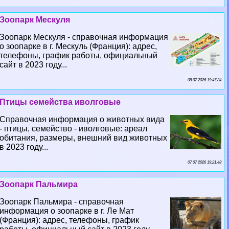
Зоопарк Мескуля
Зоопарк Мескуля - справочная информация
о зоопарке в г. Мескуль (Франция): адрес,
телефоны, график работы, официальный
сайт в 2023 году...
08 07 2026 19:47:34
Птицы семейства иволговые
Справочная информация о животных вида
- птицы, семейство - иволговые: ареал
обитания, размеры, внешний вид животных
в 2023 году...
07 07 2026 19:21:48
Зоопарк Пальмира
Зоопарк Пальмира - справочная
информация о зоопарке в г. Ле Мат
(Франция): адрес, телефоны, график