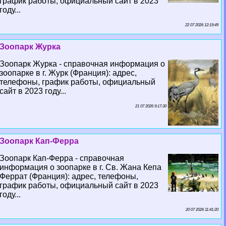
график работы, официальный сайт в 2023
году...
22 07 2026 12:19:49
Зоопарк Журка
Зоопарк Журка - справочная информация о
зоопарке в г. Журк (Франция): адрес,
телефоны, график работы, официальный
сайт в 2023 году...
21 07 2026 9:17:30
Зоопарк Кап-Ферра
Зоопарк Кап-Ферра - справочная
информация о зоопарке в г. Св. Жана Кепа
Феррат (Франция): адрес, телефоны,
график работы, официальный сайт в 2023
году...
20 07 2026 11:41:20