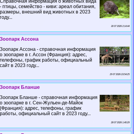
Справочная информация о животных вида
- птицы, семейство - киви: ареал обитания,
размеры, внешний вид животных в 2023
году...
30 07 2026 2:14:44
Зоопарк Ассона
Зоопарк Ассона - справочная информация
о зоопарке в г. Ассон (Франция): адрес,
телефоны, график работы, официальный
сайт в 2023 году...
29 07 2026 23:54:25
Зоопарк Бланше
Зоопарк Бланше - справочная информация
о зоопарке в г. Сен-Жульен-де-Майок
(Франция): адрес, телефоны, график
работы, официальный сайт в 2023 году...
28 07 2026 1:40:29