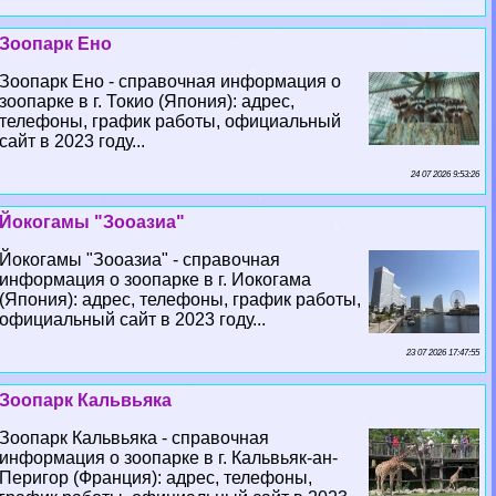
Зоопарк Ено
Зоопарк Ено - справочная информация о
зоопарке в г. Токио (Япония): адрес,
телефоны, график работы, официальный
сайт в 2023 году...
24 07 2026 9:53:26
Йокогамы "Зооазиа"
Йокогамы "Зооазиа" - справочная
информация о зоопарке в г. Иокогама
(Япония): адрес, телефоны, график работы,
официальный сайт в 2023 году...
23 07 2026 17:47:55
Зоопарк Кальвьяка
Зоопарк Кальвьяка - справочная
информация о зоопарке в г. Кальвьяк-ан-
Перигор (Франция): адрес, телефоны,