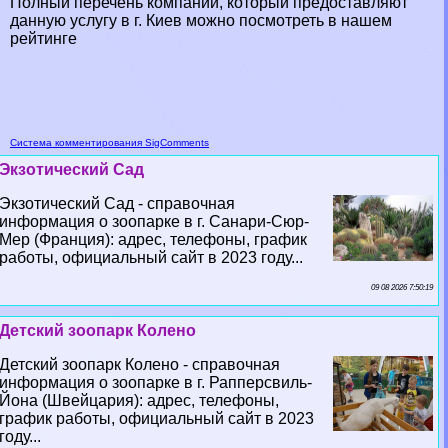
Полный перечень компаний, который предоставляют
данную услугу в г. Киев можно посмотреть
в нашем
рейтинге
Система комментирования SigComments
Экзотический Сад
Экзотический Сад - справочная
информация о зоопарке в г. Санари-Сюр-
Мер (Франция): адрес, телефоны, график
работы, официальный сайт в 2023 году...
09 08 2026 7:50:19
Детский зоопарк Колено
Детский зоопарк Колено - справочная
информация о зоопарке в г. Рапперсвиль-
Йона (Швейцария): адрес, телефоны,
график работы, официальный сайт в 2023
году...