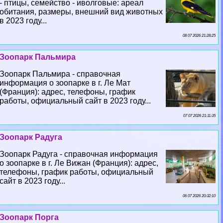
- птицы, семейство - иволговые: ареал
обитания, размеры, внешний вид животных
в 2023 году...
08 07 2026 21:28:25
Зоопарк Пальмира
Зоопарк Пальмира - справочная
информация о зоопарке в г. Ле Мат
(Франция): адрес, телефоны, график
работы, официальный сайт в 2023 году...
07 07 2026 21:11:35
Зоопарк Радуга
Зоопарк Радуга - справочная информация
о зоопарке в г. Ле Вижан (Франция): адрес,
телефоны, график работы, официальный
сайт в 2023 году...
06 07 2026 20:32:10
Зоопарк Порга