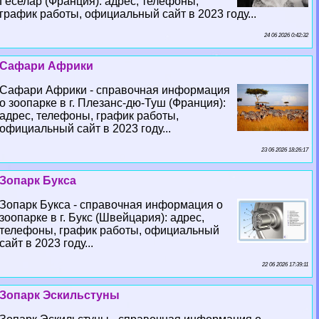
Геселар (Франция): адрес, телефоны,
график работы, официальный сайт в 2023 году...
24 06 2026 0:42:32
Сафари Африки
Сафари Африки - справочная информация
о зоопарке в г. Плезанс-дю-Туш (Франция):
адрес, телефоны, график работы,
официальный сайт в 2023 году...
23 06 2026 18:26:17
Зопарк Букса
Зопарк Букса - справочная информация о
зоопарке в г. Букс (Швейцария): адрес,
телефоны, график работы, официальный
сайт в 2023 году...
22 06 2026 17:39:11
Зопарк Эскильстуны