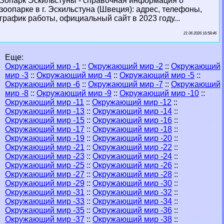
Зопарк Эскильстуны - справочная информация о
зоопарке в г. Эскильстуна (Швеция): адрес, телефоны,
график работы, официальный сайт в 2023 году...
21 06 2026 16:58:46
Еще:
Окружающий мир -1
::
Окружающий мир -2
::
Окружающий
мир -3
::
Окружающий мир -4
::
Окружающий мир -5
::
Окружающий мир -6
::
Окружающий мир -7
::
Окружающий
мир -8
::
Окружающий мир -9
::
Окружающий мир -10
::
Окружающий мир -11
::
Окружающий мир -12
::
Окружающий мир -13
::
Окружающий мир -14
::
Окружающий мир -15
::
Окружающий мир -16
::
Окружающий мир -17
::
Окружающий мир -18
::
Окружающий мир -19
::
Окружающий мир -20
::
Окружающий мир -21
::
Окружающий мир -22
::
Окружающий мир -23
::
Окружающий мир -24
::
Окружающий мир -25
::
Окружающий мир -26
::
Окружающий мир -27
::
Окружающий мир -28
::
Окружающий мир -29
::
Окружающий мир -30
::
Окружающий мир -31
::
Окружающий мир -32
::
Окружающий мир -33
::
Окружающий мир -34
::
Окружающий мир -35
::
Окружающий мир -36
::
Окружающий мир -37
::
Окружающий мир -38
::