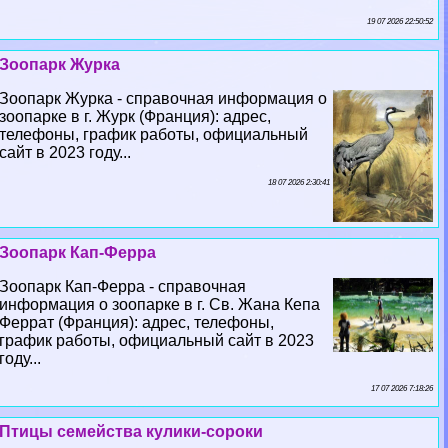
19 07 2026 22:50:52
Зоопарк Журка
Зоопарк Журка - справочная информация о
зоопарке в г. Журк (Франция): адрес,
телефоны, график работы, официальный
сайт в 2023 году...
18 07 2026 2:30:41
Зоопарк Кап-Ферра
Зоопарк Кап-Ферра - справочная
информация о зоопарке в г. Св. Жана Кепа
Феррат (Франция): адрес, телефоны,
график работы, официальный сайт в 2023
году...
17 07 2026 7:18:26
Птицы семейства кулики-сороки