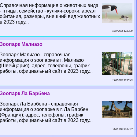
Справочная информация о животных вида
- птицы, семейство - кулики-сороки: ареал
обитания, размеры, внешний вид животных
в 2023 году...
16 07 2026 17:43:30
Зоопарк Малиазо
Зоопарк Малиазо - справочная
информация о зоопарке в г. Малиазо
(Швейцария): адрес, телефоны, график
работы, официальный сайт в 2023 году...
15 07 2026 19:25:49
Зоопарк Ла Барбена
Зоопарк Ла Барбена - справочная
информация о зоопарке в г. Ла Барбен
(Франция): адрес, телефоны, график
работы, официальный сайт в 2023 году...
14 07 2026 10:34:17