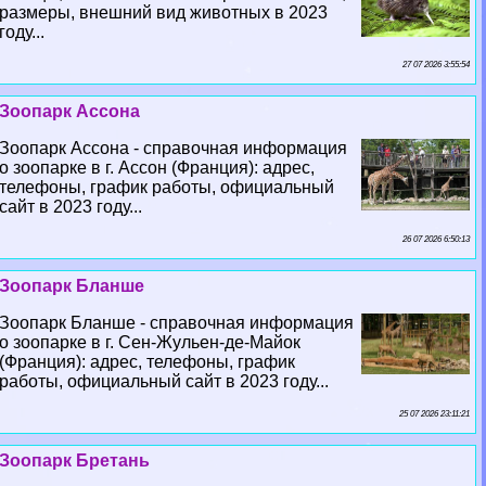
размеры, внешний вид животных в 2023
году...
27 07 2026 3:55:54
Зоопарк Ассона
Зоопарк Ассона - справочная информация
о зоопарке в г. Ассон (Франция): адрес,
телефоны, график работы, официальный
сайт в 2023 году...
26 07 2026 6:50:13
Зоопарк Бланше
Зоопарк Бланше - справочная информация
о зоопарке в г. Сен-Жульен-де-Майок
(Франция): адрес, телефоны, график
работы, официальный сайт в 2023 году...
25 07 2026 23:11:21
Зоопарк Бретань