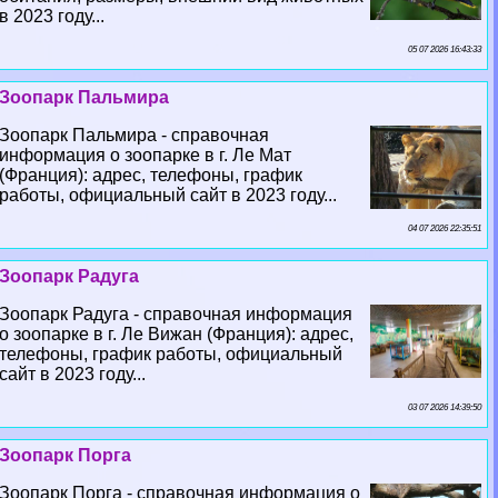
в 2023 году...
05 07 2026 16:43:33
Зоопарк Пальмира
Зоопарк Пальмира - справочная
информация о зоопарке в г. Ле Мат
(Франция): адрес, телефоны, график
работы, официальный сайт в 2023 году...
04 07 2026 22:35:51
Зоопарк Радуга
Зоопарк Радуга - справочная информация
о зоопарке в г. Ле Вижан (Франция): адрес,
телефоны, график работы, официальный
сайт в 2023 году...
03 07 2026 14:39:50
Зоопарк Порга
Зоопарк Порга - справочная информация о