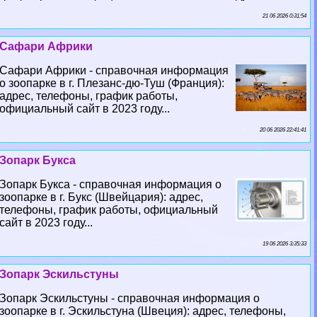
21 06 2026 0:31:54
Сафари Африки
Сафари Африки - справочная информация
о зоопарке в г. Плезанс-дю-Туш (Франция):
адрес, телефоны, график работы,
официальный сайт в 2023 году...
20 06 2026 22:41:41
Зопарк Букса
Зопарк Букса - справочная информация о
зоопарке в г. Букс (Швейцария): адрес,
телефоны, график работы, официальный
сайт в 2023 году...
19 06 2026 3:35:33
Зопарк Эскильстуны
Зопарк Эскильстуны - справочная информация о
зоопарке в г. Эскильстуна (Швеция): адрес, телефоны,