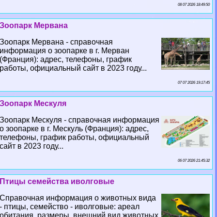
08 07 2026 18:49:50
Зоопарк Мервана
Зоопарк Мервана - справочная
информация о зоопарке в г. Мерван
(Франция): адрес, телефоны, график
работы, официальный сайт в 2023 году...
07 07 2026 19:17:45
Зоопарк Мескуля
Зоопарк Мескуля - справочная информация
о зоопарке в г. Мескуль (Франция): адрес,
телефоны, график работы, официальный
сайт в 2023 году...
06 07 2026 21:45:32
Птицы семейства иволговые
Справочная информация о животных вида
- птицы, семейство - иволговые: ареал
обитания, размеры, внешний вид животных