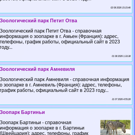
02 08 2026 15:15:46
Зоологический парк Петит Отва
Зоологический парк Петит Отва - справочная
информация о зоопарке в г. Амьен (Франция): адрес,
телефоны, график работы, официальный сайт в 2023
году...
01 08 2026 1:33:38
Зоологический парк Амневиля
Зоологический парк Амневиля - справочная информация
о зоопарке в г. Амневиль (Франция): адрес, телефоны,
график работы, официальный сайт в 2023 году...
31 07 2026 4:55:28
Зоопарк Бартиньи
Зоопарк Бартиньи - справочная
информация о зоопарке в г. Бартиньи
(Швейцария): адрес, телефоны, график