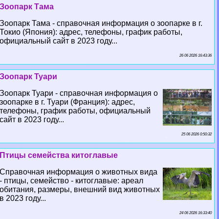
Зоопарк Тама
Зоопарк Тама - справочная информация о зоопарке в г.
Токио (Япония): адрес, телефоны, график работы,
официальный сайт в 2023 году...
26 06 2026 16:43:36
Зоопарк Туари
Зоопарк Туари - справочная информация о
зоопарке в г. Туари (Франция): адрес,
телефоны, график работы, официальный
сайт в 2023 году...
25 06 2026 0:50:32
Птицы семейства китоглавые
Справочная информация о животных вида
- птицы, семейство - китоглавые: ареал
обитания, размеры, внешний вид животных
в 2023 году...
24 06 2026 16:33:40