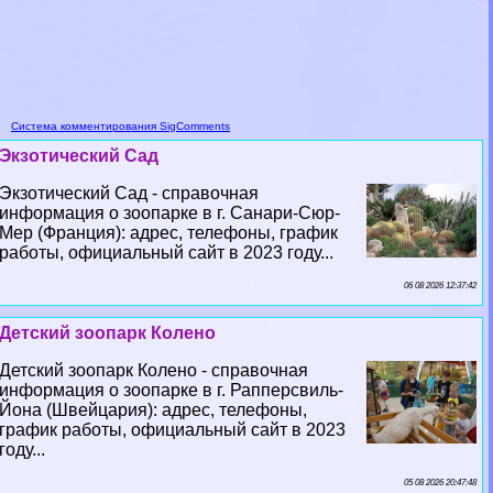
Система комментирования SigComments
Экзотический Сад
Экзотический Сад - справочная
информация о зоопарке в г. Санари-Сюр-
Мер (Франция): адрес, телефоны, график
работы, официальный сайт в 2023 году...
06 08 2026 12:37:42
Детский зоопарк Колено
Детский зоопарк Колено - справочная
информация о зоопарке в г. Рапперсвиль-
Йона (Швейцария): адрес, телефоны,
график работы, официальный сайт в 2023
году...
05 08 2026 20:47:48