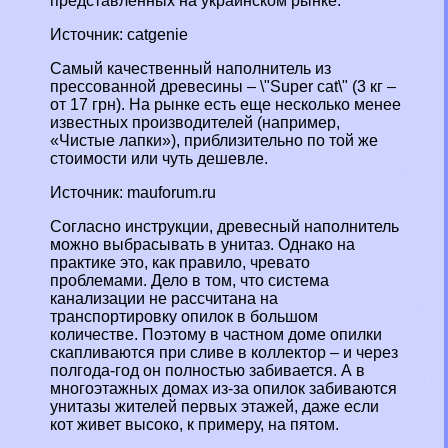
представленных на украинском рынке:
Источник: catgenie
Самый качественный наполнитель из
прессованной древесины – \"Super cat\" (3 кг –
от 17 грн). На рынке есть еще несколько менее
известных производителей (например,
«Чистые лапки»), приблизительно по той же
стоимости или чуть дешевле.
Источник: mauforum.ru
Согласно инструкции, древесный наполнитель
можно выбрасывать в унитаз. Однако на
пpaктике это, как правило, чревато
проблемами. Дело в том, что система
канализации не рассчитана на
трaнcпортировку опилок в большом
количестве. Поэтому в частном доме опилки
скапливаются при сливе в коллектор – и через
полгода-год он полностью забивается. А в
многоэтажных домах из-за опилок забиваются
унитазы жителей первых этажей, даже если
кот живет высоко, к примеру, на пятом.