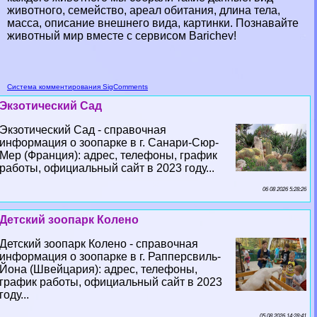
животного, семейство, ареал обитания, длина тела,
масса, описание внешнего вида, картинки. Познавайте
животный мир вместе с сервисом Barichev!
Система комментирования SigComments
Экзотический Сад
Экзотический Сад - справочная
информация о зоопарке в г. Санари-Сюр-
Мер (Франция): адрес, телефоны, график
работы, официальный сайт в 2023 году...
06 08 2026 5:28:26
Детский зоопарк Колено
Детский зоопарк Колено - справочная
информация о зоопарке в г. Рапперсвиль-
Йона (Швейцария): адрес, телефоны,
график работы, официальный сайт в 2023
году...
05 08 2026 14:28:41