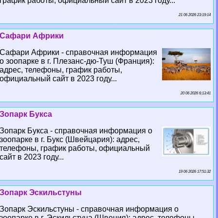
график работы, официальный сайт в 2023 году...
21 06 2026 23:19:14
Сафари Африки
Сафари Африки - справочная информация
о зоопарке в г. Плезанс-дю-Туш (Франция):
адрес, телефоны, график работы,
официальный сайт в 2023 году...
20 06 2026 6:13:41
Зопарк Букса
Зопарк Букса - справочная информация о
зоопарке в г. Букс (Швейцария): адрес,
телефоны, график работы, официальный
сайт в 2023 году...
19 06 2026 17:51:32
Зопарк Эскильстуны
Зопарк Эскильстуны - справочная информация о
зоопарке в г. Эскильстуна (Швеция): адрес, телефоны,