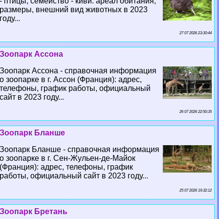
- птицы, семейство - киви: ареал обитания,
размеры, внешний вид животных в 2023
году...
27 07 2026 23:30:44
Зоопарк Ассона
Зоопарк Ассона - справочная информация
о зоопарке в г. Ассон (Франция): адрес,
телефоны, график работы, официальный
сайт в 2023 году...
26 07 2026 22:50:35
Зоопарк Бланше
Зоопарк Бланше - справочная информация
о зоопарке в г. Сен-Жульен-де-Майок
(Франция): адрес, телефоны, график
работы, официальный сайт в 2023 году...
25 07 2026 19:32:12
Зоопарк Бретань