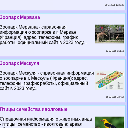
08 07 2026 10:23:36
Зоопарк Мервана
Зоопарк Мервана - справочная
информация о зоопарке в г. Мерван
(Франция): адрес, телефоны, график
работы, официальный сайт в 2023 году...
07 07 2026 6:51:13
Зоопарк Мескуля
Зоопарк Мескуля - справочная информация
о зоопарке в г. Мескуль (Франция): адрес,
телефоны, график работы, официальный
сайт в 2023 году...
06 07 2026 3:27:52
Птицы семейства иволговые
Справочная информация о животных вида
- птицы, семейство - иволговые: ареал