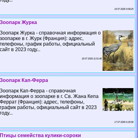
19 07 2026 9:58:25
Зоопарк Журка
Зоопарк Журка - справочная информация о
зоопарке в г. Журк (Франция): адрес,
телефоны, график работы, официальный
сайт в 2023 году...
18 07 2026 11:51:46
Зоопарк Кап-Ферра
Зоопарк Кап-Ферра - справочная
информация о зоопарке в г. Св. Жана Кепа
Феррат (Франция): адрес, телефоны,
график работы, официальный сайт в 2023
году...
17 07 2026 6:39:58
Птицы семейства кулики-сороки