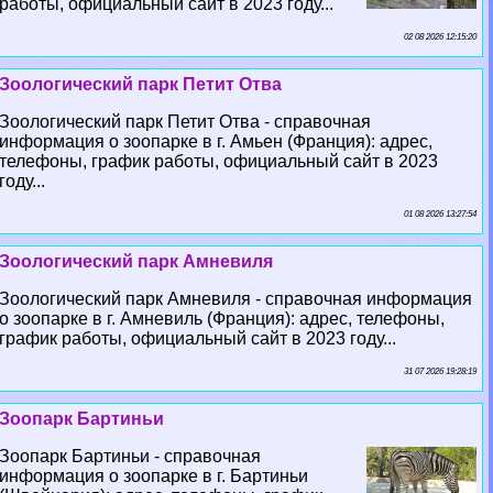
работы, официальный сайт в 2023 году...
02 08 2026 12:15:20
Зоологический парк Петит Отва
Зоологический парк Петит Отва - справочная
информация о зоопарке в г. Амьен (Франция): адрес,
телефоны, график работы, официальный сайт в 2023
году...
01 08 2026 13:27:54
Зоологический парк Амневиля
Зоологический парк Амневиля - справочная информация
о зоопарке в г. Амневиль (Франция): адрес, телефоны,
график работы, официальный сайт в 2023 году...
31 07 2026 19:28:19
Зоопарк Бартиньи
Зоопарк Бартиньи - справочная
информация о зоопарке в г. Бартиньи