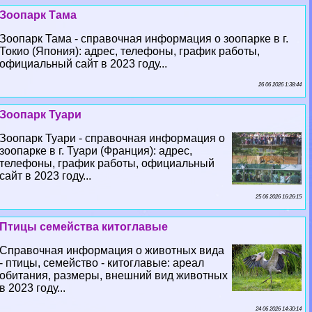
Зоопарк Тама
Зоопарк Тама - справочная информация о зоопарке в г.
Токио (Япония): адрес, телефоны, график работы,
официальный сайт в 2023 году...
26 06 2026 1:38:44
Зоопарк Туари
Зоопарк Туари - справочная информация о
зоопарке в г. Туари (Франция): адрес,
телефоны, график работы, официальный
сайт в 2023 году...
25 06 2026 16:26:15
Птицы семейства китоглавые
Справочная информация о животных вида
- птицы, семейство - китоглавые: ареал
обитания, размеры, внешний вид животных
в 2023 году...
24 06 2026 14:30:14