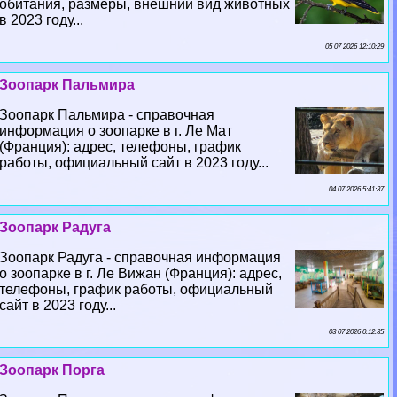
обитания, размеры, внешний вид животных
в 2023 году...
05 07 2026 12:10:29
Зоопарк Пальмира
Зоопарк Пальмира - справочная
информация о зоопарке в г. Ле Мат
(Франция): адрес, телефоны, график
работы, официальный сайт в 2023 году...
04 07 2026 5:41:37
Зоопарк Радуга
Зоопарк Радуга - справочная информация
о зоопарке в г. Ле Вижан (Франция): адрес,
телефоны, график работы, официальный
сайт в 2023 году...
03 07 2026 0:12:35
Зоопарк Порга