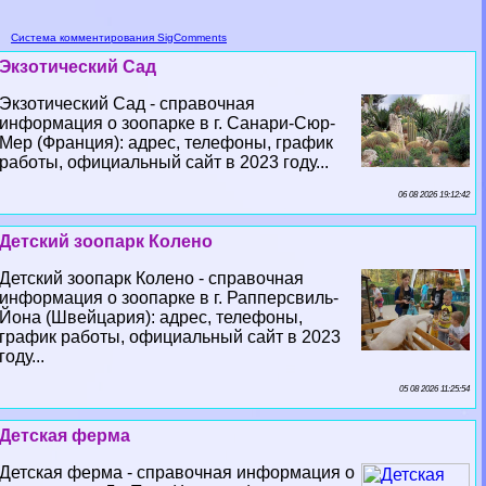
Система комментирования SigComments
Экзотический Сад
Экзотический Сад - справочная
информация о зоопарке в г. Санари-Сюр-
Мер (Франция): адрес, телефоны, график
работы, официальный сайт в 2023 году...
06 08 2026 19:12:42
Детский зоопарк Колено
Детский зоопарк Колено - справочная
информация о зоопарке в г. Рапперсвиль-
Йона (Швейцария): адрес, телефоны,
график работы, официальный сайт в 2023
году...
05 08 2026 11:25:54
Детская ферма
Детская ферма - справочная информация о