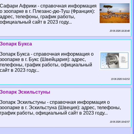
Сафари Африки - справочная информация
о зоопарке в г. Плезанс-дю-Туш (Франция):
адрес, телефоны, график работы,
официальный сайт в 2023 году...
20 06 2026 18:30:48
Зопарк Букса
Зопарк Букса - справочная информация о
зоопарке в г. Букс (Швейцария): адрес,
телефоны, график работы, официальный
сайт в 2023 году...
19 06 2026 9:43:53
Зопарк Эскильстуны
Зопарк Эскильстуны - справочная информация о
зоопарке в г. Эскильстуна (Швеция): адрес, телефоны,
график работы, официальный сайт в 2023 году...
18 06 2026 18:42:57