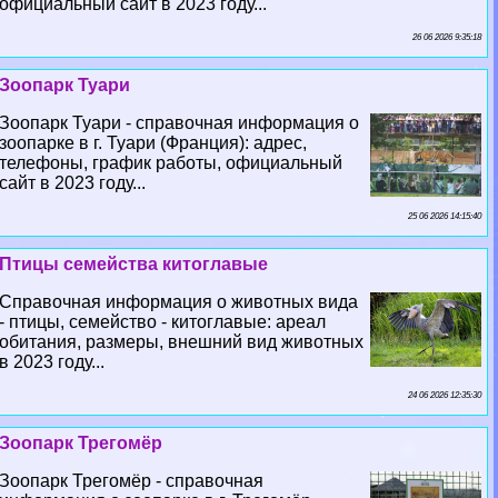
официальный сайт в 2023 году...
26 06 2026 9:35:18
Зоопарк Туари
Зоопарк Туари - справочная информация о
зоопарке в г. Туари (Франция): адрес,
телефоны, график работы, официальный
сайт в 2023 году...
25 06 2026 14:15:40
Птицы семейства китоглавые
Справочная информация о животных вида
- птицы, семейство - китоглавые: ареал
обитания, размеры, внешний вид животных
в 2023 году...
24 06 2026 12:35:30
Зоопарк Трегомёр
Зоопарк Трегомёр - справочная