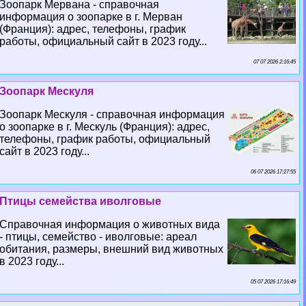
Зоопарк Мервана - справочная
информация о зоопарке в г. Мерван
(Франция): адрес, телефоны, график
работы, официальный сайт в 2023 году...
07 07 2026 2:16:45
Зоопарк Мескуля
Зоопарк Мескуля - справочная информация
о зоопарке в г. Мескуль (Франция): адрес,
телефоны, график работы, официальный
сайт в 2023 году...
06 07 2026 17:27:55
Птицы семейства иволговые
Справочная информация о животных вида
- птицы, семейство - иволговые: ареал
обитания, размеры, внешний вид животных
в 2023 году...
05 07 2026 17:16:49