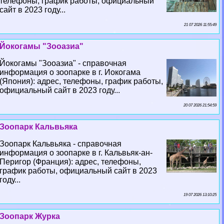
телефоны, график работы, официальный
сайт в 2023 году...
21 07 2026 11:55:49
Йокогамы "Зооазиа"
Йокогамы "Зооазиа" - справочная
информация о зоопарке в г. Иокогама
(Япония): адрес, телефоны, график работы,
официальный сайт в 2023 году...
20 07 2026 21:54:59
Зоопарк Кальвьяка
Зоопарк Кальвьяка - справочная
информация о зоопарке в г. Кальвьяк-ан-
Перигор (Франция): адрес, телефоны,
график работы, официальный сайт в 2023
году...
19 07 2026 13:10:25
Зоопарк Журка