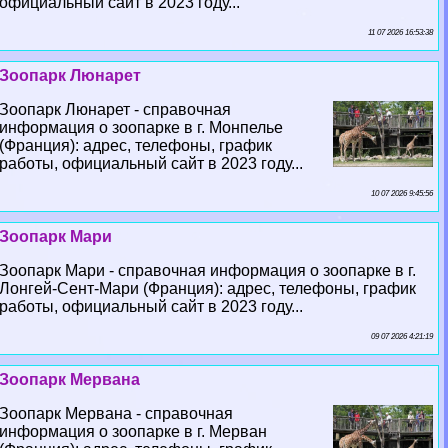
официальный сайт в 2023 году...
11 07 2026 16:53:38
Зоопарк Люнарет
Зоопарк Люнарет - справочная
информация о зоопарке в г. Монпелье
(Франция): адрес, телефоны, график
работы, официальный сайт в 2023 году...
10 07 2026 9:45:56
Зоопарк Мари
Зоопарк Мари - справочная информация о зоопарке в г.
Лонгeй-Сент-Мари (Франция): адрес, телефоны, график
работы, официальный сайт в 2023 году...
09 07 2026 4:21:19
Зоопарк Мервана
Зоопарк Мервана - справочная
информация о зоопарке в г. Мерван