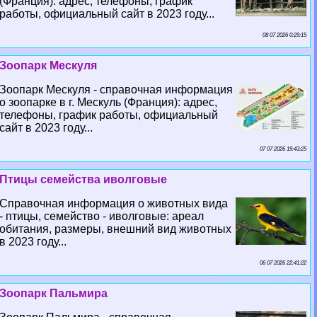
(Франция): адрес, телефоны, график
работы, официальный сайт в 2023 году...
08 07 2026 0:29:15
Зоопарк Мескуля
Зоопарк Мескуля - справочная информация
о зоопарке в г. Мескуль (Франция): адрес,
телефоны, график работы, официальный
сайт в 2023 году...
07 07 2026 19:43:25
Птицы семейства иволговые
Справочная информация о животных вида
- птицы, семейство - иволговые: ареал
обитания, размеры, внешний вид животных
в 2023 году...
06 07 2026 22:41:22
Зоопарк Пальмира