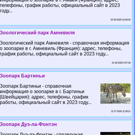
телефоны, график работы, официальный сайт в 2023
году...
02 08 2026 16:40:45
Зоологический парк Амневиля
Зоологический парк Амневиля - справочная информация
о зоопарке в г. Амневиль (Франция): адрес, телефоны,
график работы, официальный сайт в 2023 году...
01 08 2026 9:57:36
Зоопарк Бартиньи
Зоопарк Бартиньи - справочная
информация о зоопарке в г. Бартиньи
(Швейцария): адрес, телефоны, график
работы, официальный сайт в 2023 году...
31 07 2026 11:28:21
Зоопарк Дуэ-ла-Фонтэн
Зоопарк Дуэ-ла-Фонтэн - справочная