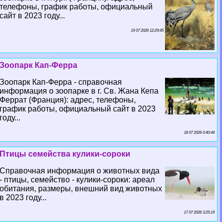
телефоны, график работы, официальный
сайт в 2023 году...
19 07 2026 12:29:45
Зоопарк Кап-Ферра
Зоопарк Кап-Ферра - справочная
информация о зоопарке в г. Св. Жана Кепа
Феррат (Франция): адрес, телефоны,
график работы, официальный сайт в 2023
году...
18 07 2026 0:40:44
Птицы семейства кулики-сороки
Справочная информация о животных вида
- птицы, семейство - кулики-сороки: ареал
обитания, размеры, внешний вид животных
в 2023 году...
17 07 2026 3:25:19