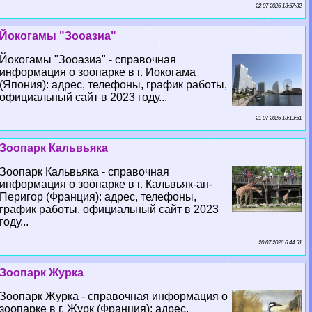
22 07 2026 13:57:32
Йокогамы "Зооазиа"
Йокогамы "Зооазиа" - справочная
информация о зоопарке в г. Иокогама
(Япония): адрес, телефоны, график работы,
официальный сайт в 2023 году...
21 07 2026 13:13:51
Зоопарк Кальвьяка
Зоопарк Кальвьяка - справочная
информация о зоопарке в г. Кальвьяк-ан-
Перигор (Франция): адрес, телефоны,
график работы, официальный сайт в 2023
году...
20 07 2026 6:44:51
Зоопарк Журка
Зоопарк Журка - справочная информация о
зоопарке в г. Журк (Франция): адрес,