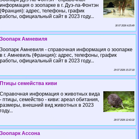
информация о зоопарке в г. Дуэ-ла-Фонтэн
(Франция): адрес, телефоны, график
работы, официальный сайт в 2023 году...
30 07 2026 4:25:49
Зоопарк Амневиля
Зоопарк Амневиля - справочная информация о зоопарке
в г. Амневиль (Франция): адрес, телефоны, график
работы, официальный сайт в 2023 году...
29 07 2026 15:37:18
Птицы семейства киви
Справочная информация о животных вида
- птицы, семейство - киви: ареал обитания,
размеры, внешний вид животных в 2023
году...
28 07 2026 12:43:32
Зоопарк Ассона