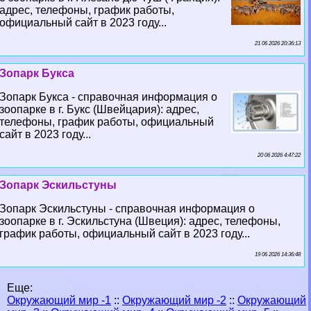
адрес, телефоны, график работы,
официальный сайт в 2023 году...
21 06 2026 20:36:13
Зопарк Букса
Зопарк Букса - справочная информация о
зоопарке в г. Букс (Швейцария): адрес,
телефоны, график работы, официальный
сайт в 2023 году...
20 06 2026 4:47:22
Зопарк Эскильстуны
Зопарк Эскильстуны - справочная информация о
зоопарке в г. Эскильстуна (Швеция): адрес, телефоны,
график работы, официальный сайт в 2023 году...
19 06 2026 14:36:48
Еще:
Окружающий мир -1
::
Окружающий мир -2
::
Окружающий