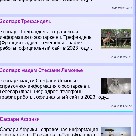
24 06 2026 21:40:15
Зоопарк Трефандель
Зоопарк Трефандель - справочная
информация о зоопарке в г. Трефандель
(Франция): адрес, телефоны, график
работы, официальный сайт в 2023 году...
23 06 2026 10:41:15
Зоопарк мадам Стефани Лемонье
Зоопарк мадам Стефани Лемонье -
справочная информация о зоопарке в г.
Геселар (Франция): адрес, телефоны,
график работы, официальный сайт в 2023 году...
22 06 2026 23:45:52
Сафари Африки
Сафари Африки - справочная информация
о зоопарке в г. Плезанс-дю-Туш (Франция):