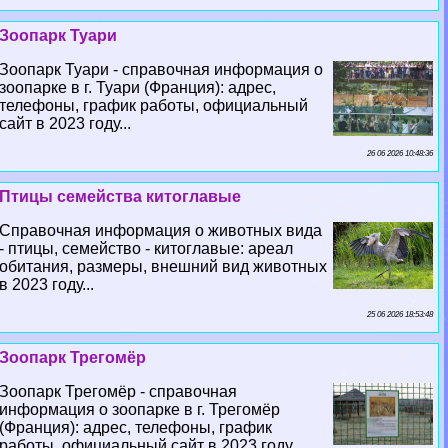
Зоопарк Туари
Зоопарк Туари - справочная информация о
зоопарке в г. Туари (Франция): адрес,
телефоны, график работы, официальный
сайт в 2023 году...
26 06 2026 10:48:36
Птицы семейства китоглавые
Справочная информация о животных вида
- птицы, семейство - китоглавые: ареал
обитания, размеры, внешний вид животных
в 2023 году...
25 06 2026 18:53:48
Зоопарк Трегомёр
Зоопарк Трегомёр - справочная
информация о зоопарке в г. Трегомёр
(Франция): адрес, телефоны, график
работы, официальный сайт в 2023 году...