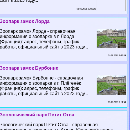
сайт в 2023 году...
05 08 2026 23:58:21
Зоопарк замок Лорда
Зоопарк замок Лорда - справочная
информация о зоопарке в г. Лорда
(Франция): адрес, телефоны, график
работы, официальный сайт в 2023 году...
04 08 2026 2:40:59
Зоопарк замок Бурбонне
Зоопарк замок Бурбонне - справочная
информация о зоопарке в г. Плёгенёк
(Франция): адрес, телефоны, график
работы, официальный сайт в 2023 году...
03 08 2026 3:14:50
Зоологический парк Петит Отва
Зоологический парк Петит Отва - справочная
информация о зоопарке в г. Амьен (Франция): адрес,