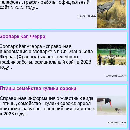
телефоны, график работы, официальный
сайт в 2023 году...
18 07 2026 14:54:35
Зоопарк Кап-Ферра
Зоопарк Кап-Ферра - справочная
информация о зоопарке в г. Св. Жана Кепа
Феррат (Франция): адрес, телефоны,
график работы, официальный сайт в 2023
году...
17 07 2026 13:19:37
Птицы семейства кулики-сороки
Справочная информация о животных вида
- птицы, семейство - кулики-сороки: ареал
обитания, размеры, внешний вид животных
в 2023 году...
16 07 2026 0:29:56