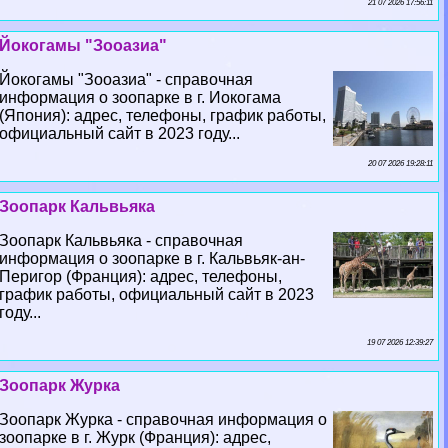
21 07 2026 17:56:11
Йокогамы "Зооазиа"
Йокогамы "Зооазиа" - справочная
информация о зоопарке в г. Иокогама
(Япония): адрес, телефоны, график работы,
официальный сайт в 2023 году...
20 07 2026 19:28:11
Зоопарк Кальвьяка
Зоопарк Кальвьяка - справочная
информация о зоопарке в г. Кальвьяк-ан-
Перигор (Франция): адрес, телефоны,
график работы, официальный сайт в 2023
году...
19 07 2026 12:39:27
Зоопарк Журка
Зоопарк Журка - справочная информация о
зоопарке в г. Журк (Франция): адрес,