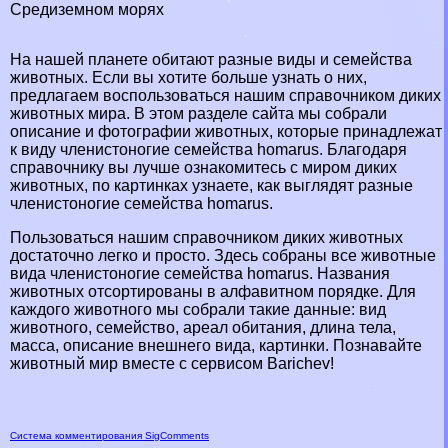
Средиземном морях
На нашей планете обитают разные виды и семейства
животных. Если вы хотите больше узнать о них,
предлагаем воспользоваться нашим справочником диких
животных мира. В этом разделе сайта мы собрали
описание и фотографии животных, которые принадлежат
к виду члeнистоногие семейства homarus. Благодаря
справочнику вы лучше ознакомитесь с миром диких
животных, по картинках узнаете, как выглядят разные
члeнистоногие семейства homarus.
Пользоваться нашим справочником диких животных
достаточно легко и просто. Здесь собраны все животные
вида члeнистоногие семейства homarus. Названия
животных отсортированы в алфавитном порядке. Для
каждого животного мы собрали такие данные: вид
животного, семейство, ареал обитания, длина тела,
масса, описание внешнего вида, картинки. Познавайте
животный мир вместе с сервисом Barichev!
Система комментирования SigComments