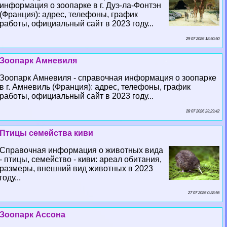
информация о зоопарке в г. Дуэ-ла-Фонтэн
(Франция): адрес, телефоны, график
работы, официальный сайт в 2023 году...
29 07 2026 18:50:50
Зоопарк Амневиля
Зоопарк Амневиля - справочная информация о зоопарке
в г. Амневиль (Франция): адрес, телефоны, график
работы, официальный сайт в 2023 году...
28 07 2026 23:29:42
Птицы семейства киви
Справочная информация о животных вида
- птицы, семейство - киви: ареал обитания,
размеры, внешний вид животных в 2023
году...
27 07 2026 0:38:56
Зоопарк Ассона