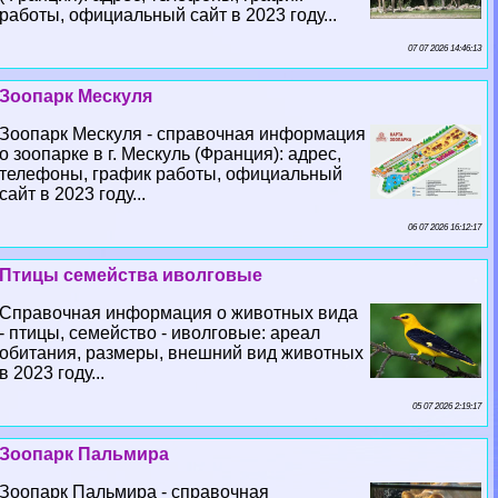
работы, официальный сайт в 2023 году...
07 07 2026 14:46:13
Зоопарк Мескуля
Зоопарк Мескуля - справочная информация
о зоопарке в г. Мескуль (Франция): адрес,
телефоны, график работы, официальный
сайт в 2023 году...
06 07 2026 16:12:17
Птицы семейства иволговые
Справочная информация о животных вида
- птицы, семейство - иволговые: ареал
обитания, размеры, внешний вид животных
в 2023 году...
05 07 2026 2:19:17
Зоопарк Пальмира
Зоопарк Пальмира - справочная