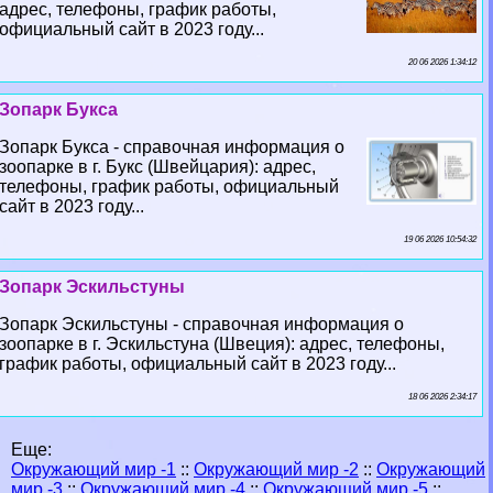
адрес, телефоны, график работы,
официальный сайт в 2023 году...
20 06 2026 1:34:12
Зопарк Букса
Зопарк Букса - справочная информация о
зоопарке в г. Букс (Швейцария): адрес,
телефоны, график работы, официальный
сайт в 2023 году...
19 06 2026 10:54:32
Зопарк Эскильстуны
Зопарк Эскильстуны - справочная информация о
зоопарке в г. Эскильстуна (Швеция): адрес, телефоны,
график работы, официальный сайт в 2023 году...
18 06 2026 2:34:17
Еще:
Окружающий мир -1
::
Окружающий мир -2
::
Окружающий
мир -3
::
Окружающий мир -4
::
Окружающий мир -5
::