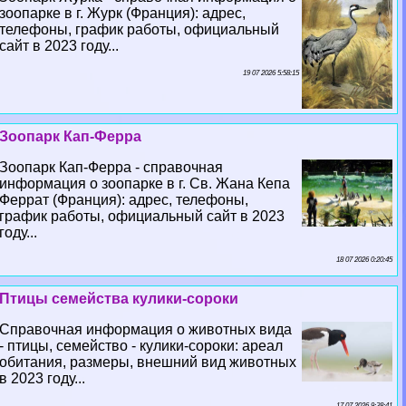
зоопарке в г. Журк (Франция): адрес,
телефоны, график работы, официальный
сайт в 2023 году...
19 07 2026 5:58:15
Зоопарк Кап-Ферра
Зоопарк Кап-Ферра - справочная
информация о зоопарке в г. Св. Жана Кепа
Феррат (Франция): адрес, телефоны,
график работы, официальный сайт в 2023
году...
18 07 2026 0:20:45
Птицы семейства кулики-сороки
Справочная информация о животных вида
- птицы, семейство - кулики-сороки: ареал
обитания, размеры, внешний вид животных
в 2023 году...
17 07 2026 9:38:41