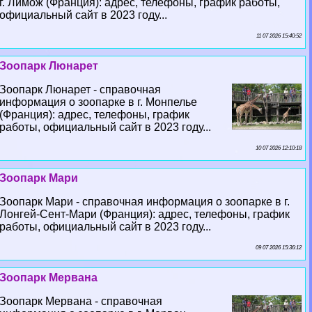
г. Лимож (Франция): адрес, телефоны, график работы,
официальный сайт в 2023 году...
11 07 2026 15:40:52
Зоопарк Люнарет
Зоопарк Люнарет - справочная
информация о зоопарке в г. Монпелье
(Франция): адрес, телефоны, график
работы, официальный сайт в 2023 году...
10 07 2026 12:10:18
Зоопарк Мари
Зоопарк Мари - справочная информация о зоопарке в г.
Лонгeй-Сент-Мари (Франция): адрес, телефоны, график
работы, официальный сайт в 2023 году...
09 07 2026 15:36:12
Зоопарк Мервана
Зоопарк Мервана - справочная