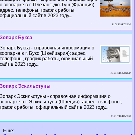
о зоопарке в г. Плезанс-дю-Туш (Франция):
адрес, телефоны, график работы,
официальный сайт в 2023 году...
21 06 2026 7:25:24
Зопарк Букса
Зопарк Букса - справочная информация о
зоопарке в г. Букс (Швейцария): адрес,
телефоны, график работы, официальный
сайт в 2023 году...
20 06 2026 13:18:32
Зопарк Эскильстуны
Зопарк Эскильстуны - справочная информация о
зоопарке в г. Эскильстуна (Швеция): адрес, телефоны,
график работы, официальный сайт в 2023 году...
19 06 2026 20:49:34
Еще: