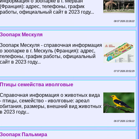
информация о зоопарке в г. Мерван
(Франция): адрес, телефоны, график
работы, официальный сайт в 2023 году...
08 07 2026 22:28:22
Зоопарк Мескуля
Зоопарк Мескуля - справочная информация
о зоопарке в г. Мескуль (Франция): адрес,
телефоны, график работы, официальный
сайт в 2023 году...
07 07 2026 20:52:29
Птицы семейства иволговые
Справочная информация о животных вида
- птицы, семейство - иволговые: ареал
обитания, размеры, внешний вид животных
в 2023 году...
06 07 2026 13:58:22
Зоопарк Пальмира