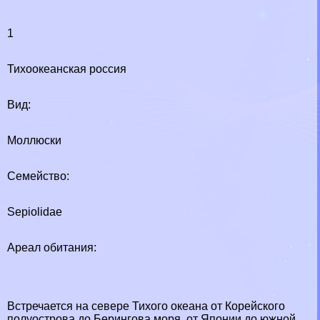
1
Тихоокеанская россия
Вид:
Моллюски
Семейство:
Sepiolidae
Ареал обитания:
Встречается на севере Тихого океана от Корейского
полуострова до Берингова моря, от Японии до южной