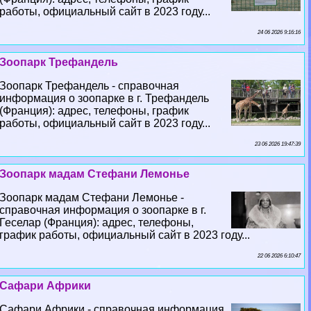
работы, официальный сайт в 2023 году...
24 06 2026 9:16:16
Зоопарк Трефандель
Зоопарк Трефандель - справочная
информация о зоопарке в г. Трефандель
(Франция): адрес, телефоны, график
работы, официальный сайт в 2023 году...
23 06 2026 19:47:39
Зоопарк мадам Стефани Лемонье
Зоопарк мадам Стефани Лемонье -
справочная информация о зоопарке в г.
Геселар (Франция): адрес, телефоны,
график работы, официальный сайт в 2023 году...
22 06 2026 6:10:47
Сафари Африки
Сафари Африки - справочная информация