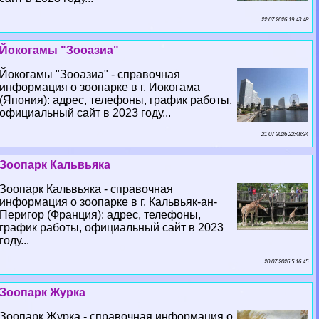
22 07 2026 19:43:48
Йокогамы "Зооазиа"
Йокогамы "Зооазиа" - справочная
информация о зоопарке в г. Иокогама
(Япония): адрес, телефоны, график работы,
официальный сайт в 2023 году...
21 07 2026 22:48:24
Зоопарк Кальвьяка
Зоопарк Кальвьяка - справочная
информация о зоопарке в г. Кальвьяк-ан-
Перигор (Франция): адрес, телефоны,
график работы, официальный сайт в 2023
году...
20 07 2026 5:16:45
Зоопарк Журка
Зоопарк Журка - справочная информация о