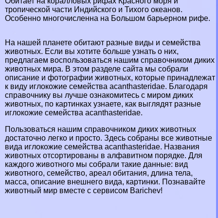
Обитает на коралловых рифах Красного моря и
тропической части Индийского и Тихого океанов.
Особенно многочисленна на Большом барьерном рифе.
На нашей планете обитают разные виды и семейства
животных. Если вы хотите больше узнать о них,
предлагаем воспользоваться нашим справочником диких
животных мира. В этом разделе сайта мы собрали
описание и фотографии животных, которые принадлежат
к виду иглокожие семейства acanthasteridae. Благодаря
справочнику вы лучше ознакомитесь с миром диких
животных, по картинках узнаете, как выглядят разные
иглокожие семейства acanthasteridae.
Пользоваться нашим справочником диких животных
достаточно легко и просто. Здесь собраны все животные
вида иглокожие семейства acanthasteridae. Названия
животных отсортированы в алфавитном порядке. Для
каждого животного мы собрали такие данные: вид
животного, семейство, ареал обитания, длина тела,
масса, описание внешнего вида, картинки. Познавайте
животный мир вместе с сервисом Barichev!