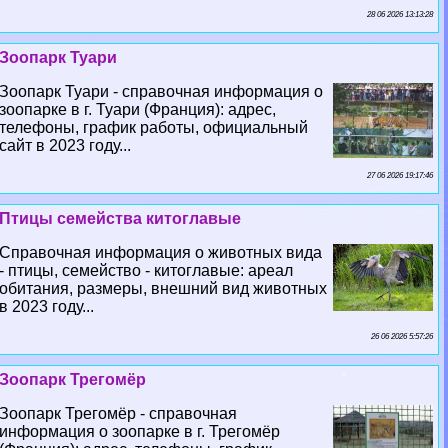
28 06 2026 13:13:28
Зоопарк Туари
Зоопарк Туари - справочная информация о
зоопарке в г. Туари (Франция): адрес,
телефоны, график работы, официальный
сайт в 2023 году...
27 06 2026 19:17:46
Птицы семейства китоглавые
Справочная информация о животных вида
- птицы, семейство - китоглавые: ареал
обитания, размеры, внешний вид животных
в 2023 году...
26 06 2026 5:57:26
Зоопарк Трегомёр
Зоопарк Трегомёр - справочная
информация о зоопарке в г. Трегомёр