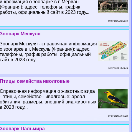
информация о зоопарке в г. Мерван
(Франция): адрес, телефоны, график
работы, официальный сайт в 2023 году...
09 07 2026 23:58:19
Зоопарк Мескуля
Зоопарк Мескуля - справочная информация
о зоопарке в г. Мескуль (Франция): адрес,
телефоны, график работы, официальный
сайт в 2023 году...
08 07 2026 14:45:49
Птицы семейства иволговые
Справочная информация о животных вида
- птицы, семейство - иволговые: ареал
обитания, размеры, внешний вид животных
в 2023 году...
07 07 2026 19:41:28
Зоопарк Пальмира