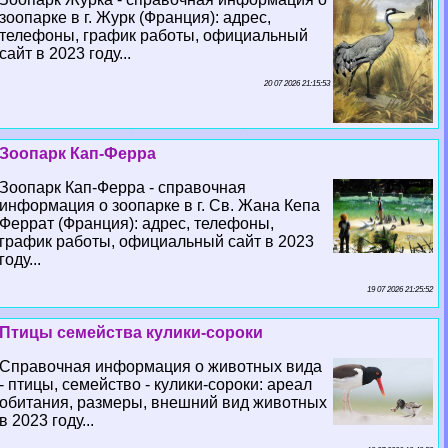
зоопарке в г. Журк (Франция): адрес,
телефоны, график работы, официальный
сайт в 2023 году...
20 07 2026 21:15:53
Зоопарк Кап-Ферра
Зоопарк Кап-Ферра - справочная
информация о зоопарке в г. Св. Жана Кепа
Феррат (Франция): адрес, телефоны,
график работы, официальный сайт в 2023
году...
19 07 2026 21:25:52
Птицы семейства кулики-сороки
Справочная информация о животных вида
- птицы, семейство - кулики-сороки: ареал
обитания, размеры, внешний вид животных
в 2023 году...