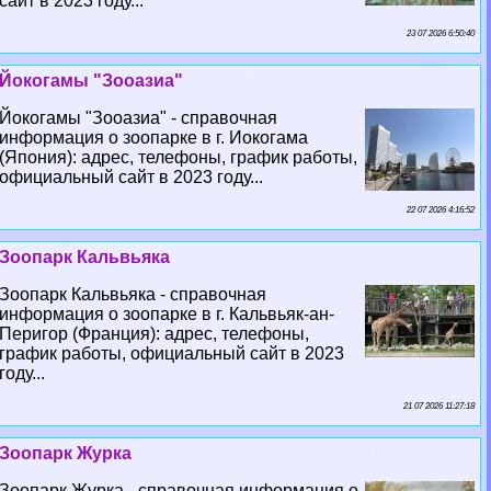
сайт в 2023 году...
23 07 2026 6:50:40
Йокогамы "Зооазиа"
Йокогамы "Зооазиа" - справочная
информация о зоопарке в г. Иокогама
(Япония): адрес, телефоны, график работы,
официальный сайт в 2023 году...
22 07 2026 4:16:52
Зоопарк Кальвьяка
Зоопарк Кальвьяка - справочная
информация о зоопарке в г. Кальвьяк-ан-
Перигор (Франция): адрес, телефоны,
график работы, официальный сайт в 2023
году...
21 07 2026 11:27:18
Зоопарк Журка
Зоопарк Журка - справочная информация о