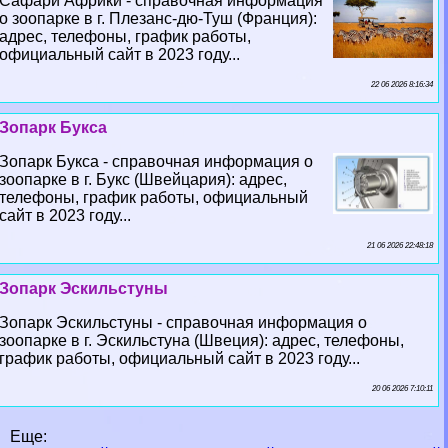
Сафари Африки - справочная информация
о зоопарке в г. Плезанс-дю-Туш (Франция):
адрес, телефоны, график работы,
официальный сайт в 2023 году...
22 06 2026 8:16:34
Зопарк Букса
Зопарк Букса - справочная информация о
зоопарке в г. Букс (Швейцария): адрес,
телефоны, график работы, официальный
сайт в 2023 году...
21 06 2026 22:48:18
Зопарк Эскильстуны
Зопарк Эскильстуны - справочная информация о
зоопарке в г. Эскильстуна (Швеция): адрес, телефоны,
график работы, официальный сайт в 2023 году...
20 06 2026 7:10:11
Еще: