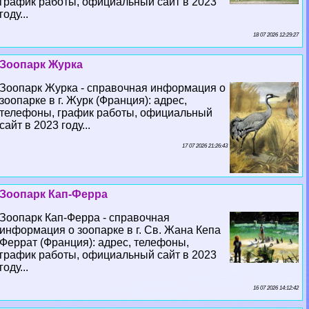
график работы, официальный сайт в 2023
году...
18 07 2026 12:29:27
Зоопарк Журка
Зоопарк Журка - справочная информация о
зоопарке в г. Журк (Франция): адрес,
телефоны, график работы, официальный
сайт в 2023 году...
17 07 2026 21:26:43
Зоопарк Кап-Ферра
Зоопарк Кап-Ферра - справочная
информация о зоопарке в г. Св. Жана Кепа
Феррат (Франция): адрес, телефоны,
график работы, официальный сайт в 2023
году...
16 07 2026 14:12:42