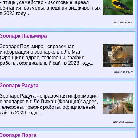
- птицы, семейство - иволговые: ареал
обитания, размеры, внешний вид животных
в 2023 году...
04 07 2026 16:28:41
Зоопарк Пальмира
Зоопарк Пальмира - справочная
информация о зоопарке в г. Ле Мат
(Франция): адрес, телефоны, график
работы, официальный сайт в 2023 году...
03 07 2026 2:17:51
Зоопарк Радуга
Зоопарк Радуга - справочная информация
о зоопарке в г. Ле Вижан (Франция): адрес,
телефоны, график работы, официальный
сайт в 2023 году...
02 07 2026 23:22:31
Зоопарк Порга