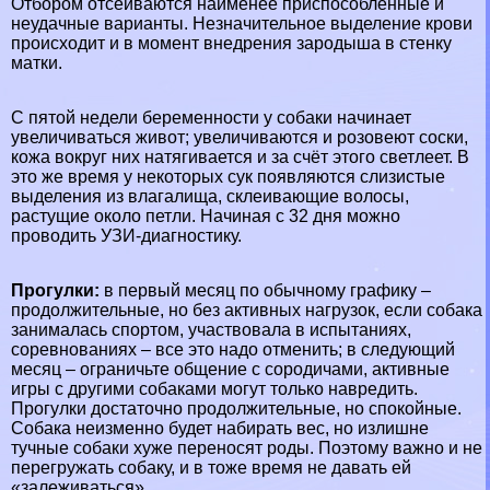
Отбором отсеиваются наименее приспособленные и
неудачные варианты. Незначительное выделение крови
происходит и в момент внедрения зародыша в стенку
матки.
С пятой недели беременности у собаки начинает
увеличиваться живот; увеличиваются и розовеют соски,
кожа вокруг них натягивается и за счёт этого светлеет. В
это же время у некоторых сук появляются слизистые
выделения из влагалища, склеивающие волосы,
растущие около петли. Начиная с 32 дня можно
проводить УЗИ-диагностику.
Прогулки:
в первый месяц по обычному графику –
продолжительные, но без активных нагрузок, если собака
занималась спортом, участвовала в испытаниях,
соревнованиях – все это надо отменить; в следующий
месяц – ограничьте общение с сородичами, активные
игры с другими собаками могут только навредить.
Прогулки достаточно продолжительные, но спокойные.
Собака неизменно будет набирать вес, но излишне
тучные собаки хуже переносят роды. Поэтому важно и не
перегружать собаку, и в тоже время не давать ей
«залеживаться».