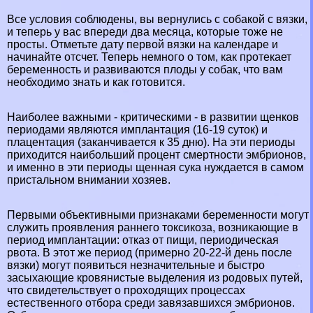
Все условия соблюдены, вы вернулись с собакой с вязки,
и теперь у вас впереди два месяца, которые тоже не
просты. Отметьте дату первой вязки на календаре и
начинайте отсчет. Теперь немного о том, как протекает
беременность и развиваются плоды у собак, что вам
необходимо знать и как готовится.
Наиболее важными - критическими - в развитии щенков
периодами являются имплантация (16-19 суток) и
плацентация (заканчивается к 35 дню). На эти периоды
приходится наибольший процент cмepтности эмбрионов,
и именно в эти периоды щенная cyкa нуждается в самом
пристальном внимании хозяев.
Первыми объективными признаками беременности могут
служить проявления раннего токсикоза, возникающие в
период имплантации: отказ от пищи, периодическая
рвота. В этот же период (примерно 20-22-й день после
вязки) могут появиться незначительные и быстро
засыхающие кровянистые выделения из родовых путей,
что свидетельствует о проходящих процессах
естественного отбора среди завязавшихся эмбрионов.