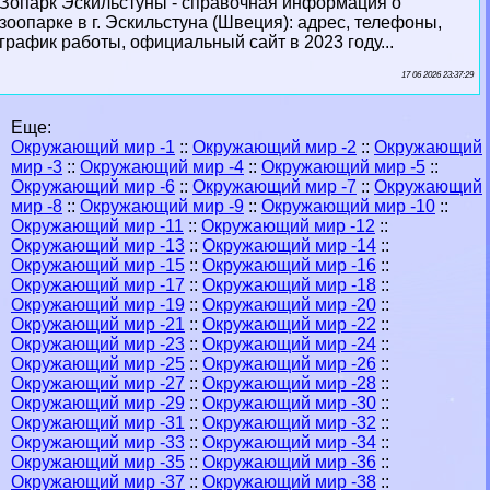
Зопарк Эскильстуны - справочная информация о
зоопарке в г. Эскильстуна (Швеция): адрес, телефоны,
график работы, официальный сайт в 2023 году...
17 06 2026 23:37:29
Еще:
Окружающий мир -1
::
Окружающий мир -2
::
Окружающий
мир -3
::
Окружающий мир -4
::
Окружающий мир -5
::
Окружающий мир -6
::
Окружающий мир -7
::
Окружающий
мир -8
::
Окружающий мир -9
::
Окружающий мир -10
::
Окружающий мир -11
::
Окружающий мир -12
::
Окружающий мир -13
::
Окружающий мир -14
::
Окружающий мир -15
::
Окружающий мир -16
::
Окружающий мир -17
::
Окружающий мир -18
::
Окружающий мир -19
::
Окружающий мир -20
::
Окружающий мир -21
::
Окружающий мир -22
::
Окружающий мир -23
::
Окружающий мир -24
::
Окружающий мир -25
::
Окружающий мир -26
::
Окружающий мир -27
::
Окружающий мир -28
::
Окружающий мир -29
::
Окружающий мир -30
::
Окружающий мир -31
::
Окружающий мир -32
::
Окружающий мир -33
::
Окружающий мир -34
::
Окружающий мир -35
::
Окружающий мир -36
::
Окружающий мир -37
::
Окружающий мир -38
::