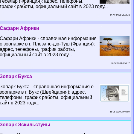
Геселар (Франция): адрес, телефоны,
график работы, официальный сайт в 2023 году...
20 06 2026 10:48:49
Сафари Африки
Сафари Африки - справочная информация
о зоопарке в г. Плезанс-дю-Туш (Франция):
адрес, телефоны, график работы,
официальный сайт в 2023 году...
19 06 2026 8:20:17
Зопарк Букса
Зопарк Букса - справочная информация о
зоопарке в г. Букс (Швейцария): адрес,
телефоны, график работы, официальный
сайт в 2023 году...
18 06 2026 19:46:56
Зопарк Эскильстуны