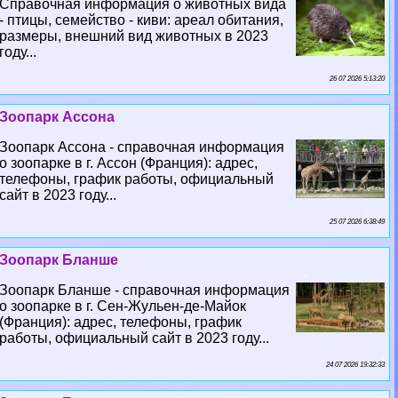
Справочная информация о животных вида
- птицы, семейство - киви: ареал обитания,
размеры, внешний вид животных в 2023
году...
26 07 2026 5:13:20
Зоопарк Ассона
Зоопарк Ассона - справочная информация
о зоопарке в г. Ассон (Франция): адрес,
телефоны, график работы, официальный
сайт в 2023 году...
25 07 2026 6:38:49
Зоопарк Бланше
Зоопарк Бланше - справочная информация
о зоопарке в г. Сен-Жульен-де-Майок
(Франция): адрес, телефоны, график
работы, официальный сайт в 2023 году...
24 07 2026 19:32:33