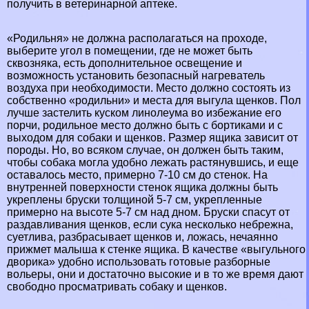
получить в ветеринарной аптеке.
«Родильня» не должна располагаться на проходе,
выберите угол в помещении, где не может быть
сквозняка, есть дополнительное освещение и
возможность установить безопасный нагреватель
воздуха при необходимости. Место должно состоять из
собственно «родильни» и места для выгула щенков. Пол
лучше застелить куском линолеума во избежание его
порчи, родильное место должно быть с бортиками и с
выходом для собаки и щенков. Размер ящика зависит от
породы. Но, во всяком случае, он должен быть таким,
чтобы собака могла удобно лежать растянувшись, и еще
оставалось место, примерно 7-10 см до стенок. На
внутренней поверхности стенок ящика должны быть
укреплены бруски толщиной 5-7 см, укрепленные
примерно на высоте 5-7 см над дном. Бруски спасут от
раздавливания щенков, если cyкa несколько небрежна,
суетлива, разбрасывает щенков и, ложась, нечаянно
прижмет малыша к стенке ящика. В качестве «выгульного
дворика» удобно использовать готовые разборные
вольеры, они и достаточно высокие и в то же время дают
свободно просматривать собаку и щенков.