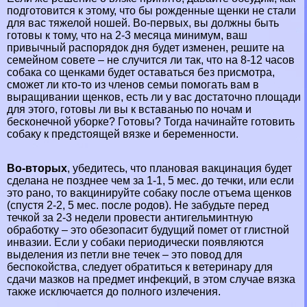
подготовится к этому, что бы рожденные щенки не стали
для вас тяжелой ношей. Во-первых, вы должны быть
готовы к тому, что на 2-3 месяца минимум, ваш
привычный распорядок дня будет изменен, решите на
семейном совете – не случится ли так, что на 8-12 часов
собака со щенками будет оставаться без присмотра,
сможет ли кто-то из члeнов семьи помогать вам в
выращивании щенков, есть ли у вас достаточно площади
для этого, готовы ли вы к вставанью по ночам и
бесконечной уборке? Готовы? Тогда начинайте готовить
собаку к предстоящей вязке и беременности.
Во-вторых
, убедитесь, что плановая вакцинация будет
сделана не позднее чем за 1-1, 5 мес. до течки, или если
это рано, то вакцинируйте собаку после отъема щенков
(спустя 2-2, 5 мес. после родов). Не забудьте перед
течкой за 2-3 недели провести
антигельминтную
обработку
– это обезопасит будущий помет от глистной
инвазии. Если у собаки периодически появляются
выделения из петли вне течек – это повод для
беспокойства, следует обратиться к ветеринару для
сдачи мазков на предмет инфекций, в этом случае вязка
также исключается до полного излечения.