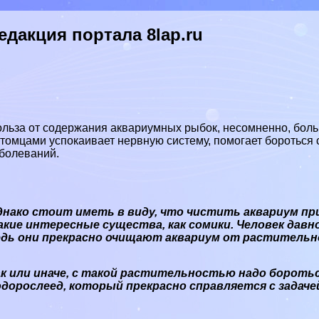
едакция портала 8lap.ru
льза от содержания аквариумных рыбок, несомненно, больш
томцами успокаивает нервную систему, помогает бороться 
болеваний.
днако стоит иметь в виду, что чистить аквариум пр
акие интересные существа, как сомики. Человек давн
едь они прекрасно очищают аквариум от растительно
к или иначе, с такой растительностью надо бороться
одорослеед, который прекрасно справляется с задач