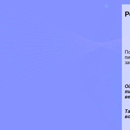
Р
По
пи
за
О
т
в
Та
в