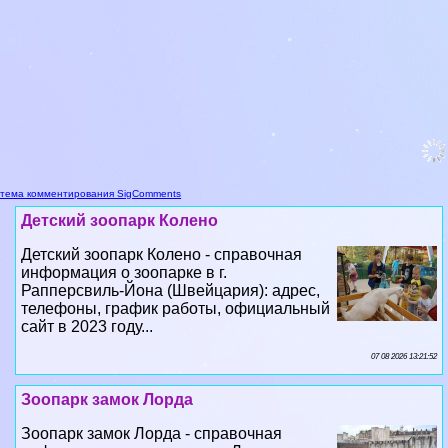
тема комментирования SigComments
Детский зоопарк Колено
Детский зоопарк Колено - справочная
информация о зоопарке в г.
Рапперсвиль-Йона (Швейцария): адрес,
телефоны, график работы, официальный
сайт в 2023 году...
07 08 2026 13:21:52
Зоопарк замок Лорда
Зоопарк замок Лорда - справочная
информация о зоопарке в г. Лорда
(Франция): адрес, телефоны, график
работы, официальный сайт в 2023 году...