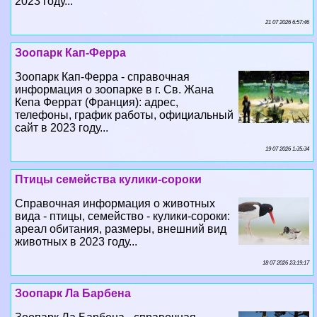
Зоопарк Кап-Ферра
Зоопарк Кап-Ферра - справочная
информация о зоопарке в г. Св. Жана
Кепа Феррат (Франция): адрес,
телефоны, график работы, официальный
сайт в 2023 году...
19 07 2026 1:35:34
Птицы семейства кулики-сороки
Справочная информация о животных
вида - птицы, семейство - кулики-сороки:
ареал обитания, размеры, внешний вид
животных в 2023 году...
18 07 2026 23:19:17
Зоопарк Ла Барбена
Зоопарк Ла Барбена - справочная
информация о зоопарке в г. Ла Барбен
(Франция): адрес, телефоны, график
работы, официальный сайт в 2023 году...