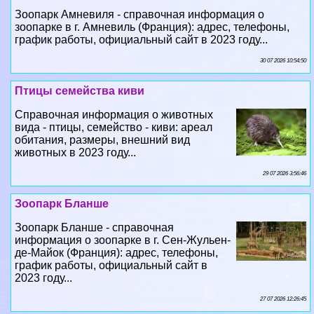
30 07 2026 10:54:50
Птицы семейства киви
Справочная информация о животных
вида - птицы, семейство - киви: ареал
обитания, размеры, внешний вид
животных в 2023 году...
29 07 2026 3:56:46
Зоопарк Бланше
Зоопарк Бланше - справочная
информация о зоопарке в г. Сен-Жульен-
де-Майок (Франция): адрес, телефоны,
график работы, официальный сайт в
2023 году...
27 07 2026 12:26:45
Зоопарк Буваль
Зоопарк Буваль - справочная