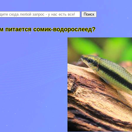
м питается сомик-водорослеед?