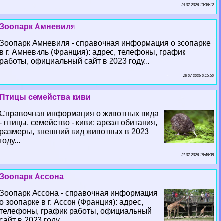
29 07 2026 13:36:12
Зоопарк Амневиля
Зоопарк Амневиля - справочная информация о зоопарке
в г. Амневиль (Франция): адрес, телефоны, график
работы, официальный сайт в 2023 году...
28 07 2026 0:15:50
Птицы семейства киви
Справочная информация о животных вида
- птицы, семейство - киви: ареал обитания,
размеры, внешний вид животных в 2023
году...
27 07 2026 18:46:38
Зоопарк Ассона
Зоопарк Ассона - справочная информация
о зоопарке в г. Ассон (Франция): адрес,
телефоны, график работы, официальный
сайт в 2023 году...