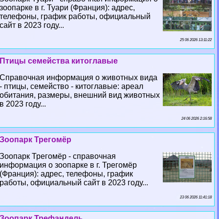
зоопарке в г. Туари (Франция): адрес,
телефоны, график работы, официальный
сайт в 2023 году...
25 06 2026 13:11:22
Птицы семейства китоглавые
Справочная информация о животных вида
- птицы, семейство - китоглавые: ареал
обитания, размеры, внешний вид животных
в 2023 году...
24 06 2026 2:16:58
Зоопарк Трегомёр
Зоопарк Трегомёр - справочная
информация о зоопарке в г. Трегомёр
(Франция): адрес, телефоны, график
работы, официальный сайт в 2023 году...
23 06 2026 11:41:18
Зоопарк Трефандель