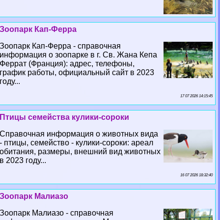
Зоопарк Кап-Ферра
Зоопарк Кап-Ферра - справочная
информация о зоопарке в г. Св. Жана Кепа
Феррат (Франция): адрес, телефоны,
график работы, официальный сайт в 2023
году...
17 07 2026 14:15:45
Птицы семейства кулики-сороки
Справочная информация о животных вида
- птицы, семейство - кулики-сороки: ареал
обитания, размеры, внешний вид животных
в 2023 году...
16 07 2026 18:32:40
Зоопарк Малиазо
Зоопарк Малиазо - справочная