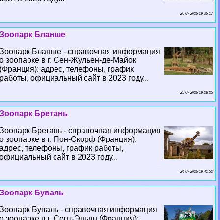
26 07 2026 19:36:17
Зоопарк Бланше
Зоопарк Бланше - справочная информация
о зоопарке в г. Сен-Жульен-де-Майок
(Франция): адрес, телефоны, график
работы, официальный сайт в 2023 году...
25 07 2026 19:28:25
Зоопарк Бретань
Зоопарк Бретань - справочная информация
о зоопарке в г. Пон-Скорф (Франция):
адрес, телефоны, график работы,
официальный сайт в 2023 году...
24 07 2026 19:41:52
Зоопарк Буваль
Зоопарк Буваль - справочная информация
о зоопарке в г. Сент-Эньян (Франция):