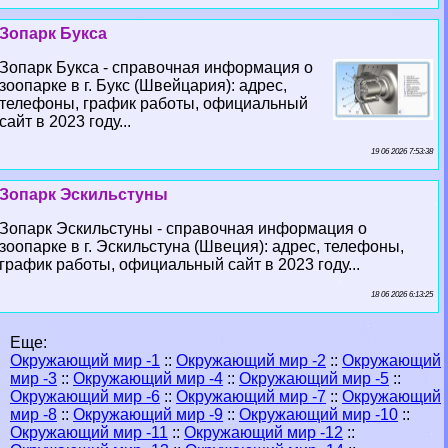
Зопарк Букса
Зопарк Букса - справочная информация о
зоопарке в г. Букс (Швейцария): адрес,
телефоны, график работы, официальный
сайт в 2023 году...
19 06 2026 7:53:38
Зопарк Эскильстуны
Зопарк Эскильстуны - справочная информация о
зоопарке в г. Эскильстуна (Швеция): адрес, телефоны,
график работы, официальный сайт в 2023 году...
18 06 2026 6:13:25
Еще:
Окружающий мир -1
::
Окружающий мир -2
::
Окружающий
мир -3
::
Окружающий мир -4
::
Окружающий мир -5
::
Окружающий мир -6
::
Окружающий мир -7
::
Окружающий
мир -8
::
Окружающий мир -9
::
Окружающий мир -10
::
Окружающий мир -11
::
Окружающий мир -12
::