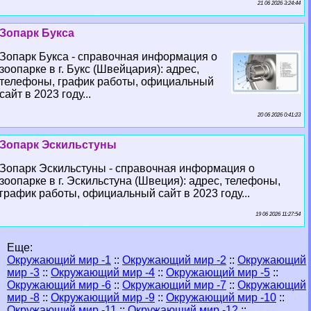
21 06 2026 3:24:44
Зопарк Букса
Зопарк Букса - справочная информация о
зоопарке в г. Букс (Швейцария): адрес,
телефоны, график работы, официальный
сайт в 2023 году...
20 06 2026 0:41:23
Зопарк Эскильстуны
Зопарк Эскильстуны - справочная информация о
зоопарке в г. Эскильстуна (Швеция): адрес, телефоны,
график работы, официальный сайт в 2023 году...
19 06 2026 11:27:54
Еще:
Окружающий мир -1
::
Окружающий мир -2
::
Окружающий
мир -3
::
Окружающий мир -4
::
Окружающий мир -5
::
Окружающий мир -6
::
Окружающий мир -7
::
Окружающий
мир -8
::
Окружающий мир -9
::
Окружающий мир -10
::
Окружающий мир -11
::
Окружающий мир -12
::