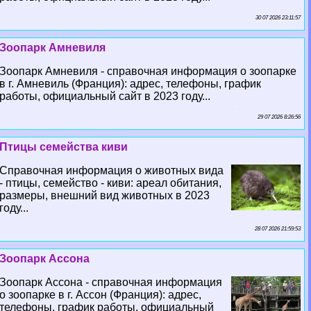
30 07 2026 23:11:57
Зоопарк Амневиля
Зоопарк Амневиля - справочная информация о зоопарке
в г. Амневиль (Франция): адрес, телефоны, график
работы, официальный сайт в 2023 году...
29 07 2026 8:26:56
Птицы семейства киви
Справочная информация о животных вида
- птицы, семейство - киви: ареал обитания,
размеры, внешний вид животных в 2023
году...
28 07 2026 21:59:53
Зоопарк Ассона
Зоопарк Ассона - справочная информация
о зоопарке в г. Ассон (Франция): адрес,
телефоны, график работы, официальный