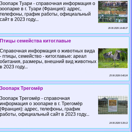
Зоопарк Туари - справочная информация о
зоопарке в г. Туари (Франция): адрес,
телефоны, график работы, официальный
сайт в 2023 году...
26 06 2026 14:48:37
Птицы семейства китоглавые
Справочная информация о животных вида
- птицы, семейство - китоглавые: ареал
обитания, размеры, внешний вид животных
в 2023 году...
25 06 2026 0:40:24
Зоопарк Трегомёр
Зоопарк Трегомёр - справочная
информация о зоопарке в г. Трегомёр
(Франция): адрес, телефоны, график
работы, официальный сайт в 2023 году...
24 06 2026 5:39:13