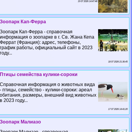
19 07 2026 14:47:48
Зоопарк Кап-Ферра
Зоопарк Кап-Ферра - справочная
информация о зоопарке в г. Св. Жана Кепа
Феррат (Франция): адрес, телефоны,
график работы, официальный сайт в 2023
году...
18 07 2026 21:36:45
Птицы семейства кулики-сороки
Справочная информация о животных вида
- птицы, семейство - кулики-сороки: ареал
обитания, размеры, внешний вид животных
в 2023 году...
17 07 2026 14:41:20
Зоопарк Малиазо
Зоопарк Малиазо - справочная