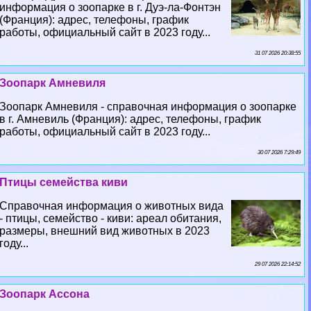
информация о зоопарке в г. Дуэ-ла-Фонтэн
(Франция): адрес, телефоны, график
работы, официальный сайт в 2023 году...
31 07 2026 20:38:55
Зоопарк Амневиля
Зоопарк Амневиля - справочная информация о зоопарке
в г. Амневиль (Франция): адрес, телефоны, график
работы, официальный сайт в 2023 году...
30 07 2026 7:29:49
Птицы семейства киви
Справочная информация о животных вида
- птицы, семейство - киви: ареал обитания,
размеры, внешний вид животных в 2023
году...
29 07 2026 22:14:52
Зоопарк Ассона