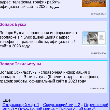
адрес, телефоны, график работы,
официальный сайт в 2023 году...
22 06 2026 3:49:37
Зопарк Букса
Зопарк Букса - справочная информация о
зоопарке в г. Букс (Швейцария): адрес,
телефоны, график работы, официальный
сайт в 2023 году...
21 06 2026 4:25:44
Зопарк Эскильстуны
Зопарк Эскильстуны - справочная информация о
зоопарке в г. Эскильстуна (Швеция): адрес, телефоны,
график работы, официальный сайт в 2023 году...
20 06 2026 16:49:51
Еще:
Окружающий мир -1
::
Окружающий мир -2
::
Окружающий
мир -3
::
Окружающий мир -4
::
Окружающий мир -5
::