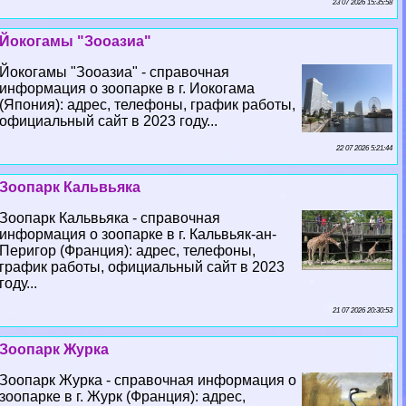
23 07 2026 15:35:58
Йокогамы "Зооазиа"
Йокогамы "Зооазиа" - справочная
информация о зоопарке в г. Иокогама
(Япония): адрес, телефоны, график работы,
официальный сайт в 2023 году...
22 07 2026 5:21:44
Зоопарк Кальвьяка
Зоопарк Кальвьяка - справочная
информация о зоопарке в г. Кальвьяк-ан-
Перигор (Франция): адрес, телефоны,
график работы, официальный сайт в 2023
году...
21 07 2026 20:30:53
Зоопарк Журка
Зоопарк Журка - справочная информация о
зоопарке в г. Журк (Франция): адрес,