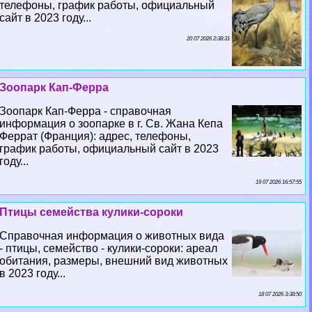
телефоны, график работы, официальный
сайт в 2023 году...
20 07 2026 2:38:31
Зоопарк Кап-Ферра
Зоопарк Кап-Ферра - справочная
информация о зоопарке в г. Св. Жана Кепа
Феррат (Франция): адрес, телефоны,
график работы, официальный сайт в 2023
году...
19 07 2026 16:57:55
Птицы семейства кулики-сороки
Справочная информация о животных вида
- птицы, семейство - кулики-сороки: ареал
обитания, размеры, внешний вид животных
в 2023 году...
18 07 2026 3:38:50