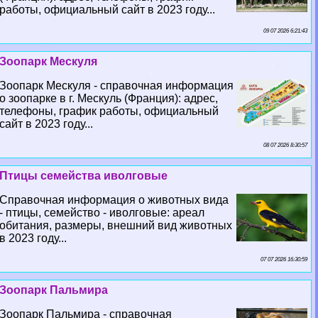
работы, официальный сайт в 2023 году...
09 07 2026 6:21:43
Зоопарк Мескуля
Зоопарк Мескуля - справочная информация
о зоопарке в г. Мескуль (Франция): адрес,
телефоны, график работы, официальный
сайт в 2023 году...
08 07 2026 8:30:57
Птицы семейства иволговые
Справочная информация о животных вида
- птицы, семейство - иволговые: ареал
обитания, размеры, внешний вид животных
в 2023 году...
07 07 2026 16:30:59
Зоопарк Пальмира
Зоопарк Пальмира - справочная