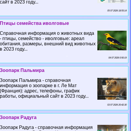
сайт в 2023 году...
05 07 2026 18:55:14
Птицы семейства иволговые
Справочная информация о животных вида
- птицы, семейство - иволговые: ареал
обитания, размеры, внешний вид животных
в 2023 году...
04 07 2026 0:50:19
Зоопарк Пальмира
Зоопарк Пальмира - справочная
информация о зоопарке в г. Ле Мат
(Франция): адрес, телефоны, график
работы, официальный сайт в 2023 году...
03 07 2026 20:42:30
Зоопарк Радуга
Зоопарк Радуга - справочная информация