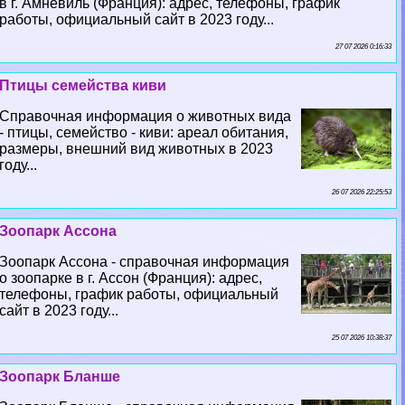
в г. Амневиль (Франция): адрес, телефоны, график
работы, официальный сайт в 2023 году...
27 07 2026 0:16:33
Птицы семейства киви
Справочная информация о животных вида
- птицы, семейство - киви: ареал обитания,
размеры, внешний вид животных в 2023
году...
26 07 2026 22:25:53
Зоопарк Ассона
Зоопарк Ассона - справочная информация
о зоопарке в г. Ассон (Франция): адрес,
телефоны, график работы, официальный
сайт в 2023 году...
25 07 2026 10:38:37
Зоопарк Бланше