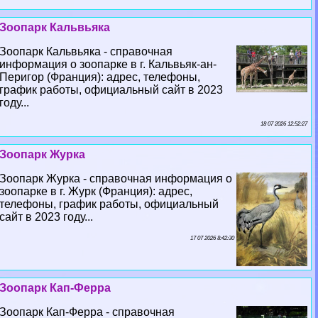
Зоопарк Кальвьяка
Зоопарк Кальвьяка - справочная
информация о зоопарке в г. Кальвьяк-ан-
Перигор (Франция): адрес, телефоны,
график работы, официальный сайт в 2023
году...
18 07 2026 12:52:27
Зоопарк Журка
Зоопарк Журка - справочная информация о
зоопарке в г. Журк (Франция): адрес,
телефоны, график работы, официальный
сайт в 2023 году...
17 07 2026 8:42:30
Зоопарк Кап-Ферра
Зоопарк Кап-Ферра - справочная