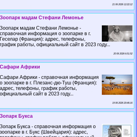
21 06 2026 12:22:12
Зоопарк мадам Стефани Лемонье
Зоопарк мадам Стефани Лемонье -
справочная информация о зоопарке в г.
Геселар (Франция): адрес, телефоны,
график работы, официальный сайт в 2023 году...
20 06 2026 6:51:52
Сафари Африки
Сафари Африки - справочная информация
о зоопарке в г. Плезанс-дю-Туш (Франция):
адрес, телефоны, график работы,
официальный сайт в 2023 году...
19 06 2026 20:46:16
Зопарк Букса
Зопарк Букса - справочная информация о
зоопарке в г. Букс (Швейцария): адрес,