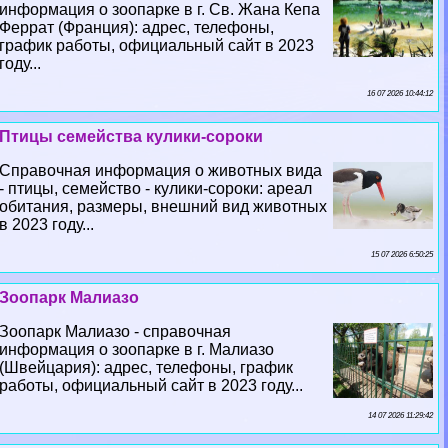
информация о зоопарке в г. Св. Жана Кепа
Феррат (Франция): адрес, телефоны,
график работы, официальный сайт в 2023
году...
16 07 2026 10:44:12
Птицы семейства кулики-сороки
Справочная информация о животных вида
- птицы, семейство - кулики-сороки: ареал
обитания, размеры, внешний вид животных
в 2023 году...
15 07 2026 6:50:25
Зоопарк Малиазо
Зоопарк Малиазо - справочная
информация о зоопарке в г. Малиазо
(Швейцария): адрес, телефоны, график
работы, официальный сайт в 2023 году...
14 07 2026 11:29:42