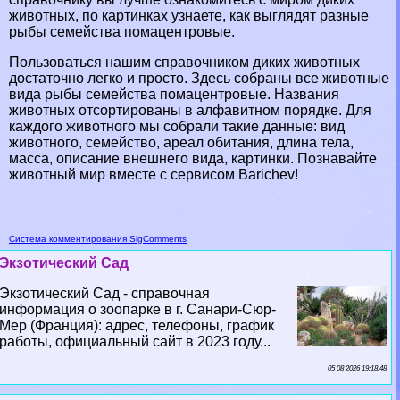
животных, по картинках узнаете, как выглядят разные
рыбы семейства помацентровые.
Пользоваться нашим справочником диких животных
достаточно легко и просто. Здесь собраны все животные
вида рыбы семейства помацентровые. Названия
животных отсортированы в алфавитном порядке. Для
каждого животного мы собрали такие данные: вид
животного, семейство, ареал обитания, длина тела,
масса, описание внешнего вида, картинки. Познавайте
животный мир вместе с сервисом Barichev!
Система комментирования SigComments
Экзотический Сад
Экзотический Сад - справочная
информация о зоопарке в г. Санари-Сюр-
Мер (Франция): адрес, телефоны, график
работы, официальный сайт в 2023 году...
05 08 2026 19:18:48