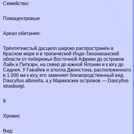
Семейство:
Помацентровые
Ареал обитания:
Трёхпятнистый дасцилл широко распространён в
Красном море и в тропической Индо-Тихоокеанской
области от побережья Восточной Африки до островов
Лайн и Питкэрн, на север до южной Японии и к югу до
Сиднея. У Гавайев и атолла Джонстона, расположенного
в 1 000 км к югу, его заменяет близкородственный вид
Dascyllus albisella, а у Маркизских островов — Dascyllus
strasburgi.
9
Хромис
Вид: