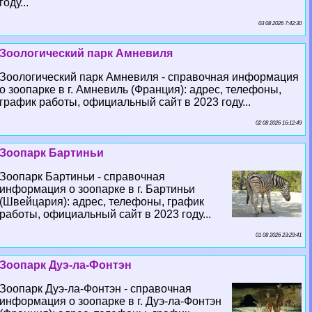
году...
03 08 2026 7:42:30
Зоологический парк Амневиля
Зоологический парк Амневиля - справочная информация
о зоопарке в г. Амневиль (Франция): адрес, телефоны,
график работы, официальный сайт в 2023 году...
02 08 2026 16:12:49
Зоопарк Бартиньи
Зоопарк Бартиньи - справочная
информация о зоопарке в г. Бартиньи
(Швейцария): адрес, телефоны, график
работы, официальный сайт в 2023 году...
01 08 2026 23:29:41
Зоопарк Дуэ-ла-Фонтэн
Зоопарк Дуэ-ла-Фонтэн - справочная
информация о зоопарке в г. Дуэ-ла-Фонтэн