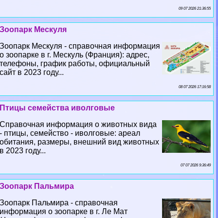
09 07 2026 21:36:55
Зоопарк Мескуля
Зоопарк Мескуля - справочная информация
о зоопарке в г. Мескуль (Франция): адрес,
телефоны, график работы, официальный
сайт в 2023 году...
08 07 2026 17:16:58
Птицы семейства иволговые
Справочная информация о животных вида
- птицы, семейство - иволговые: ареал
обитания, размеры, внешний вид животных
в 2023 году...
07 07 2026 9:36:49
Зоопарк Пальмира
Зоопарк Пальмира - справочная
информация о зоопарке в г. Ле Мат