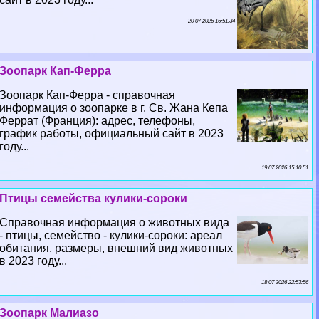
20 07 2026 16:51:34
Зоопарк Кап-Ферра
Зоопарк Кап-Ферра - справочная
информация о зоопарке в г. Св. Жана Кепа
Феррат (Франция): адрес, телефоны,
график работы, официальный сайт в 2023
году...
19 07 2026 15:10:51
Птицы семейства кулики-сороки
Справочная информация о животных вида
- птицы, семейство - кулики-сороки: ареал
обитания, размеры, внешний вид животных
в 2023 году...
18 07 2026 22:53:56
Зоопарк Малиазо