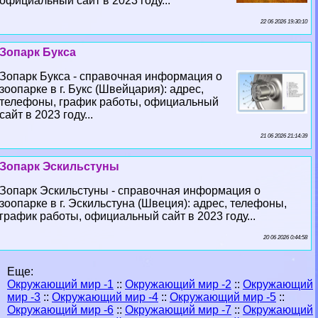
официальный сайт в 2023 году...
22 06 2026 19:30:10
Зопарк Букса
Зопарк Букса - справочная информация о
зоопарке в г. Букс (Швейцария): адрес,
телефоны, график работы, официальный
сайт в 2023 году...
21 06 2026 21:14:39
Зопарк Эскильстуны
Зопарк Эскильстуны - справочная информация о
зоопарке в г. Эскильстуна (Швеция): адрес, телефоны,
график работы, официальный сайт в 2023 году...
20 06 2026 0:44:58
Еще:
Окружающий мир -1
::
Окружающий мир -2
::
Окружающий
мир -3
::
Окружающий мир -4
::
Окружающий мир -5
::
Окружающий мир -6
::
Окружающий мир -7
::
Окружающий