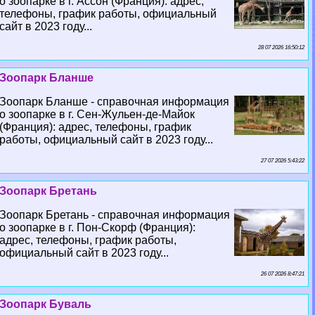
о зоопарке в г. Ассон (Франция): адрес,
телефоны, график работы, официальный
сайт в 2023 году...
28 07 2026 16:50:12
Зоопарк Бланше
Зоопарк Бланше - справочная информация
о зоопарке в г. Сен-Жульен-де-Майок
(Франция): адрес, телефоны, график
работы, официальный сайт в 2023 году...
27 07 2026 5:43:22
Зоопарк Бретань
Зоопарк Бретань - справочная информация
о зоопарке в г. Пон-Скорф (Франция):
адрес, телефоны, график работы,
официальный сайт в 2023 году...
26 07 2026 8:47:21
Зоопарк Буваль