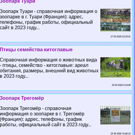
Зоопарк Туари
Зоопарк Туари - справочная информация о
зоопарке в г. Туари (Франция): адрес,
телефоны, график работы, официальный
сайт в 2023 году...
27 06 2026 23:35:51
Птицы семейства китоглавые
Справочная информация о животных вида
- птицы, семейство - китоглавые: ареал
обитания, размеры, внешний вид животных
в 2023 году...
26 06 2026 6:19:48
Зоопарк Трегомёр
Зоопарк Трегомёр - справочная
информация о зоопарке в г. Трегомёр
(Франция): адрес, телефоны, график
работы, официальный сайт в 2023 году...
25 06 2026 10:46:19