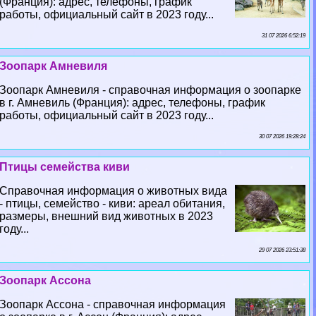
(Франция): адрес, телефоны, график
работы, официальный сайт в 2023 году...
31 07 2026 6:52:19
Зоопарк Амневиля
Зоопарк Амневиля - справочная информация о зоопарке
в г. Амневиль (Франция): адрес, телефоны, график
работы, официальный сайт в 2023 году...
30 07 2026 19:28:24
Птицы семейства киви
Справочная информация о животных вида
- птицы, семейство - киви: ареал обитания,
размеры, внешний вид животных в 2023
году...
29 07 2026 23:51:38
Зоопарк Ассона
Зоопарк Ассона - справочная информация