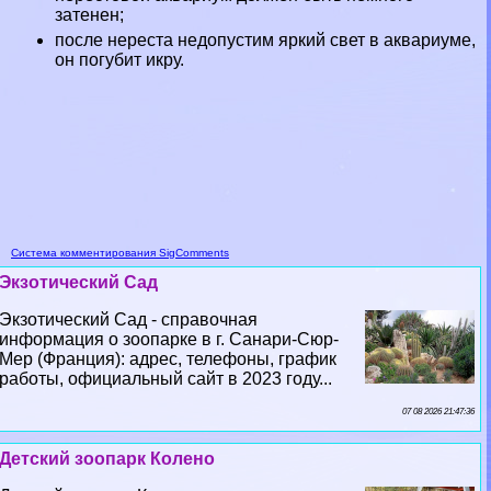
затенен;
после нереста недопустим яркий свет в аквариуме,
он погубит икру.
Система комментирования SigComments
Экзотический Сад
Экзотический Сад - справочная
информация о зоопарке в г. Санари-Сюр-
Мер (Франция): адрес, телефоны, график
работы, официальный сайт в 2023 году...
07 08 2026 21:47:36
Детский зоопарк Колено