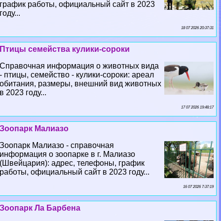
график работы, официальный сайт в 2023
году...
18 07 2026 20:37:31
Птицы семейства кулики-сороки
Справочная информация о животных вида
- птицы, семейство - кулики-сороки: ареал
обитания, размеры, внешний вид животных
в 2023 году...
17 07 2026 19:48:17
Зоопарк Малиазо
Зоопарк Малиазо - справочная
информация о зоопарке в г. Малиазо
(Швейцария): адрес, телефоны, график
работы, официальный сайт в 2023 году...
16 07 2026 7:37:19
Зоопарк Ла Барбена