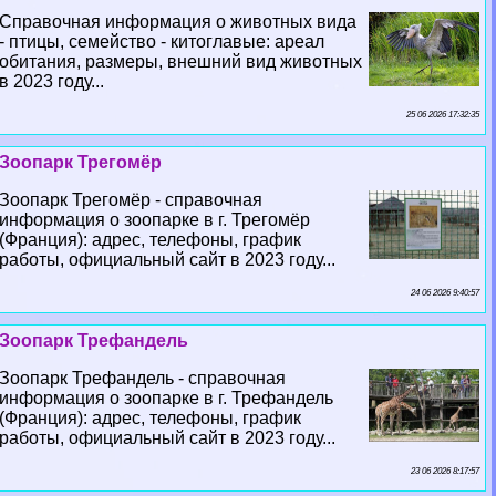
Справочная информация о животных вида
- птицы, семейство - китоглавые: ареал
обитания, размеры, внешний вид животных
в 2023 году...
25 06 2026 17:32:35
Зоопарк Трегомёр
Зоопарк Трегомёр - справочная
информация о зоопарке в г. Трегомёр
(Франция): адрес, телефоны, график
работы, официальный сайт в 2023 году...
24 06 2026 9:40:57
Зоопарк Трефандель
Зоопарк Трефандель - справочная
информация о зоопарке в г. Трефандель
(Франция): адрес, телефоны, график
работы, официальный сайт в 2023 году...
23 06 2026 8:17:57