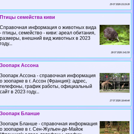
29 07 2026 23:19:39
Птицы семейства киви
Справочная информация о животных вида
- птицы, семейство - киви: ареал обитания,
размеры, внешний вид животных в 2023
году...
28 07 2026 3:41:59
Зоопарк Ассона
Зоопарк Ассона - справочная информация
о зоопарке в г. Ассон (Франция): адрес,
телефоны, график работы, официальный
сайт в 2023 году...
27 07 2026 18:44:44
Зоопарк Бланше
Зоопарк Бланше - справочная информация
о зоопарке в г. Сен-Жульен-де-Майок