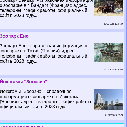
Зоопарк Вандарг - справочная информация
о зоопарке в г. Вандарг (Франция): адрес,
телефоны, график работы, официальный
сайт в 2023 году...
23 07 2026 13:37:34
Зоопарк Ено
Зоопарк Ено - справочная информация о
зоопарке в г. Токио (Япония): адрес,
телефоны, график работы, официальный
сайт в 2023 году...
22 07 2026 10:56:48
Йокогамы "Зооазиа"
Йокогамы "Зооазиа" - справочная
информация о зоопарке в г. Иокогама
(Япония): адрес, телефоны, график работы,
официальный сайт в 2023 году...
21 07 2026 2:12:25