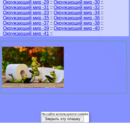
Окружающий мир -29
::
Окружающий мир -30
::
Окружающий мир -31
::
Окружающий мир -32
::
Окружающий мир -33
::
Окружающий мир -34
::
Окружающий мир -35
::
Окружающий мир -36
::
Окружающий мир -37
::
Окружающий мир -38
::
Окружающий мир -39
::
Окружающий мир -40
::
Окружающий мир -41
::
На сайте используются cookies
Закрыть эту плашку