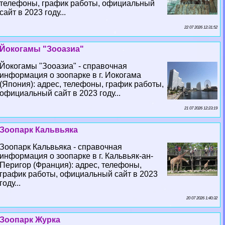
телефоны, график работы, официальный
сайт в 2023 году...
22 07 2026 12:31:52
Йокогамы "Зооазиа"
Йокогамы "Зооазиа" - справочная
информация о зоопарке в г. Иокогама
(Япония): адрес, телефоны, график работы,
официальный сайт в 2023 году...
21 07 2026 12:23:19
Зоопарк Кальвьяка
Зоопарк Кальвьяка - справочная
информация о зоопарке в г. Кальвьяк-ан-
Перигор (Франция): адрес, телефоны,
график работы, официальный сайт в 2023
году...
20 07 2026 1:40:32
Зоопарк Журка