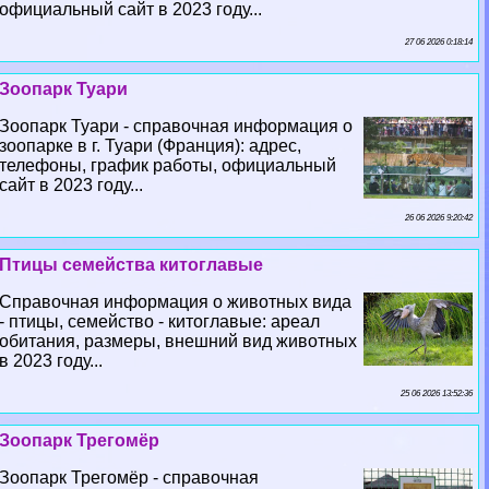
официальный сайт в 2023 году...
27 06 2026 0:18:14
Зоопарк Туари
Зоопарк Туари - справочная информация о
зоопарке в г. Туари (Франция): адрес,
телефоны, график работы, официальный
сайт в 2023 году...
26 06 2026 9:20:42
Птицы семейства китоглавые
Справочная информация о животных вида
- птицы, семейство - китоглавые: ареал
обитания, размеры, внешний вид животных
в 2023 году...
25 06 2026 13:52:36
Зоопарк Трегомёр
Зоопарк Трегомёр - справочная