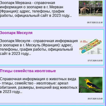
Зоопарк Мервана - справочная
информация о зоопарке в г. Мерван
(Франция): адрес, телефоны, график
работы, официальный сайт в 2023 году...
08 07 2026 21:11:36
Зоопарк Мескуля
Зоопарк Мескуля - справочная информация
о зоопарке в г. Мескуль (Франция): адрес,
телефоны, график работы, официальный
сайт в 2023 году...
07 07 2026 0:19:55
Птицы семейства иволговые
Справочная информация о животных вида
- птицы, семейство - иволговые: ареал
обитания, размеры, внешний вид животных
в 2023 году...
06 07 2026 5:15:49