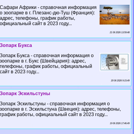
Сафари Африки - справочная информация
о зоопарке в г. Плезанс-дю-Туш (Франция):
адрес, телефоны, график работы,
официальный сайт в 2023 году...
21 06 2026 13:59:48
Зопарк Букса
Зопарк Букса - справочная информация о
зоопарке в г. Букс (Швейцария): адрес,
телефоны, график работы, официальный
сайт в 2023 году...
20 06 2026 9:15:49
Зопарк Эскильстуны
Зопарк Эскильстуны - справочная информация о
зоопарке в г. Эскильстуна (Швеция): адрес, телефоны,
график работы, официальный сайт в 2023 году...
19 06 2026 17:46:49