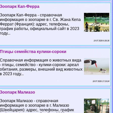
Зоопарк Кап-Ферра
Зоопарк Кап-Ферра - справочная
информация о зоопарке в г. Св. Жана Кепа
Феррат (Франция): адрес, телефоны,
график работы, официальный сайт в 2023
году...
19 07 2026 6:36:36
Птицы семейства кулики-сороки
Справочная информация о животных вида
- птицы, семейство - кулики-сороки: ареал
обитания, размеры, внешний вид животных
в 2023 году...
18 07 2026 17:19:24
Зоопарк Малиазо
Зоопарк Малиазо - справочная
информация о зоопарке в г. Малиазо
(Швейцария): адрес, телефоны, график