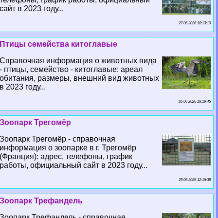
сайт в 2023 году...
27 06 2026 10:13:10
Птицы семейства китоглавые
Справочная информация о животных вида
- птицы, семейство - китоглавые: ареал
обитания, размеры, внешний вид животных
в 2023 году...
26 06 2026 19:19:45
Зоопарк Трегомёр
Зоопарк Трегомёр - справочная
информация о зоопарке в г. Трегомёр
(Франция): адрес, телефоны, график
работы, официальный сайт в 2023 году...
25 06 2026 12:16:38
Зоопарк Трефандель
Зоопарк Трефандель - справочная