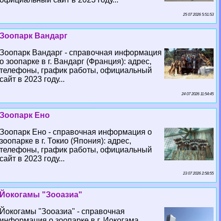
25 07 2026 5:51:53
Зоопарк Вандарг
Зоопарк Вандарг - справочная информация
о зоопарке в г. Вандарг (Франция): адрес,
телефоны, график работы, официальный
сайт в 2023 году...
24 07 2026 11:54:45
Зоопарк Ено
Зоопарк Ено - справочная информация о
зоопарке в г. Токио (Япония): адрес,
телефоны, график работы, официальный
сайт в 2023 году...
23 07 2026 2:58:55
Йокогамы "Зооазиа"
Йокогамы "Зооазиа" - справочная
информация о зоопарке в г. Иокогама