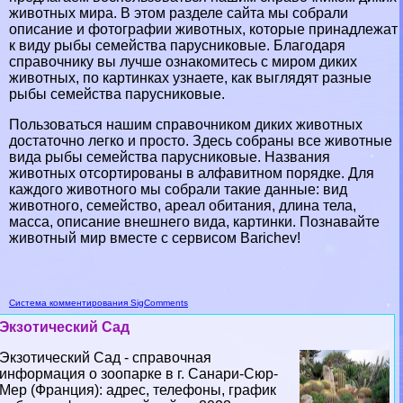
животных мира. В этом разделе сайта мы собрали
описание и фотографии животных, которые принадлежат
к виду рыбы семейства парусниковые. Благодаря
справочнику вы лучше ознакомитесь с миром диких
животных, по картинках узнаете, как выглядят разные
рыбы семейства парусниковые.
Пользоваться нашим справочником диких животных
достаточно легко и просто. Здесь собраны все животные
вида рыбы семейства парусниковые. Названия
животных отсортированы в алфавитном порядке. Для
каждого животного мы собрали такие данные: вид
животного, семейство, ареал обитания, длина тела,
масса, описание внешнего вида, картинки. Познавайте
животный мир вместе с сервисом Barichev!
Система комментирования SigComments
Экзотический Сад
Экзотический Сад - справочная
информация о зоопарке в г. Санари-Сюр-
Мер (Франция): адрес, телефоны, график