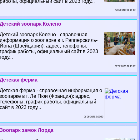
работы, официальный сайт в 2023 году...
08 08 2026 11:32:36
Детский зоопарк Колено
Детский зоопарк Колено - справочная
информация о зоопарке в г. Рапперсвиль-
Йона (Швейцария): адрес, телефоны,
график работы, официальный сайт в 2023
году...
07 08 2026 21:10:33
Детская ферма
Детская ферма - справочная информация о
зоопарке в г. Ле Пюи (Франция): адрес,
телефоны, график работы, официальный
сайт в 2023 году...
06 08 2026 2:12:53
Зоопарк замок Лорда