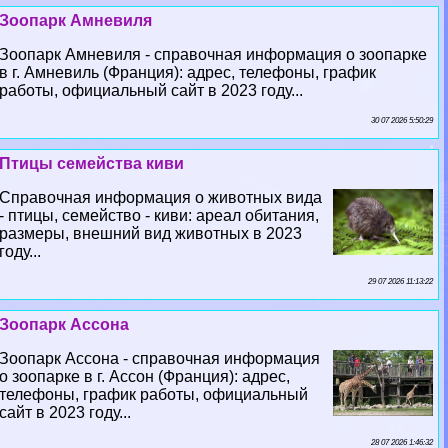
Зоопарк Амневиля
Зоопарк Амневиля - справочная информация о зоопарке
в г. Амневиль (Франция): адрес, телефоны, график
работы, официальный сайт в 2023 году...
30 07 2026 5:50:29
Птицы семейства киви
Справочная информация о животных вида
- птицы, семейство - киви: ареал обитания,
размеры, внешний вид животных в 2023
году...
29 07 2026 11:13:22
Зоопарк Ассона
Зоопарк Ассона - справочная информация
о зоопарке в г. Ассон (Франция): адрес,
телефоны, график работы, официальный
сайт в 2023 году...
28 07 2026 1:46:32