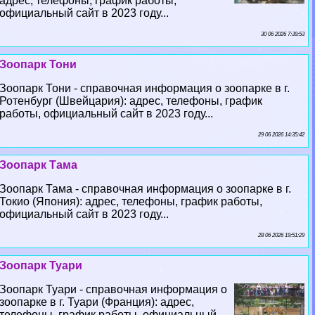
адрес, телефоны, график работы,
официальный сайт в 2023 году...
30 06 2026 7:39:53
Зоопарк Тони
Зоопарк Тони - справочная информация о зоопарке в г.
Ротенбург (Швейцария): адрес, телефоны, график
работы, официальный сайт в 2023 году...
29 06 2026 14:35:42
Зоопарк Тама
Зоопарк Тама - справочная информация о зоопарке в г.
Токио (Япония): адрес, телефоны, график работы,
официальный сайт в 2023 году...
28 06 2026 19:51:29
Зоопарк Туари
Зоопарк Туари - справочная информация о
зоопарке в г. Туари (Франция): адрес,
телефоны, график работы, официальный