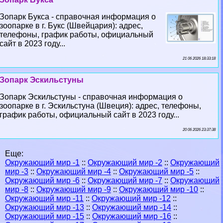
Зопарк Букса - справочная информация о
зоопарке в г. Букс (Швейцария): адрес,
телефоны, график работы, официальный
сайт в 2023 году...
21 06 2026 18:33:18
Зопарк Эскильстуны
Зопарк Эскильстуны - справочная информация о
зоопарке в г. Эскильстуна (Швеция): адрес, телефоны,
график работы, официальный сайт в 2023 году...
20 06 2026 23:37:38
Еще:
Окружающий мир -1
::
Окружающий мир -2
::
Окружающий
мир -3
::
Окружающий мир -4
::
Окружающий мир -5
::
Окружающий мир -6
::
Окружающий мир -7
::
Окружающий
мир -8
::
Окружающий мир -9
::
Окружающий мир -10
::
Окружающий мир -11
::
Окружающий мир -12
::
Окружающий мир -13
::
Окружающий мир -14
::
Окружающий мир -15
::
Окружающий мир -16
::