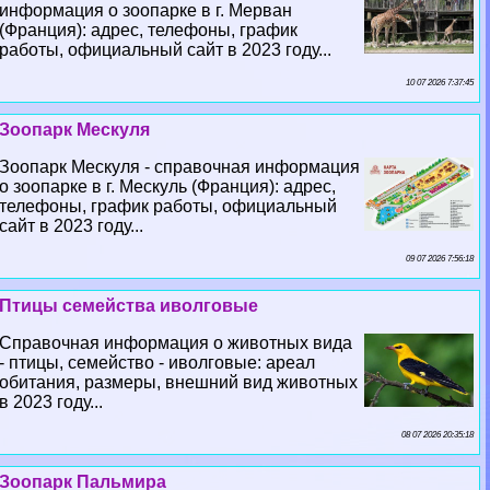
информация о зоопарке в г. Мерван
(Франция): адрес, телефоны, график
работы, официальный сайт в 2023 году...
10 07 2026 7:37:45
Зоопарк Мескуля
Зоопарк Мескуля - справочная информация
о зоопарке в г. Мескуль (Франция): адрес,
телефоны, график работы, официальный
сайт в 2023 году...
09 07 2026 7:56:18
Птицы семейства иволговые
Справочная информация о животных вида
- птицы, семейство - иволговые: ареал
обитания, размеры, внешний вид животных
в 2023 году...
08 07 2026 20:35:18
Зоопарк Пальмира