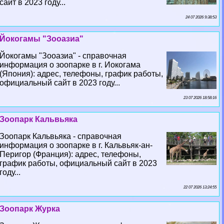
сайт в 2023 году...
24 07 2026 9:38:53
Йокогамы "Зооазиа"
Йокогамы "Зооазиа" - справочная
информация о зоопарке в г. Иокогама
(Япония): адрес, телефоны, график работы,
официальный сайт в 2023 году...
23 07 2026 18:58:16
Зоопарк Кальвьяка
Зоопарк Кальвьяка - справочная
информация о зоопарке в г. Кальвьяк-ан-
Перигор (Франция): адрес, телефоны,
график работы, официальный сайт в 2023
году...
22 07 2026 13:24:55
Зоопарк Журка