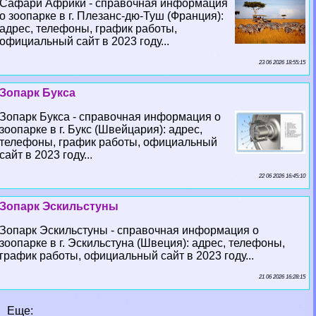
Сафари Африки - справочная информация
о зоопарке в г. Плезанс-дю-Туш (Франция):
адрес, телефоны, график работы,
официальный сайт в 2023 году...
23 06 2026 18:55:15
Зопарк Букса
Зопарк Букса - справочная информация о
зоопарке в г. Букс (Швейцария): адрес,
телефоны, график работы, официальный
сайт в 2023 году...
22 06 2026 16:45:10
Зопарк Эскильстуны
Зопарк Эскильстуны - справочная информация о
зоопарке в г. Эскильстуна (Швеция): адрес, телефоны,
график работы, официальный сайт в 2023 году...
21 06 2026 16:28:15
Еще: