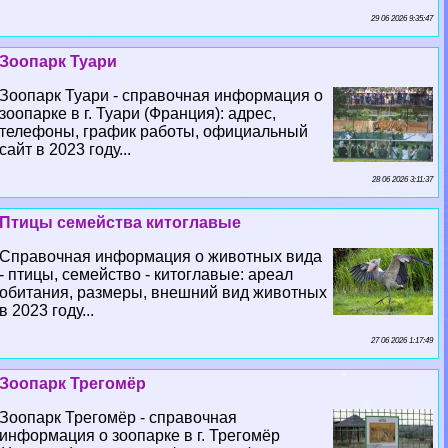
29 06 2026 9:35:47
Зоопарк Туари
Зоопарк Туари - справочная информация о
зоопарке в г. Туари (Франция): адрес,
телефоны, график работы, официальный
сайт в 2023 году...
28 06 2026 3:11:37
Птицы семейства китоглавые
Справочная информация о животных вида
- птицы, семейство - китоглавые: ареал
обитания, размеры, внешний вид животных
в 2023 году...
27 06 2026 1:17:49
Зоопарк Трегомёр
Зоопарк Трегомёр - справочная
информация о зоопарке в г. Трегомёр