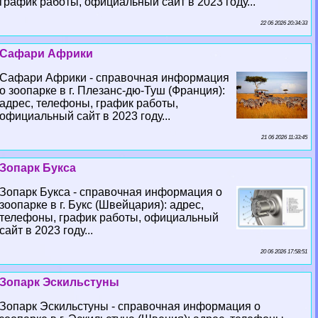
график работы, официальный сайт в 2023 году...
22 06 2026 20:34:33
Сафари Африки
Сафари Африки - справочная информация
о зоопарке в г. Плезанс-дю-Туш (Франция):
адрес, телефоны, график работы,
официальный сайт в 2023 году...
21 06 2026 11:33:45
Зопарк Букса
Зопарк Букса - справочная информация о
зоопарке в г. Букс (Швейцария): адрес,
телефоны, график работы, официальный
сайт в 2023 году...
20 06 2026 17:58:51
Зопарк Эскильстуны
Зопарк Эскильстуны - справочная информация о