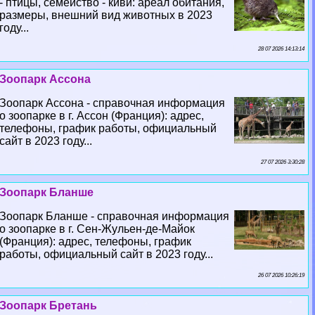
- птицы, семейство - киви: ареал обитания,
размеры, внешний вид животных в 2023
году...
28 07 2026 14:13:14
Зоопарк Ассона
Зоопарк Ассона - справочная информация
о зоопарке в г. Ассон (Франция): адрес,
телефоны, график работы, официальный
сайт в 2023 году...
27 07 2026 3:30:28
Зоопарк Бланше
Зоопарк Бланше - справочная информация
о зоопарке в г. Сен-Жульен-де-Майок
(Франция): адрес, телефоны, график
работы, официальный сайт в 2023 году...
26 07 2026 10:26:19
Зоопарк Бретань