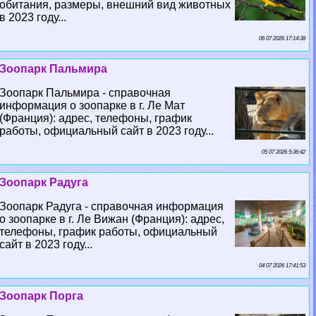
обитания, размеры, внешний вид животных
в 2023 году...
06 07 2026 17:14:38
Зоопарк Пальмира
Зоопарк Пальмира - справочная
информация о зоопарке в г. Ле Мат
(Франция): адрес, телефоны, график
работы, официальный сайт в 2023 году...
05 07 2026 5:36:42
Зоопарк Радуга
Зоопарк Радуга - справочная информация
о зоопарке в г. Ле Вижан (Франция): адрес,
телефоны, график работы, официальный
сайт в 2023 году...
04 07 2026 17:41:53
Зоопарк Порга