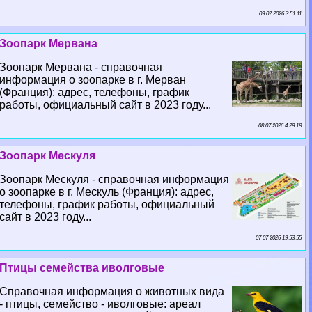
09 07 2026 3:51:11
Зоопарк Мервана
Зоопарк Мервана - справочная
информация о зоопарке в г. Мерван
(Франция): адрес, телефоны, график
работы, официальный сайт в 2023 году...
08 07 2026 4:29:18
Зоопарк Мескуля
Зоопарк Мескуля - справочная информация
о зоопарке в г. Мескуль (Франция): адрес,
телефоны, график работы, официальный
сайт в 2023 году...
07 07 2026 19:53:55
Птицы семейства иволговые
Справочная информация о животных вида
- птицы, семейство - иволговые: ареал