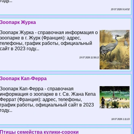
году...
20 07 2026 9:14:52
Зоопарк Журка
Зоопарк Журка - справочная информация о
зоопарке в г. Журк (Франция): адрес,
телефоны, график работы, официальный
сайт в 2023 году...
19 07 2026 11:58:13
Зоопарк Кап-Ферра
Зоопарк Кап-Ферра - справочная
информация о зоопарке в г. Св. Жана Кепа
Феррат (Франция): адрес, телефоны,
график работы, официальный сайт в 2023
году...
18 07 2026 1:11:23
Птицы семейства кулики-сороки