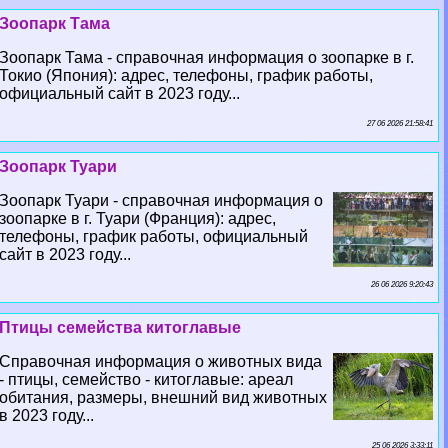
Зоопарк Тама
Зоопарк Тама - справочная информация о зоопарке в г.
Токио (Япония): адрес, телефоны, график работы,
официальный сайт в 2023 году...
27 06 2026 21:58:41
Зоопарк Туари
Зоопарк Туари - справочная информация о
зоопарке в г. Туари (Франция): адрес,
телефоны, график работы, официальный
сайт в 2023 году...
26 06 2026 9:20:43
Птицы семейства китоглавые
Справочная информация о животных вида
- птицы, семейство - китоглавые: ареал
обитания, размеры, внешний вид животных
в 2023 году...
25 06 2026 3:33:11