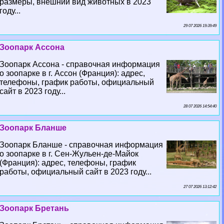
размеры, внешний вид животных в 2023
году...
29 07 2026 19:39:49
Зоопарк Ассона
Зоопарк Ассона - справочная информация
о зоопарке в г. Ассон (Франция): адрес,
телефоны, график работы, официальный
сайт в 2023 году...
28 07 2026 14:54:40
Зоопарк Бланше
Зоопарк Бланше - справочная информация
о зоопарке в г. Сен-Жульен-де-Майок
(Франция): адрес, телефоны, график
работы, официальный сайт в 2023 году...
27 07 2026 13:12:42
Зоопарк Бретань