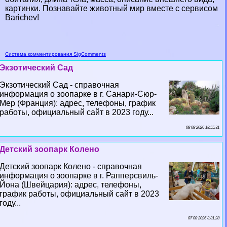
картинки. Познавайте животный мир вместе с сервисом
Barichev!
Система комментирования SigComments
Экзотический Сад
Экзотический Сад - справочная
информация о зоопарке в г. Санари-Сюр-
Мер (Франция): адрес, телефоны, график
работы, официальный сайт в 2023 году...
08 08 2026 18:55:31
Детский зоопарк Колено
Детский зоопарк Колено - справочная
информация о зоопарке в г. Рапперсвиль-
Йона (Швейцария): адрес, телефоны,
график работы, официальный сайт в 2023
году...
07 08 2026 3:31:28