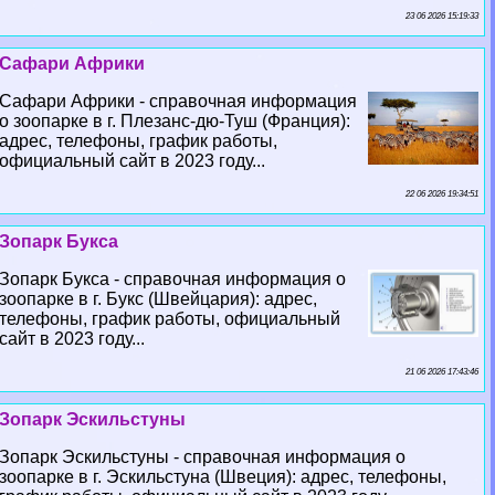
23 06 2026 15:19:33
Сафари Африки
Сафари Африки - справочная информация
о зоопарке в г. Плезанс-дю-Туш (Франция):
адрес, телефоны, график работы,
официальный сайт в 2023 году...
22 06 2026 19:34:51
Зопарк Букса
Зопарк Букса - справочная информация о
зоопарке в г. Букс (Швейцария): адрес,
телефоны, график работы, официальный
сайт в 2023 году...
21 06 2026 17:43:46
Зопарк Эскильстуны
Зопарк Эскильстуны - справочная информация о
зоопарке в г. Эскильстуна (Швеция): адрес, телефоны,