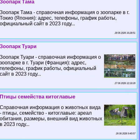
Зоопарк Тама
Зоопарк Тама - справочная информация о зоопарке в г.
Токио (Япония): адрес, телефоны, график работы,
официальный сайт в 2023 году...
28 06 2026 16:28:51
Зоопарк Туари
Зоопарк Туари - справочная информация о
зоопарке в г. Туари (Франция): адрес,
телефоны, график работы, официальный
сайт в 2023 году...
27 06 2026 12:18:39
Птицы семейства китоглавые
Справочная информация о животных вида
- птицы, семейство - китоглавые: ареал
обитания, размеры, внешний вид животных
в 2023 году...
26 06 2026 9:40:57