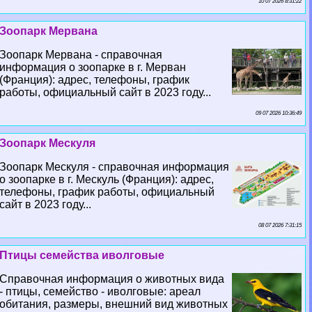
10 07 2026 8:31:22
Зоопарк Мервана
Зоопарк Мервана - справочная
информация о зоопарке в г. Мерван
(Франция): адрес, телефоны, график
работы, официальный сайт в 2023 году...
09 07 2026 10:36:49
Зоопарк Мескуля
Зоопарк Мескуля - справочная информация
о зоопарке в г. Мескуль (Франция): адрес,
телефоны, график работы, официальный
сайт в 2023 году...
08 07 2026 7:31:15
Птицы семейства иволговые
Справочная информация о животных вида
- птицы, семейство - иволговые: ареал
обитания, размеры, внешний вид животных