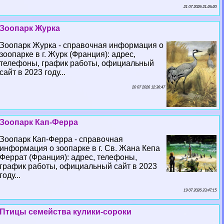
21 07 2026 21:26:20
Зоопарк Журка
Зоопарк Журка - справочная информация о
зоопарке в г. Журк (Франция): адрес,
телефоны, график работы, официальный
сайт в 2023 году...
20 07 2026 12:36:47
Зоопарк Кап-Ферра
Зоопарк Кап-Ферра - справочная
информация о зоопарке в г. Св. Жана Кепа
Феррат (Франция): адрес, телефоны,
график работы, официальный сайт в 2023
году...
19 07 2026 23:47:15
Птицы семейства кулики-сороки