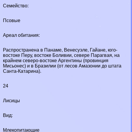
Семейство:
Псовые
Ареал обитания:
Распространена в Панаме, Венесуэле, Гайане, юго-
востоке Перу, востоке Боливии, севере Парагвая, на
крайнем северо-востоке Аргентины (провинция
Мисьонес) и в Бразилии (от лесов Амaзoнии до штата
Санта-Катарина).
24
Лисицы
Вид:
Млекопитающие