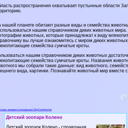
ласть распространения охватывает пустынные области За
рриторию.
 нашей планете обитают разные виды и семейства животных
спользоваться нашим справочником диких животных мира. 
тографии животных, которые принадлежат к виду млекопи
равочнику вы лучше ознакомитесь с миром диких животных, 
екопитающие семейства сумчатые кроты.
льзоваться нашим справочником диких животных достаточн
екопитающие семейства сумчатые кроты. Названия животн
вотного мы собрали такие данные: вид животного, семейств
ешнего вида, картинки. Познавайте животный мир вместе с
тема комментирования SigComments
Детский зоопарк Колено
Детский зоопарк Колено - справочная
информация о зоопарке в г.
Рапперсвиль-Йона (Швейцария): адрес,
телефоны, график работы, официальный