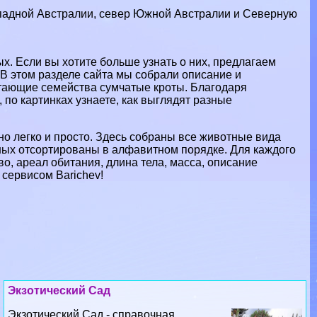
падной Австралии, север Южной Австралии и Северную
. Если вы хотите больше узнать о них, предлагаем
В этом разделе сайта мы собрали описание и
тающие семейства сумчатые кроты. Благодаря
по картинках узнаете, как выглядят разные
о легко и просто. Здесь собраны все животные вида
ых отсортированы в алфавитном порядке. Для каждого
о, ареал обитания, длина тела, масса, описание
 сервисом Barichev!
Экзотический Сад
Экзотический Сад - справочная
информация о зоопарке в г. Санари-Сюр-
Мер (Франция): адрес, телефоны, график
работы, официальный сайт в 2023 году...