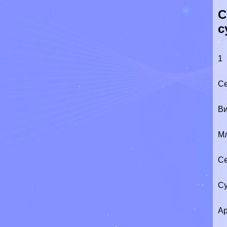
С
с
1
Се
Ви
М
Се
Су
Ар