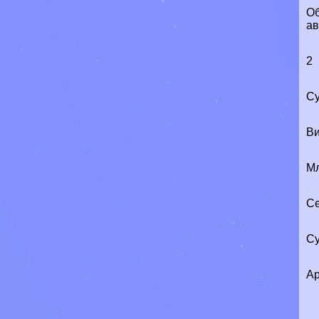
Об
ав
2
Су
Ви
М
Се
Су
Ар