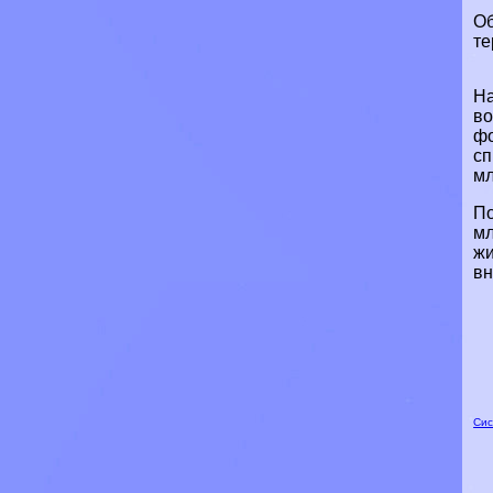
Об
те
На
во
фо
сп
мл
По
мл
жи
вн
Сис