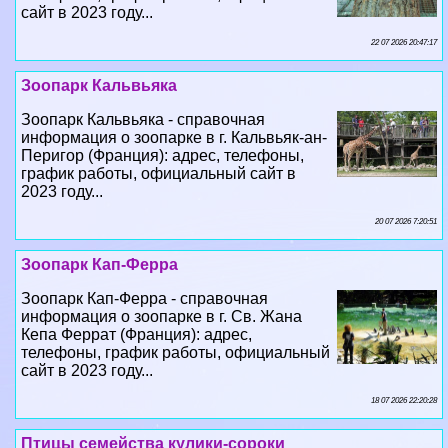
Зоопарк Кальвьяка
Зоопарк Кальвьяка - справочная
информация о зоопарке в г. Кальвьяк-ан-
Перигор (Франция): адрес, телефоны,
график работы, официальный сайт в
2023 году...
20 07 2026 7:20:51
Зоопарк Кап-Ферра
Зоопарк Кап-Ферра - справочная
информация о зоопарке в г. Св. Жана
Кепа Феррат (Франция): адрес,
телефоны, график работы, официальный
сайт в 2023 году...
18 07 2026 22:20:28
Птицы семейства кулики-сороки
Справочная информация о животных
вида - птицы, семейство - кулики-сороки: