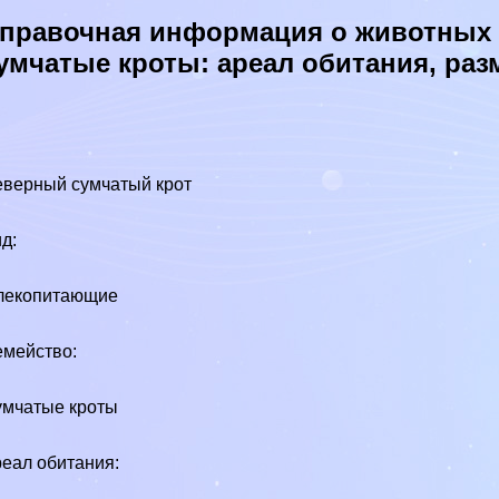
правочная информация о животных в
умчатые кроты: ареал обитания, ра
верный сумчатый крот
д:
лекопитающие
мейство:
мчатые кроты
еал обитания: