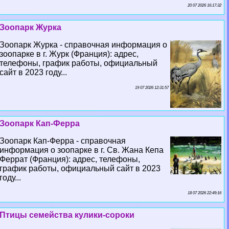
20 07 2026 16:17:32
Зоопарк Журка
Зоопарк Журка - справочная информация о
зоопарке в г. Журк (Франция): адрес,
телефоны, график работы, официальный
сайт в 2023 году...
19 07 2026 12:31:57
Зоопарк Кап-Ферра
Зоопарк Кап-Ферра - справочная
информация о зоопарке в г. Св. Жана Кепа
Феррат (Франция): адрес, телефоны,
график работы, официальный сайт в 2023
году...
18 07 2026 22:49:16
Птицы семейства кулики-сороки