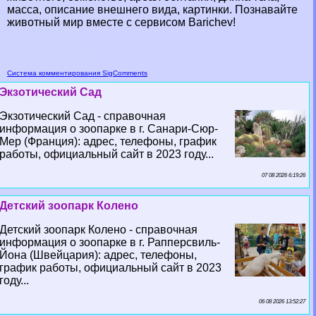
масса, описание внешнего вида, картинки. Познавайте
животный мир вместе с сервисом Barichev!
Система комментирования SigComments
Экзотический Сад
Экзотический Сад - справочная
информация о зоопарке в г. Санари-Сюр-
Мер (Франция): адрес, телефоны, график
работы, официальный сайт в 2023 году...
07 08 2026 6:19:26
Детский зоопарк Колено
Детский зоопарк Колено - справочная
информация о зоопарке в г. Рапперсвиль-
Йона (Швейцария): адрес, телефоны,
график работы, официальный сайт в 2023
году...
06 08 2026 13:52:27