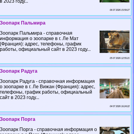
в 2023 году...
06 07 2026 15:59:27
Зоопарк Пальмира
Зоопарк Пальмира - справочная
информация о зоопарке в г. Ле Мат
(Франция): адрес, телефоны, график
работы, официальный сайт в 2023 году...
05 07 2026 12:55:21
Зоопарк Радуга
Зоопарк Радуга - справочная информация
о зоопарке в г. Ле Вижан (Франция): адрес,
телефоны, график работы, официальный
сайт в 2023 году...
04 07 2026 16:24:22
Зоопарк Порга
Зоопарк Порга - справочная информация о