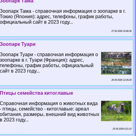
Зоопарк Тама
Зоопарк Тама - справочная информация о зоопарке в г.
Токио (Япония): адрес, телефоны, график работы,
официальный сайт в 2023 году...
27 06 2026 10:46:36
Зоопарк Туари
Зоопарк Туари - справочная информация о
зоопарке в г. Туари (Франция): адрес,
телефоны, график работы, официальный
сайт в 2023 году...
26 06 2026 12:35:30
Птицы семейства китоглавые
Справочная информация о животных вида
- птицы, семейство - китоглавые: ареал
обитания, размеры, внешний вид животных
в 2023 году...
25 06 2026 6:21:10