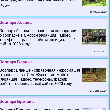
размеры, внешний вид животных в 2023
году...
28 07 2026 15:16:28
Зоопарк Ассона
Зоопарк Ассона - справочная информация
о зоопарке в г. Ассон (Франция): адрес,
телефоны, график работы, официальный
сайт в 2023 году...
27 07 2026 21:28:11
Зоопарк Бланше
Зоопарк Бланше - справочная информация
о зоопарке в г. Сен-Жульен-де-Майок
(Франция): адрес, телефоны, график
работы, официальный сайт в 2023 году...
26 07 2026 11:29:20
Зоопарк Бретань
Зоопарк Бретань - справочная информация