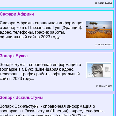
22 06 2026 13:22:31
Сафари Африки
Сафари Африки - справочная информация
о зоопарке в г. Плезанс-дю-Туш (Франция):
адрес, телефоны, график работы,
официальный сайт в 2023 году...
21 06 2026 19:24:33
Зопарк Букса
Зопарк Букса - справочная информация о
зоопарке в г. Букс (Швейцария): адрес,
телефоны, график работы, официальный
сайт в 2023 году...
20 06 2026 6:56:38
Зопарк Эскильстуны
Зопарк Эскильстуны - справочная информация о
зоопарке в г. Эскильстуна (Швеция): адрес, телефоны,
график работы, официальный сайт в 2023 году...