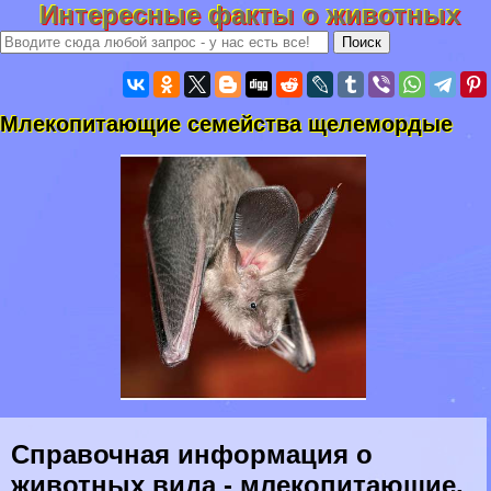
Интересные факты о животных
Млекопитающие семейства щелемордые
Справочная информация о
животных вида - млекопитающие,