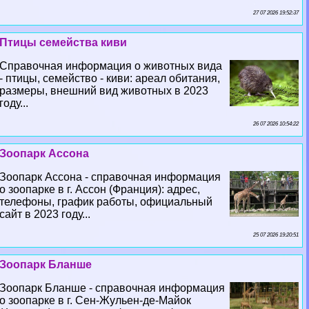
27 07 2026 19:52:37
Птицы семейства киви
Справочная информация о животных вида
- птицы, семейство - киви: ареал обитания,
размеры, внешний вид животных в 2023
году...
26 07 2026 10:54:22
Зоопарк Ассона
Зоопарк Ассона - справочная информация
о зоопарке в г. Ассон (Франция): адрес,
телефоны, график работы, официальный
сайт в 2023 году...
25 07 2026 19:20:51
Зоопарк Бланше
Зоопарк Бланше - справочная информация
о зоопарке в г. Сен-Жульен-де-Майок