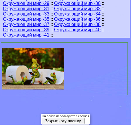
Окружающий мир -29
::
Окружающий мир -30
::
Окружающий мир -31
::
Окружающий мир -32
::
Окружающий мир -33
::
Окружающий мир -34
::
Окружающий мир -35
::
Окружающий мир -36
::
Окружающий мир -37
::
Окружающий мир -38
::
Окружающий мир -39
::
Окружающий мир -40
::
Окружающий мир -41
::
На сайте используются cookies
Закрыть эту плашку