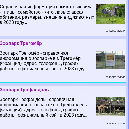
Справочная информация о животных вида
- птицы, семейство - китоглавые: ареал
обитания, размеры, внешний вид животных
в 2023 году...
23 06 2026 14:26:37
Зоопарк Трегомёр
Зоопарк Трегомёр - справочная
информация о зоопарке в г. Трегомёр
(Франция): адрес, телефоны, график
работы, официальный сайт в 2023 году...
22 06 2026 19:33:32
Зоопарк Трефандель
Зоопарк Трефандель - справочная
информация о зоопарке в г. Трефандель
(Франция): адрес, телефоны, график
работы, официальный сайт в 2023 году...
21 06 2026 14:14:36