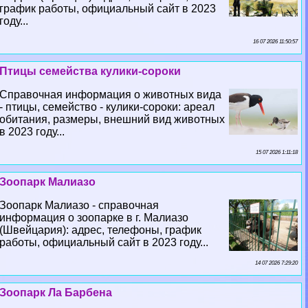
график работы, официальный сайт в 2023
году...
16 07 2026 11:50:57
Птицы семейства кулики-сороки
Справочная информация о животных вида
- птицы, семейство - кулики-сороки: ареал
обитания, размеры, внешний вид животных
в 2023 году...
15 07 2026 1:11:18
Зоопарк Малиазо
Зоопарк Малиазо - справочная
информация о зоопарке в г. Малиазо
(Швейцария): адрес, телефоны, график
работы, официальный сайт в 2023 году...
14 07 2026 7:29:20
Зоопарк Ла Барбена