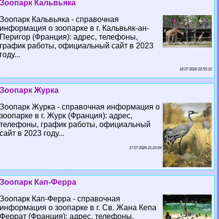
Зоопарк Кальвьяка
Зоопарк Кальвьяка - справочная
информация о зоопарке в г. Кальвьяк-ан-
Перигор (Франция): адрес, телефоны,
график работы, официальный сайт в 2023
году...
18 07 2026 22:55:15
Зоопарк Журка
Зоопарк Журка - справочная информация о
зоопарке в г. Журк (Франция): адрес,
телефоны, график работы, официальный
сайт в 2023 году...
17 07 2026 21:22:59
Зоопарк Кап-Ферра
Зоопарк Кап-Ферра - справочная
информация о зоопарке в г. Св. Жана Кепа
Феррат (Франция): адрес, телефоны,