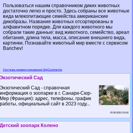
Пользоваться нашим справочником диких животных
достаточно легко и просто. Здесь собраны все животные
вида млекопитающие семейства американские
дикобразы. Названия животных отсортированы в
алфавитном порядке. Для каждого животного мы
собрали такие данные: вид животного, семейство, ареал
обитания, длина тела, масса, описание внешнего вида,
картинки. Познавайте животный мир вместе с сервисом
Barichev!
Система комментирования SigComments
Экзотический Сад
Экзотический Сад - справочная
информация о зоопарке в г. Санари-Сюр-
Мер (Франция): адрес, телефоны, график
работы, официальный сайт в 2023 году...
05 08 2026 2:53:41
Детский зоопарк Колено