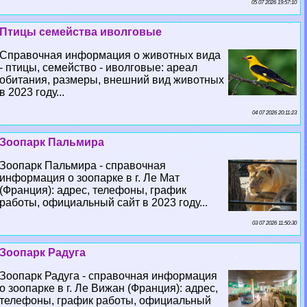
05 07 2026 19:57:10
Птицы семейства иволговые
Справочная информация о животных вида
- птицы, семейство - иволговые: ареал
обитания, размеры, внешний вид животных
в 2023 году...
04 07 2026 20:11:23
Зоопарк Пальмира
Зоопарк Пальмира - справочная
информация о зоопарке в г. Ле Мат
(Франция): адрес, телефоны, график
работы, официальный сайт в 2023 году...
03 07 2026 11:50:30
Зоопарк Радуга
Зоопарк Радуга - справочная информация
о зоопарке в г. Ле Вижан (Франция): адрес,
телефоны, график работы, официальный