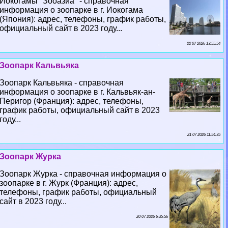
Йокогамы "Зооазиа" - справочная
информация о зоопарке в г. Иокогама
(Япония): адрес, телефоны, график работы,
официальный сайт в 2023 году...
22 07 2026 13:55:54
Зоопарк Кальвьяка
Зоопарк Кальвьяка - справочная
информация о зоопарке в г. Кальвьяк-ан-
Перигор (Франция): адрес, телефоны,
график работы, официальный сайт в 2023
году...
21 07 2026 11:54:35
Зоопарк Журка
Зоопарк Журка - справочная информация о
зоопарке в г. Журк (Франция): адрес,
телефоны, график работы, официальный
сайт в 2023 году...
20 07 2026 6:35:56