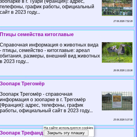
зоопарке в г. Туари (Франция): адрес,
телефоны, график работы, официальный
сайт в 2023 году...
27 06 2026 7:52:39
Птицы семейства китоглавые
Справочная информация о животных вида
- птицы, семейство - китоглавые: ареал
обитания, размеры, внешний вид животных
в 2023 году...
26 06 2026 1:33:36
Зоопарк Трегомёр
Зоопарк Трегомёр - справочная
информация о зоопарке в г. Трегомёр
(Франция): адрес, телефоны, график
работы, официальный сайт в 2023 году...
25 06 2026 5:37:36
На сайте используются cookies
Зоопарк Трефандель
Закрыть эту плашку