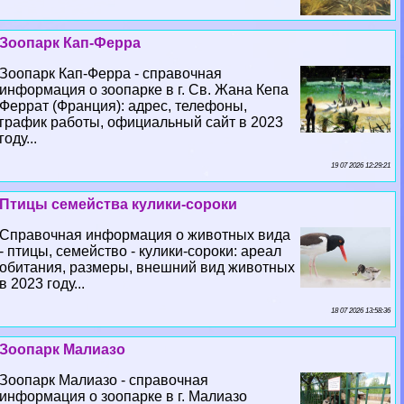
Зоопарк Кап-Ферра
Зоопарк Кап-Ферра - справочная
информация о зоопарке в г. Св. Жана Кепа
Феррат (Франция): адрес, телефоны,
график работы, официальный сайт в 2023
году...
19 07 2026 12:29:21
Птицы семейства кулики-сороки
Справочная информация о животных вида
- птицы, семейство - кулики-сороки: ареал
обитания, размеры, внешний вид животных
в 2023 году...
18 07 2026 13:58:36
Зоопарк Малиазо
Зоопарк Малиазо - справочная
информация о зоопарке в г. Малиазо