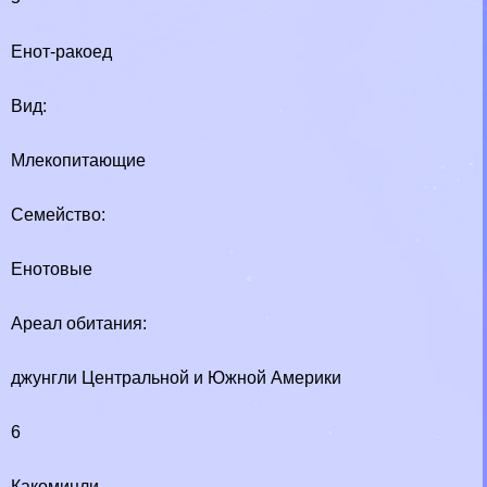
Енот-paкоед
Вид:
Млекопитающие
Семейство:
Енотовые
Ареал обитания:
джунгли Центральной и Южной Америки
6
Какомицли