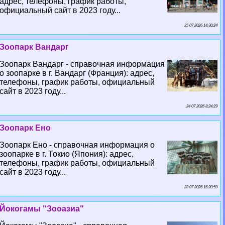
адрес, телефоны, график работы,
официальный сайт в 2023 году...
25 07 2026 14:30:24
Зоопарк Вандарг
Зоопарк Вандарг - справочная информация
о зоопарке в г. Вандарг (Франция): адрес,
телефоны, график работы, официальный
сайт в 2023 году...
24 07 2026 8:24:29
Зоопарк Ено
Зоопарк Ено - справочная информация о
зоопарке в г. Токио (Япония): адрес,
телефоны, график работы, официальный
сайт в 2023 году...
23 07 2026 16:20:59
Йокогамы "Зооазиа"