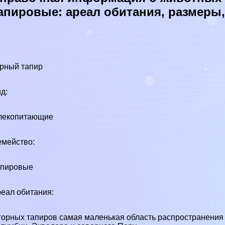
апировые: ареал обитания, размеры
рный тапир
д:
лекопитающие
мейство:
апировые
еал обитания:
горных тапиров самая маленькая область распространения 