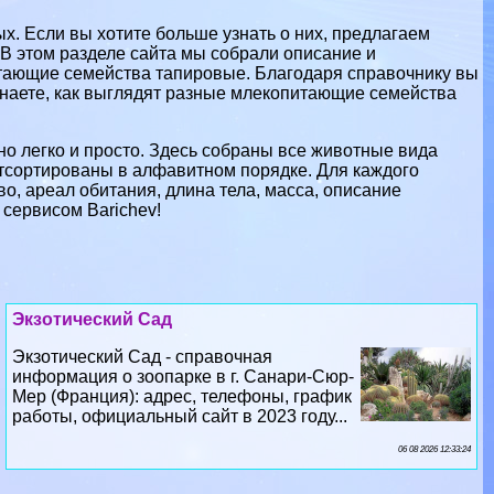
. Если вы хотите больше узнать о них, предлагаем
В этом разделе сайта мы собрали описание и
тающие семейства тапировые. Благодаря справочнику вы
знаете, как выглядят разные млекопитающие семейства
о легко и просто. Здесь собраны все животные вида
сортированы в алфавитном порядке. Для каждого
о, ареал обитания, длина тела, масса, описание
 сервисом Barichev!
Экзотический Сад
Экзотический Сад - справочная
информация о зоопарке в г. Санари-Сюр-
Мер (Франция): адрес, телефоны, график
работы, официальный сайт в 2023 году...
06 08 2026 12:33:24