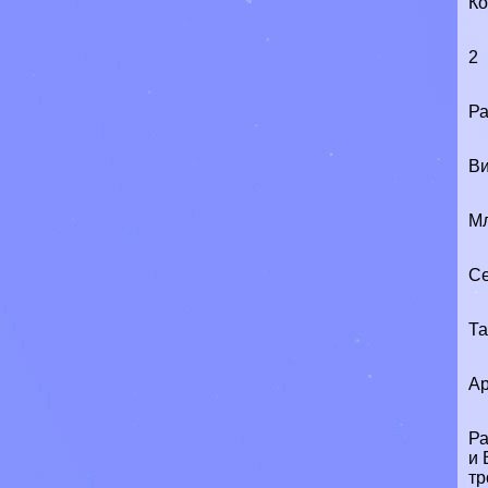
Ко
2
Ра
Ви
М
Се
Т
Ар
Ра
и 
тр