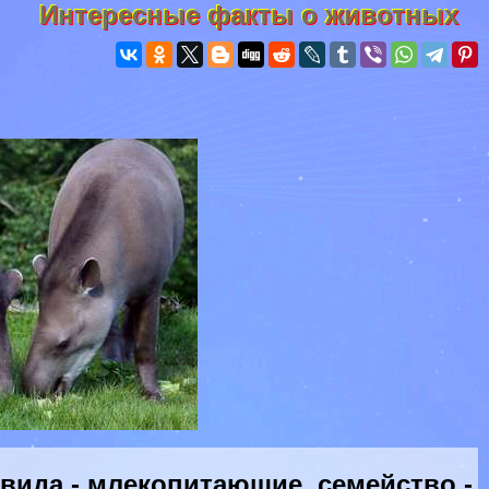
Интересные факты о животных
ида - млекопитающие, семейство -