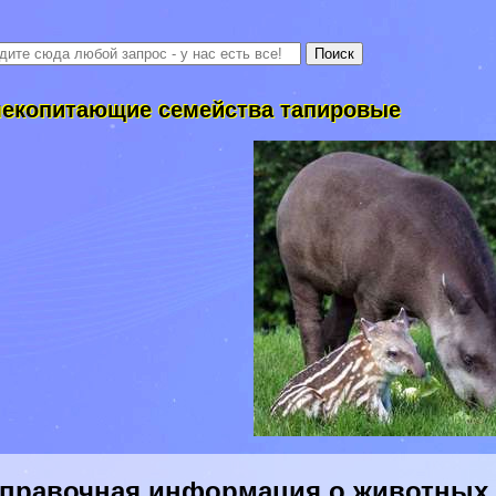
екопитающие семейства тапировые
правочная информация о животных в