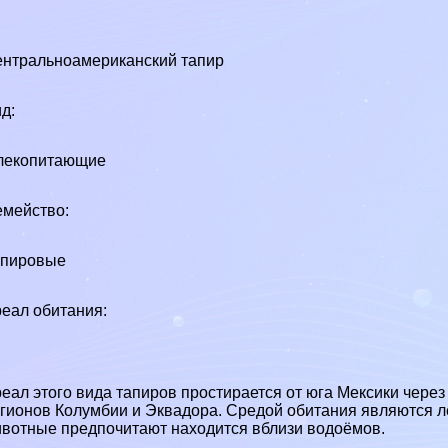
нтральноамериканский тапир
д:
лекопитающие
мейство:
апировые
еал обитания:
еал этого вида тапиров простирается от юга Мексики чер
гионов Колумбии и Эквадора. Средой обитания являются ле
вотные предпочитают находится вблизи водоёмов.