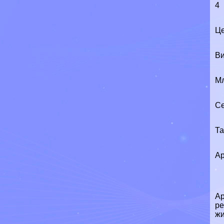
4
Це
Ви
М
Се
Т
Ар
Ар
ре
жи