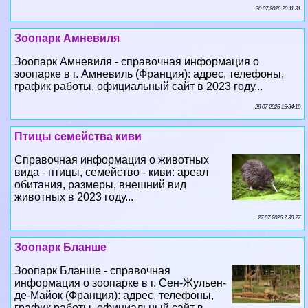
30 07 2026 20:11:31
Зоопарк Амневиля
Зоопарк Амневиля - справочная информация о
зоопарке в г. Амневиль (Франция): адрес, телефоны,
график работы, официальный сайт в 2023 году...
28 07 2026 15:34:19
Птицы семейства киви
Справочная информация о животных
вида - птицы, семейство - киви: ареал
обитания, размеры, внешний вид
животных в 2023 году...
27 07 2026 7:30:27
Зоопарк Бланше
Зоопарк Бланше - справочная
информация о зоопарке в г. Сен-Жульен-
де-Майок (Франция): адрес, телефоны,
график работы, официальный сайт в