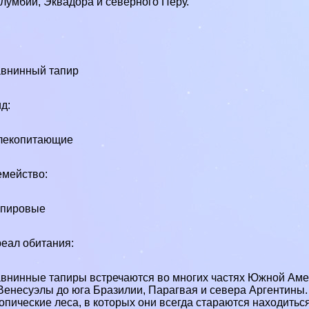
лумбии, Эквадора и северного Перу.
внинный тапир
д:
лекопитающие
мейство:
апировые
еал обитания:
внинные тапиры встречаются во многих частях Южной Амери
Венесуэлы до юга Бразилии, Парагвая и севера Аргентины.
опические леса, в которых они всегда стараются находитьс