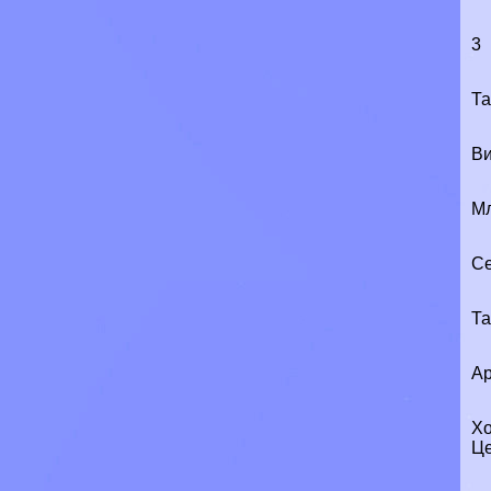
3
Т
Ви
М
Се
Т
Ар
Хо
Це