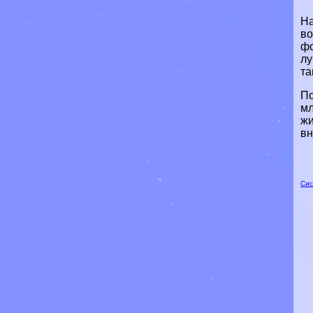
На
во
фо
лу
та
По
мл
жи
вн
Сис