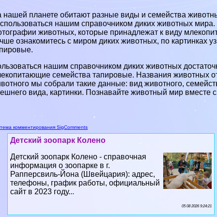
 нашей планете обитают разные виды и семейства животных
спользоваться нашим справочником диких животных мира. 
тографии животных, которые принадлежат к виду млекопи
чше ознакомитесь с миром диких животных, по картинках у
пировые.
льзоваться нашим справочником диких животных достаточн
екопитающие семейства тапировые. Названия животных от
вотного мы собрали такие данные: вид животного, семейств
ешнего вида, картинки. Познавайте животный мир вместе с
тема комментирования SigComments
Детский зоопарк Колено
Детский зоопарк Колено - справочная
информация о зоопарке в г.
Рапперсвиль-Йона (Швейцария): адрес,
телефоны, график работы, официальный
сайт в 2023 году...
05 08 2026 9:24:21