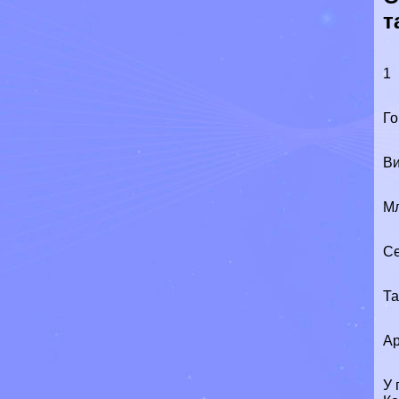
т
1
Го
Ви
М
Се
Т
Ар
У 