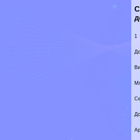
С
д
1
До
Ви
М
Се
До
Ар