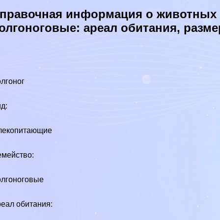
правочная информация о животных в
олгоноговые: ареал обитания, разм
лгоног
д:
лекопитающие
мейство:
лгоноговые
еал обитания: