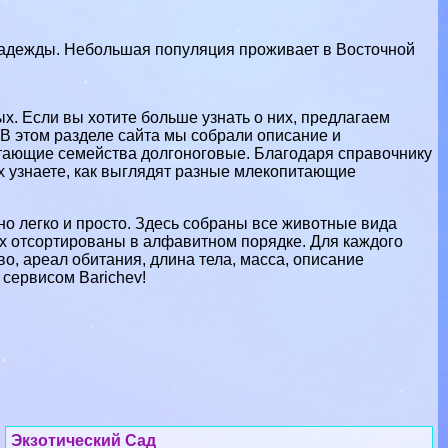
 Надежды. Небольшая популяция проживает в Восточной
. Если вы хотите больше узнать о них, предлагаем
В этом разделе сайта мы собрали описание и
тающие семейства долгоноговые. Благодаря справочнику
х узнаете, как выглядят разные млекопитающие
о легко и просто. Здесь собраны все животные вида
 отсортированы в алфавитном порядке. Для каждого
о, ареал обитания, длина тела, масса, описание
 сервисом Barichev!
Экзотический Сад
Экзотический Сад - справочная
информация о зоопарке в г. Санари-Сюр-
Мер (Франция): адрес, телефоны, график