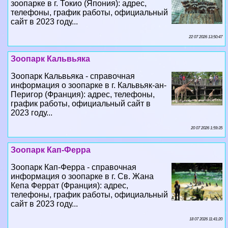
22 07 2026 13:50:47
Зоопарк Кальвьяка
Зоопарк Кальвьяка - справочная
информация о зоопарке в г. Кальвьяк-ан-
Перигор (Франция): адрес, телефоны,
график работы, официальный сайт в
2023 году...
20 07 2026 1:59:35
Зоопарк Кап-Ферра
Зоопарк Кап-Ферра - справочная
информация о зоопарке в г. Св. Жана
Кепа Феррат (Франция): адрес,
телефоны, график работы, официальный
сайт в 2023 году...
18 07 2026 11:41:20
Птицы семейства кулики-сороки
Справочная информация о животных