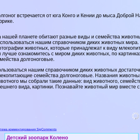
лгоног встречается от юга Конго и Кении до мыса Доброй
рике.
 нашей планете обитают разные виды и семейства животных
спользоваться нашим справочником диких животных мира. 
тографии животных, которые принадлежат к виду млекопи
 лучше ознакомитесь с миром диких животных, по картинка
мейства долгоноговые.
льзоваться нашим справочником диких животных достаточн
екопитающие семейства долгоноговые. Названия животных
вотного мы собрали такие данные: вид животного, семейств
ешнего вида, картинки. Познавайте животный мир вместе с
тема комментирования SigComments
Детский зоопарк Колено
Детский зоопарк Колено - справочная
информация о зоопарке в г.
Рапперсвиль-Йона (Швейцария): адрес,