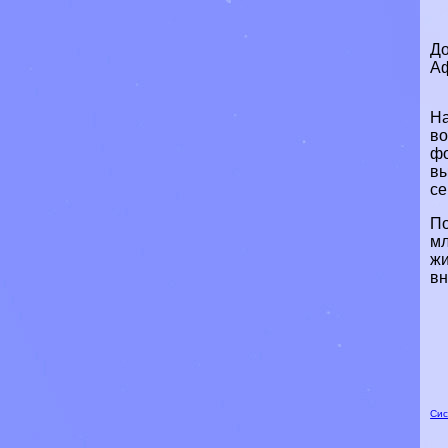
До
Аф
На
во
фо
вы
се
По
мл
жи
вн
Сис