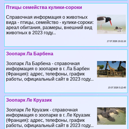
вида - птицы, семейство - кулики-сороки:
ареал обитания, размеры, внешний вид
животных в 2023 году...
17 07 2026 19:31:16
Зоопарк Ла Барбена
Зоопарк Ла Барбена - справочная
информация о зоопарке в г. Ла Барбен
(Франция): адрес, телефоны, график
работы, официальный сайт в 2023 году...
15 07 2026 5:12:45
Зоопарк Ле Круазик
Зоопарк Ле Круазик - справочная
информация о зоопарке в г. Ле Круазик
(Франция): адрес, телефоны, график
работы, официальный сайт в 2023 году...
13 07 2026 23:24:48
Зоопарк Ле Сабль-д'Олон