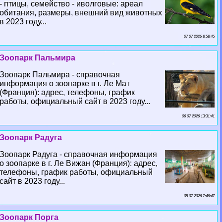
- птицы, семейство - иволговые: ареал
обитания, размеры, внешний вид животных
в 2023 году...
07 07 2026 8:58:45
Зоопарк Пальмира
Зоопарк Пальмира - справочная
информация о зоопарке в г. Ле Мат
(Франция): адрес, телефоны, график
работы, официальный сайт в 2023 году...
06 07 2026 13:31:41
Зоопарк Радуга
Зоопарк Радуга - справочная информация
о зоопарке в г. Ле Вижан (Франция): адрес,
телефоны, график работы, официальный
сайт в 2023 году...
05 07 2026 7:46:47
Зоопарк Порга