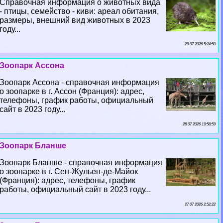
Справочная информация о животных вида
- птицы, семейство - киви: ареал обитания,
размеры, внешний вид животных в 2023
году...
29 07 2026 5:24:50
Зоопарк Ассона
Зоопарк Ассона - справочная информация
о зоопарке в г. Ассон (Франция): адрес,
телефоны, график работы, официальный
сайт в 2023 году...
28 07 2026 19:58:59
Зоопарк Бланше
Зоопарк Бланше - справочная информация
о зоопарке в г. Сен-Жульен-де-Майок
(Франция): адрес, телефоны, график
работы, официальный сайт в 2023 году...
27 07 2026 2:52:22