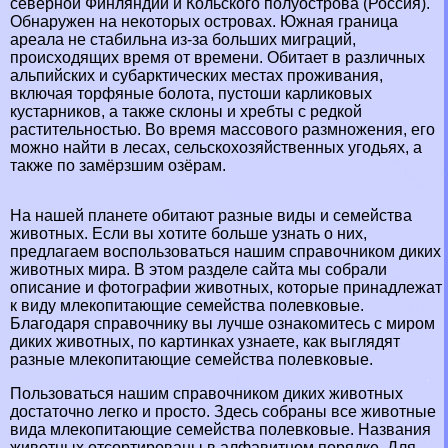
северной Финляндии и Кольского полуострова (Россия).
Обнаружен на некоторых островах. Южная граница
ареала не стабильна из-за больших миграций,
происходящих время от времени. Обитает в различных
альпийских и субарктических местах проживания,
включая торфяные болота, пустоши карликовых
кустарников, а также склоны и хребты с редкой
растительностью. Во время массового размножения, его
можно найти в лесах, сельскохозяйственных угодьях, а
также по замёрзшим озёрам.
На нашей планете обитают разные виды и семейства
животных. Если вы хотите больше узнать о них,
предлагаем воспользоваться нашим справочником диких
животных мира. В этом разделе сайта мы собрали
описание и фотографии животных, которые принадлежат
к виду млекопитающие семейства полевковые.
Благодаря справочнику вы лучше ознакомитесь с миром
диких животных, по картинках узнаете, как выглядят
разные млекопитающие семейства полевковые.
Пользоваться нашим справочником диких животных
достаточно легко и просто. Здесь собраны все животные
вида млекопитающие семейства полевковые. Названия
животных отсортированы в алфавитном порядке. Для