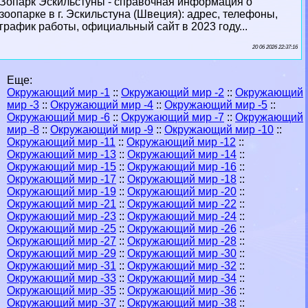
Зопарк Эскильстуны - справочная информация о
зоопарке в г. Эскильстуна (Швеция): адрес, телефоны,
график работы, официальный сайт в 2023 году...
20 06 2026 22:37:16
Еще:
Окружающий мир -1
::
Окружающий мир -2
::
Окружающий
мир -3
::
Окружающий мир -4
::
Окружающий мир -5
::
Окружающий мир -6
::
Окружающий мир -7
::
Окружающий
мир -8
::
Окружающий мир -9
::
Окружающий мир -10
::
Окружающий мир -11
::
Окружающий мир -12
::
Окружающий мир -13
::
Окружающий мир -14
::
Окружающий мир -15
::
Окружающий мир -16
::
Окружающий мир -17
::
Окружающий мир -18
::
Окружающий мир -19
::
Окружающий мир -20
::
Окружающий мир -21
::
Окружающий мир -22
::
Окружающий мир -23
::
Окружающий мир -24
::
Окружающий мир -25
::
Окружающий мир -26
::
Окружающий мир -27
::
Окружающий мир -28
::
Окружающий мир -29
::
Окружающий мир -30
::
Окружающий мир -31
::
Окружающий мир -32
::
Окружающий мир -33
::
Окружающий мир -34
::
Окружающий мир -35
::
Окружающий мир -36
::
Окружающий мир -37
::
Окружающий мир -38
::