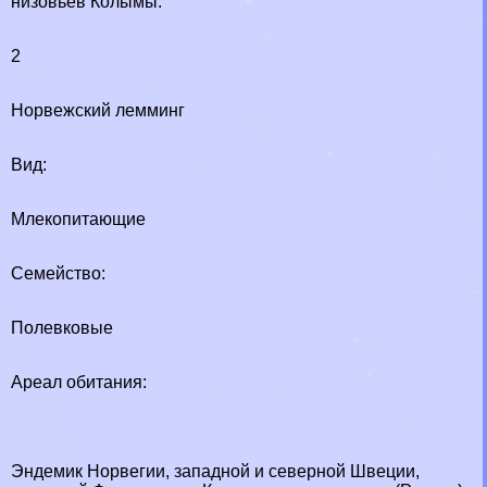
низовьев Колымы.
2
Норвежский лемминг
Вид:
Млекопитающие
Семейство:
Полевковые
Ареал обитания:
Эндемик Норвегии, западной и северной Швеции,