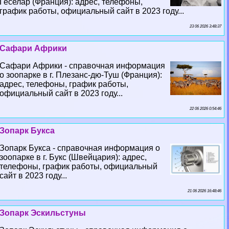
Геселар (Франция): адрес, телефоны,
график работы, официальный сайт в 2023 году...
23 06 2026 3:48:37
Сафари Африки
Сафари Африки - справочная информация
о зоопарке в г. Плезанс-дю-Туш (Франция):
адрес, телефоны, график работы,
официальный сайт в 2023 году...
22 06 2026 0:54:46
Зопарк Букса
Зопарк Букса - справочная информация о
зоопарке в г. Букс (Швейцария): адрес,
телефоны, график работы, официальный
сайт в 2023 году...
21 06 2026 16:48:46
Зопарк Эскильстуны