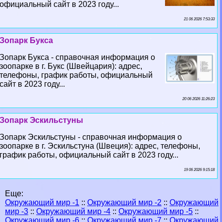
официальный сайт в 2023 году...
21 06 2026 7:53:33
Зопарк Букса
Зопарк Букса - справочная информация о
зоопарке в г. Букс (Швейцария): адрес,
телефоны, график работы, официальный
сайт в 2023 году...
20 06 2026 11:26:23
Зопарк Эскильстуны
Зопарк Эскильстуны - справочная информация о
зоопарке в г. Эскильстуна (Швеция): адрес, телефоны,
график работы, официальный сайт в 2023 году...
19 06 2026 9:15:18
Еще:
Окружающий мир -1
::
Окружающий мир -2
::
Окружающий
мир -3
::
Окружающий мир -4
::
Окружающий мир -5
::
Окружающий мир -6
::
Окружающий мир -7
::
Окружающий