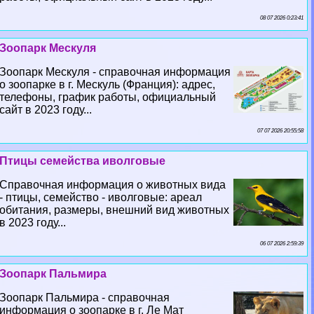
08 07 2026 0:23:41
Зоопарк Мескуля
Зоопарк Мескуля - справочная информация
о зоопарке в г. Мескуль (Франция): адрес,
телефоны, график работы, официальный
сайт в 2023 году...
07 07 2026 20:55:58
Птицы семейства иволговые
Справочная информация о животных вида
- птицы, семейство - иволговые: ареал
обитания, размеры, внешний вид животных
в 2023 году...
06 07 2026 2:59:39
Зоопарк Пальмира
Зоопарк Пальмира - справочная
информация о зоопарке в г. Ле Мат