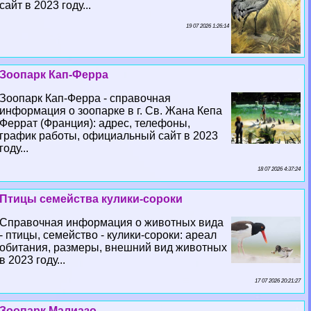
сайт в 2023 году...
19 07 2026 1:26:14
Зоопарк Кап-Ферра
Зоопарк Кап-Ферра - справочная
информация о зоопарке в г. Св. Жана Кепа
Феррат (Франция): адрес, телефоны,
график работы, официальный сайт в 2023
году...
18 07 2026 4:37:24
Птицы семейства кулики-сороки
Справочная информация о животных вида
- птицы, семейство - кулики-сороки: ареал
обитания, размеры, внешний вид животных
в 2023 году...
17 07 2026 20:21:27
Зоопарк Малиазо