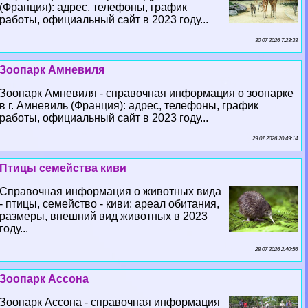
(Франция): адрес, телефоны, график
работы, официальный сайт в 2023 году...
30 07 2026 7:23:33
Зоопарк Амневиля
Зоопарк Амневиля - справочная информация о зоопарке
в г. Амневиль (Франция): адрес, телефоны, график
работы, официальный сайт в 2023 году...
29 07 2026 20:49:14
Птицы семейства киви
Справочная информация о животных вида
- птицы, семейство - киви: ареал обитания,
размеры, внешний вид животных в 2023
году...
28 07 2026 2:40:56
Зоопарк Ассона
Зоопарк Ассона - справочная информация