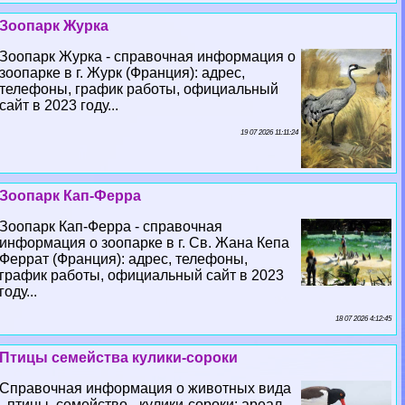
Зоопарк Журка
Зоопарк Журка - справочная информация о
зоопарке в г. Журк (Франция): адрес,
телефоны, график работы, официальный
сайт в 2023 году...
19 07 2026 11:11:24
Зоопарк Кап-Ферра
Зоопарк Кап-Ферра - справочная
информация о зоопарке в г. Св. Жана Кепа
Феррат (Франция): адрес, телефоны,
график работы, официальный сайт в 2023
году...
18 07 2026 4:12:45
Птицы семейства кулики-сороки
Справочная информация о животных вида
- птицы, семейство - кулики-сороки: ареал