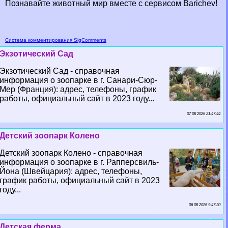
Познавайте животный мир вместе с сервисом Barichev!
Система комментирования SigComments
Экзотический Сад
Экзотический Сад - справочная
информация о зоопарке в г. Санари-Сюр-
Мер (Франция): адрес, телефоны, график
работы, официальный сайт в 2023 году...
07 08 2026 21:47:44
Детский зоопарк Колено
Детский зоопарк Колено - справочная
информация о зоопарке в г. Рапперсвиль-
Йона (Швейцария): адрес, телефоны,
график работы, официальный сайт в 2023
году...
06 08 2026 9:47:20
Детская ферма