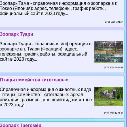
Зоопарк Тама - справочная информация о зоопарке в г.
Токио (Япония): адрес, телефоны, график работы,
официальный сайт в 2023 году...
27 06 2026 7:41:17
Зоопарк Туари
Зоопарк Туари - справочная информация о
зоопарке в г. Туари (Франция): адрес,
телефоны, график работы, официальный
сайт в 2023 году...
26 06 2026 21:57:56
Птицы семейства китоглавые
Справочная информация о животных вида
- птицы, семейство - китоглавые: ареал
обитания, размеры, внешний вид животных
в 2023 году...
25 06 2026 14:21:52
Зоопарк Трегомёр