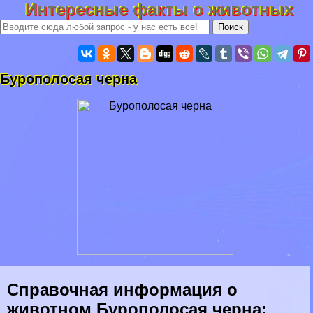
Интересные факты о животных
Бурополосая черна
Справочная информация о
животном Бурополосая черна: