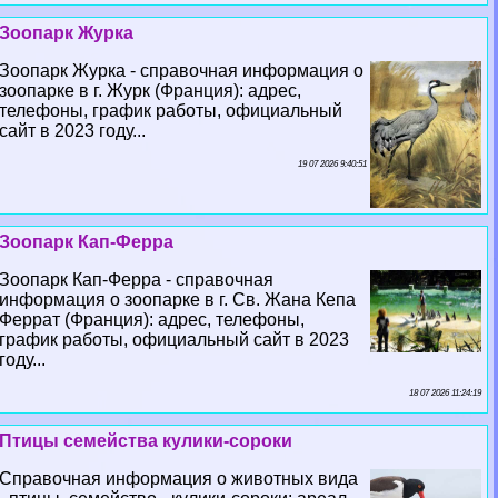
Зоопарк Журка
Зоопарк Журка - справочная информация о
зоопарке в г. Журк (Франция): адрес,
телефоны, график работы, официальный
сайт в 2023 году...
19 07 2026 9:40:51
Зоопарк Кап-Ферра
Зоопарк Кап-Ферра - справочная
информация о зоопарке в г. Св. Жана Кепа
Феррат (Франция): адрес, телефоны,
график работы, официальный сайт в 2023
году...
18 07 2026 11:24:19
Птицы семейства кулики-сороки
Справочная информация о животных вида