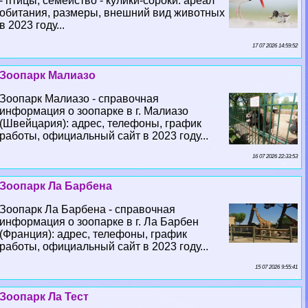
- птицы, семейство - кулики-сороки: ареал
обитания, размеры, внешний вид животных
в 2023 году...
17 07 2026 14:59:52
Зоопарк Малиазо
Зоопарк Малиазо - справочная
информация о зоопарке в г. Малиазо
(Швейцария): адрес, телефоны, график
работы, официальный сайт в 2023 году...
16 07 2026 22:33:53
Зоопарк Ла Барбена
Зоопарк Ла Барбена - справочная
информация о зоопарке в г. Ла Барбен
(Франция): адрес, телефоны, график
работы, официальный сайт в 2023 году...
15 07 2026 9:55:41
Зоопарк Ла Тест