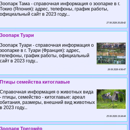
Зоопарк Тама - справочная информация о зоопарке в г.
Токио (Япония): адрес, телефоны, график работы,
официальный сайт в 2023 году...
27 06 2026 20:28:42
Зоопарк Туари
Зоопарк Туари - справочная информация о
зоопарке в г. Туари (Франция): адрес,
телефоны, график работы, официальный
сайт в 2023 году...
26 06 2026 4:56:47
Птицы семейства китоглавые
Справочная информация о животных вида
- птицы, семейство - китоглавые: ареал
обитания, размеры, внешний вид животных
в 2023 году...
25 06 2026 19:34:44
Зоопарк Трегомёр