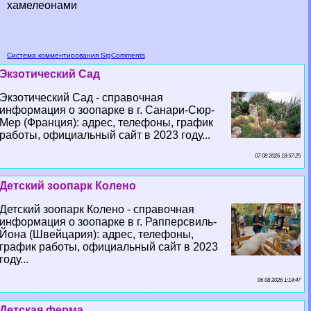
хамелеонами
Система комментирования SigComments
Экзотический Сад
Экзотический Сад - справочная
информация о зоопарке в г. Санари-Сюр-
Мер (Франция): адрес, телефоны, график
работы, официальный сайт в 2023 году...
07 08 2026 18:57:25
Детский зоопарк Колено
Детский зоопарк Колено - справочная
информация о зоопарке в г. Рапперсвиль-
Йона (Швейцария): адрес, телефоны,
график работы, официальный сайт в 2023
году...
06 08 2026 1:14:47
Детская ферма