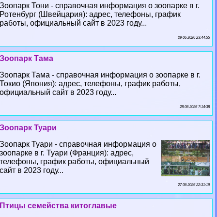
Зоопарк Тони - справочная информация о зоопарке в г.
Ротенбург (Швейцария): адрес, телефоны, график
работы, официальный сайт в 2023 году...
29 06 2026 23:44:55
Зоопарк Тама
Зоопарк Тама - справочная информация о зоопарке в г.
Токио (Япония): адрес, телефоны, график работы,
официальный сайт в 2023 году...
28 06 2026 7:14:38
Зоопарк Туари
Зоопарк Туари - справочная информация о
зоопарке в г. Туари (Франция): адрес,
телефоны, график работы, официальный
сайт в 2023 году...
27 06 2026 22:31:19
Птицы семейства китоглавые