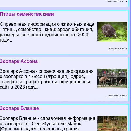
30 07 2026 13:51:39
Птицы семейства киви
Справочная информация о животных вида
- птицы, семейство - киви: ареал обитания,
размеры, внешний вид животных в 2023
году...
29 07 2026 4:30:18
Зоопарк Ассона
Зоопарк Ассона - справочная информация
о зоопарке в г. Ассон (Франция): адрес,
телефоны, график работы, официальный
сайт в 2023 году...
28 07 2026 16:42:57
Зоопарк Бланше
Зоопарк Бланше - справочная информация
о зоопарке в г. Сен-Жульен-де-Майок
(Франция): адрес, телефоны, график