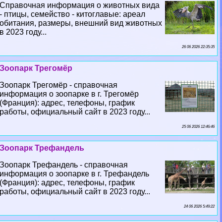
Справочная информация о животных вида
- птицы, семейство - китоглавые: ареал
обитания, размеры, внешний вид животных
в 2023 году...
26 06 2026 22:35:35
Зоопарк Трегомёр
Зоопарк Трегомёр - справочная
информация о зоопарке в г. Трегомёр
(Франция): адрес, телефоны, график
работы, официальный сайт в 2023 году...
25 06 2026 12:46:46
Зоопарк Трефандель
Зоопарк Трефандель - справочная
информация о зоопарке в г. Трефандель
(Франция): адрес, телефоны, график
работы, официальный сайт в 2023 году...
24 06 2026 5:49:22