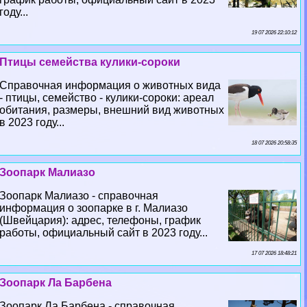
году...
19 07 2026 22:10:12
Птицы семейства кулики-сороки
Справочная информация о животных вида
- птицы, семейство - кулики-сороки: ареал
обитания, размеры, внешний вид животных
в 2023 году...
18 07 2026 20:58:35
Зоопарк Малиазо
Зоопарк Малиазо - справочная
информация о зоопарке в г. Малиазо
(Швейцария): адрес, телефоны, график
работы, официальный сайт в 2023 году...
17 07 2026 18:48:21
Зоопарк Ла Барбена
Зоопарк Ла Барбена - справочная