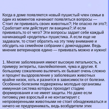
Когда в доме появляется новый пушистый члeн семьи в
один из моментов начинают появляться вопросы —
Стоит ли прививать своих животных?; Не опасно ли это?;
Сработает или действует ли вакцина?; И если
прививать,то от чего? Эти вопросы задает себе каждый
начинающий «родитель» пушистика. А если еще не
задавали, то стоит обратить на эту тему внимание и
обсудить на семейном собрании с домочадцами. Ведь
мнение ветеринаров едино — прививать можно и нужно!
1. Многие заболевания имеют высокую летальность, к
примеру энтериты, панлейкопения, чума и другие. К
большому сожалению вылечить их бывает очень сложно
и процент выздоровление у заболевших животных
крайне низок, хоть и разнится в зависимости от болезни.
Особенно болезням подвержены молодые организмы
иммунная система которых проходит стадию
формирования и не имеет защиты. Но даже если
питомец уже взрослый и не контактирует с
непроверенными животными не стоит обнадеживаться и
ничего не предпринимать, ведь возбудители этих