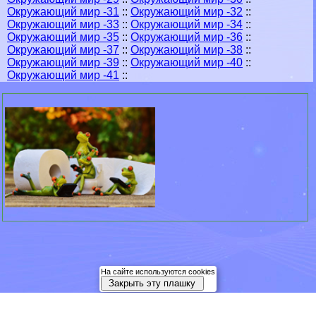
Окружающий мир -31
::
Окружающий мир -32
::
Окружающий мир -33
::
Окружающий мир -34
::
Окружающий мир -35
::
Окружающий мир -36
::
Окружающий мир -37
::
Окружающий мир -38
::
Окружающий мир -39
::
Окружающий мир -40
::
Окружающий мир -41
::
На сайте используются cookies
Закрыть эту плашку