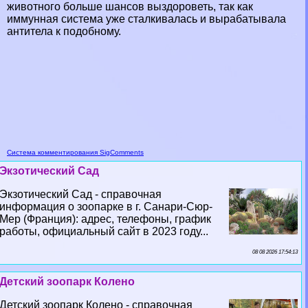
животного больше шансов выздороветь, так как
иммунная система уже сталкивалась и выpaбатывала
антитела к подобному.
Система комментирования SigComments
Экзотический Сад
Экзотический Сад - справочная
информация о зоопарке в г. Санари-Сюр-
Мер (Франция): адрес, телефоны, график
работы, официальный сайт в 2023 году...
08 08 2026 17:54:13
Детский зоопарк Колено
Детский зоопарк Колено - справочная