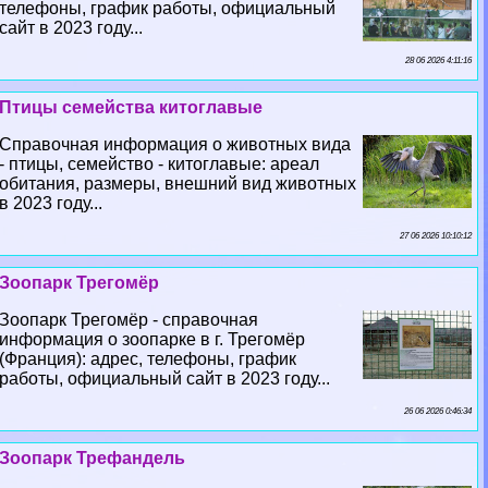
телефоны, график работы, официальный
сайт в 2023 году...
28 06 2026 4:11:16
Птицы семейства китоглавые
Справочная информация о животных вида
- птицы, семейство - китоглавые: ареал
обитания, размеры, внешний вид животных
в 2023 году...
27 06 2026 10:10:12
Зоопарк Трегомёр
Зоопарк Трегомёр - справочная
информация о зоопарке в г. Трегомёр
(Франция): адрес, телефоны, график
работы, официальный сайт в 2023 году...
26 06 2026 0:46:34
Зоопарк Трефандель