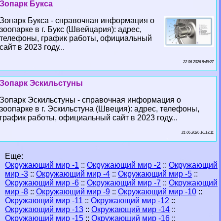
Зопарк Букса
Зопарк Букса - справочная информация о
зоопарке в г. Букс (Швейцария): адрес,
телефоны, график работы, официальный
сайт в 2023 году...
22 06 2026 8:49:27
Зопарк Эскильстуны
Зопарк Эскильстуны - справочная информация о
зоопарке в г. Эскильстуна (Швеция): адрес, телефоны,
график работы, официальный сайт в 2023 году...
21 06 2026 16:13:11
Еще:
Окружающий мир -1
::
Окружающий мир -2
::
Окружающий
мир -3
::
Окружающий мир -4
::
Окружающий мир -5
::
Окружающий мир -6
::
Окружающий мир -7
::
Окружающий
мир -8
::
Окружающий мир -9
::
Окружающий мир -10
::
Окружающий мир -11
::
Окружающий мир -12
::
Окружающий мир -13
::
Окружающий мир -14
::
Окружающий мир -15
::
Окружающий мир -16
::