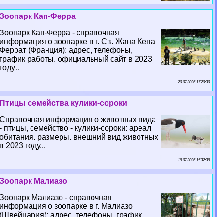
Зоопарк Кап-Ферра
Зоопарк Кап-Ферра - справочная
информация о зоопарке в г. Св. Жана Кепа
Феррат (Франция): адрес, телефоны,
график работы, официальный сайт в 2023
году...
20 07 2026 17:20:30
Птицы семейства кулики-сороки
Справочная информация о животных вида
- птицы, семейство - кулики-сороки: ареал
обитания, размеры, внешний вид животных
в 2023 году...
19 07 2026 15:32:39
Зоопарк Малиазо
Зоопарк Малиазо - справочная
информация о зоопарке в г. Малиазо
(Швейцария): адрес, телефоны, график