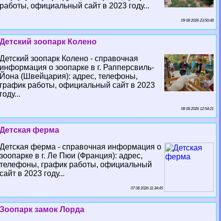
работы, официальный сайт в 2023 году...
09 08 2026 23:50:48
Детский зоопарк Колено
Детский зоопарк Колено - справочная
информация о зоопарке в г. Рапперсвиль-
Йона (Швейцария): адрес, телефоны,
график работы, официальный сайт в 2023
году...
08 08 2026 12:54:21
Детская ферма
Детская ферма - справочная информация о
зоопарке в г. Ле Пюи (Франция): адрес,
телефоны, график работы, официальный
сайт в 2023 году...
07 08 2026 11:34:45
Зоопарк замок Лорда