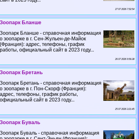
27 07 2026 7:52:54
Зоопарк Бланше
Зоопарк Бланше - справочная информация
о зоопарке в г. Сен-Жульен-де-Майок
(Франция): адрес, телефоны, график
работы, официальный сайт в 2023 году...
26 07 2026 9:56:38
Зоопарк Бретань
Зоопарк Бретань - справочная информация
о зоопарке в г. Пон-Скорф (Франция):
адрес, телефоны, график работы,
официальный сайт в 2023 году...
25 07 2026 3:21:45
Зоопарк Буваль
Зоопарк Буваль - справочная информация
о зоопарке в г. Сент-Эньян (Франция):