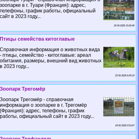
зоопарке в г. Туари (Франция): адрес,
телефоны, график работы, официальный
сайт в 2023 году...
26 06 2026 15:26:49
Птицы семейства китоглавые
Справочная информация о животных вида
- птицы, семейство - китоглавые: ареал
обитания, размеры, внешний вид животных
в 2023 году...
25 06 2026 6:45:19
Зоопарк Трегомёр
Зоопарк Трегомёр - справочная
информация о зоопарке в г. Трегомёр
(Франция): адрес, телефоны, график
работы, официальный сайт в 2023 году...
24 06 2026 0:53:47
Зоопарк Трефандель