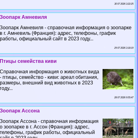
30 07 2026 3:22:25
Зоопарк Амневиля
Зоопарк Амневиля - справочная информация о зоопарке
в г. Амневиль (Франция): адрес, телефоны, график
работы, официальный сайт в 2023 году...
29 07 2026 3:18:19
Птицы семейства киви
Справочная информация о животных вида
- птицы, семейство - киви: ареал обитания,
размеры, внешний вид животных в 2023
году...
28 07 2026 9:55:47
Зоопарк Ассона
Зоопарк Ассона - справочная информация
о зоопарке в г. Ассон (Франция): адрес,
телефоны, график работы, официальный
сайт в 2023 году...