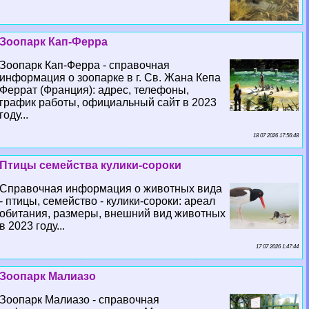
Зоопарк Кап-Ферра
Зоопарк Кап-Ферра - справочная
информация о зоопарке в г. Св. Жана Кепа
Феррат (Франция): адрес, телефоны,
график работы, официальный сайт в 2023
году...
18 07 2026 17:56:48
Птицы семейства кулики-сороки
Справочная информация о животных вида
- птицы, семейство - кулики-сороки: ареал
обитания, размеры, внешний вид животных
в 2023 году...
17 07 2026 1:47:44
Зоопарк Малиазо
Зоопарк Малиазо - справочная