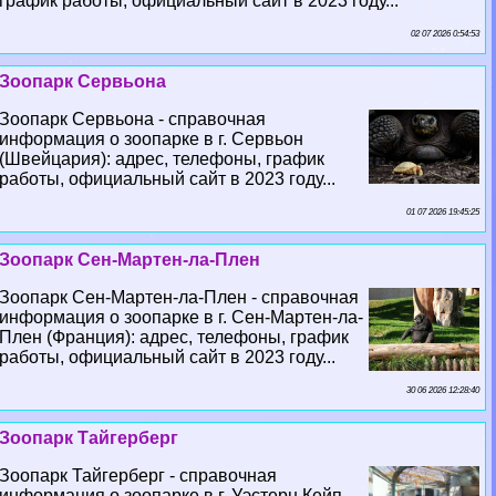
график работы, официальный сайт в 2023 году...
02 07 2026 0:54:53
Зоопарк Сервьона
Зоопарк Сервьона - справочная
информация о зоопарке в г. Сервьон
(Швейцария): адрес, телефоны, график
работы, официальный сайт в 2023 году...
01 07 2026 19:45:25
Зоопарк Сен-Мартен-ла-Плен
Зоопарк Сен-Мартен-ла-Плен - справочная
информация о зоопарке в г. Сен-Мартен-ла-
Плен (Франция): адрес, телефоны, график
работы, официальный сайт в 2023 году...
30 06 2026 12:28:40
Зоопарк Тайгерберг
Зоопарк Тайгерберг - справочная
информация о зоопарке в г. Уэстерн Кейп