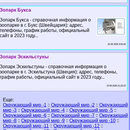
Зопарк Букса
Зопарк Букса - справочная информация о
зоопарке в г. Букс (Швейцария): адрес,
телефоны, график работы, официальный
сайт в 2023 году...
20 06 2026 9:50:30
Зопарк Эскильстуны
Зопарк Эскильстуны - справочная информация о
зоопарке в г. Эскильстуна (Швеция): адрес, телефоны,
график работы, официальный сайт в 2023 году...
19 06 2026 21:22:23
Еще:
Окружающий мир -1
::
Окружающий мир -2
::
Окружающий
мир -3
::
Окружающий мир -4
::
Окружающий мир -5
::
Окружающий мир -6
::
Окружающий мир -7
::
Окружающий
мир -8
::
Окружающий мир -9
::
Окружающий мир -10
::
Окружающий мир -11
::
Окружающий мир -12
::