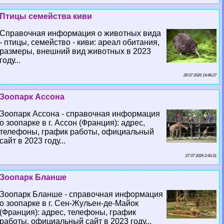
Птицы семейства киви
Справочная информация о животных вида
- птицы, семейство - киви: ареал обитания,
размеры, внешний вид животных в 2023
году...
28 07 2026 14:46:27
Зоопарк Ассона
Зоопарк Ассона - справочная информация
о зоопарке в г. Ассон (Франция): адрес,
телефоны, график работы, официальный
сайт в 2023 году...
27 07 2026 2:43:31
Зоопарк Бланше
Зоопарк Бланше - справочная информация
о зоопарке в г. Сен-Жульен-де-Майок
(Франция): адрес, телефоны, график
работы, официальный сайт в 2023 году...