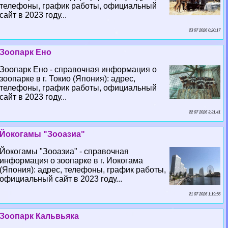
телефоны, график работы, официальный
сайт в 2023 году...
23 07 2026 0:20:17
Зоопарк Ено
Зоопарк Ено - справочная информация о
зоопарке в г. Токио (Япония): адрес,
телефоны, график работы, официальный
сайт в 2023 году...
22 07 2026 3:31:41
Йокогамы "Зооазиа"
Йокогамы "Зооазиа" - справочная
информация о зоопарке в г. Иокогама
(Япония): адрес, телефоны, график работы,
официальный сайт в 2023 году...
21 07 2026 1:19:56
Зоопарк Кальвьяка