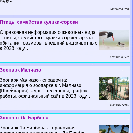
году...
18 07 2026 6:17:50
Птицы семейства кулики-сороки
Справочная информация о животных вида
- птицы, семейство - кулики-сороки: ареал
обитания, размеры, внешний вид животных
в 2023 году...
17 07 2026 0:15:37
Зоопарк Малиазо
Зоопарк Малиазо - справочная
информация о зоопарке в г. Малиазо
(Швейцария): адрес, телефоны, график
работы, официальный сайт в 2023 году...
16 07 2026 7:24:56
Зоопарк Ла Барбена
Зоопарк Ла Барбена - справочная