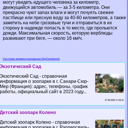
могут увидеть идущего человека за километр,
движущийся автомобиль — за 3-5 километра. Они
прекрасно чуют запах влаги и могут почуять свежее
пастбище или пресную воду за 40-60 километров, а также
заметить на небе грозовые тучи и отправиться в их
сторону в надежде попасть в то место, где прольются
дожди. Максимальная скорость, которую верблюды
развивают при беге, — около 16 км/ч.
Система комментирования SigComments
Экзотический Сад
Экзотический Сад - справочная
информация о зоопарке в г. Санари-Сюр-
Мер (Франция): адрес, телефоны, график
работы, официальный сайт в 2023 году...
07 08 2026 17:44:31
Детский зоопарк Колено
Детский зоопарк Колено - справочная
информация о зоопарке в г. Рапперсвиль-