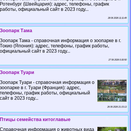
Ротенбург (Швейцария): адрес, телефоны, график
работы, официальный сайт в 2023 году...
28 06 2026 11:11:49
Зоопарк Тама
Зоопарк Тама - справочная информация о зоопарке в г.
Токио (Япония): адрес, телефоны, график работы,
официальный сайт в 2023 году...
27 06 2026 0:30:50
Зоопарк Туари
Зоопарк Туари - справочная информация о
зоопарке в г. Туари (Франция): адрес,
телефоны, график работы, официальный
сайт в 2023 году...
26 06 2026 21:15:13
Птицы семейства китоглавые
Справочная информация о животных вида