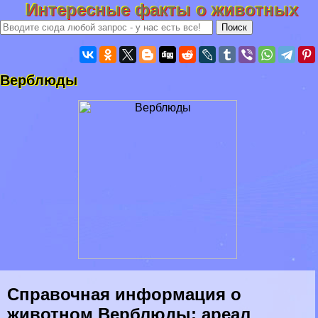
Интересные факты о животных
Верблюды
Справочная информация о
животном Верблюды: ареал