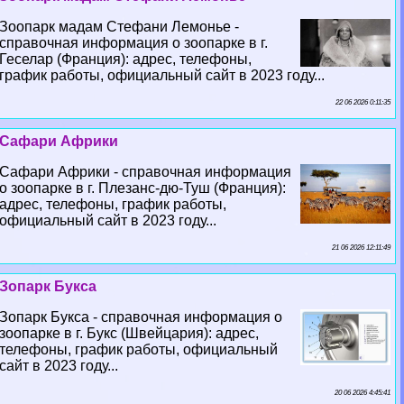
Зоопарк мадам Стефани Лемонье -
справочная информация о зоопарке в г.
Геселар (Франция): адрес, телефоны,
график работы, официальный сайт в 2023 году...
22 06 2026 0:11:35
Сафари Африки
Сафари Африки - справочная информация
о зоопарке в г. Плезанс-дю-Туш (Франция):
адрес, телефоны, график работы,
официальный сайт в 2023 году...
21 06 2026 12:11:49
Зопарк Букса
Зопарк Букса - справочная информация о
зоопарке в г. Букс (Швейцария): адрес,
телефоны, график работы, официальный
сайт в 2023 году...
20 06 2026 4:45:41