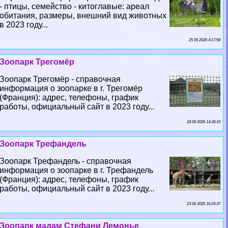
- птицы, семейство - китоглавые: ареал
обитания, размеры, внешний вид животных
в 2023 году...
25 06 2026 4:17:58
Зоопарк Трегомёр
Зоопарк Трегомёр - справочная
информация о зоопарке в г. Трегомёр
(Франция): адрес, телефоны, график
работы, официальный сайт в 2023 году...
24 06 2026 14:39:16
Зоопарк Трефандель
Зоопарк Трефандель - справочная
информация о зоопарке в г. Трефандель
(Франция): адрес, телефоны, график
работы, официальный сайт в 2023 году...
23 06 2026 16:29:37
Зоопарк мадам Стефани Лемонье