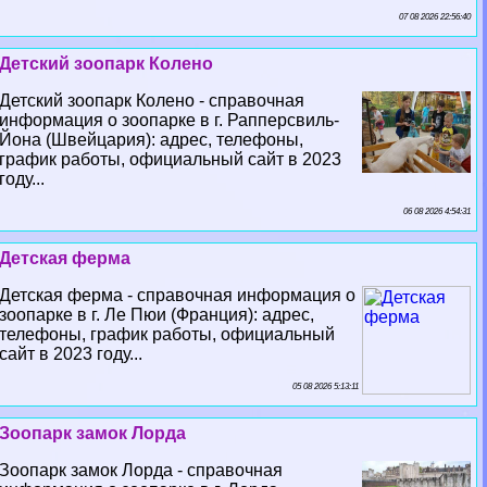
07 08 2026 22:56:40
Детский зоопарк Колено
Детский зоопарк Колено - справочная
информация о зоопарке в г. Рапперсвиль-
Йона (Швейцария): адрес, телефоны,
график работы, официальный сайт в 2023
году...
06 08 2026 4:54:31
Детская ферма
Детская ферма - справочная информация о
зоопарке в г. Ле Пюи (Франция): адрес,
телефоны, график работы, официальный
сайт в 2023 году...
05 08 2026 5:13:11
Зоопарк замок Лорда
Зоопарк замок Лорда - справочная