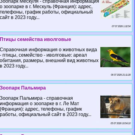
Зоопарк Мескуля - справочная информация
о зоопарке в г. Мескуль (Франция): адрес,
телефоны, график работы, официальный
сайт в 2023 году...
07 07 2026 1:32:54
Птицы семейства иволговые
Справочная информация о животных вида
- птицы, семейство - иволговые: ареал
обитания, размеры, внешний вид животных
в 2023 году...
06 07 2026 21:11:28
Зоопарк Пальмира
Зоопарк Пальмира - справочная
информация о зоопарке в г. Ле Мат
(Франция): адрес, телефоны, график
работы, официальный сайт в 2023 году...
05 07 2026 10:54:10