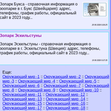
Зопарк Букса - справочная информация о
зоопарке в г. Букс (Швейцария): адрес,
телефоны, график работы, официальный
сайт в 2023 году...
20 06 2026 0:26:25
Зопарк Эскильстуны
Зопарк Эскильстуны - справочная информация о
зоопарке в г. Эскильстуна (Швеция): адрес, телефоны,
график работы, официальный сайт в 2023 году...
19 06 2026 9:37:35
Еще:
Окружающий мир -1
::
Окружающий мир -2
::
Окружающий
мир -3
::
Окружающий мир -4
::
Окружающий мир -5
::
Окружающий мир -6
::
Окружающий мир -7
::
Окружающий
мир -8
::
Окружающий мир -9
::
Окружающий мир -10
::
Окружающий мир -11
::
Окружающий мир -12
::
Окружающий мир -13
::
Окружающий мир -14
::
Окружающий мир -15
::
Окружающий мир -16
::
Окружающий мир -17
::
Окружающий мир -18
::