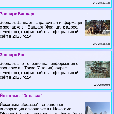
24 07 2026 13:55:59
Зоопарк Вандарг
Зоопарк Вандарг - справочная информация
о зоопарке в г. Вандарг (Франция): адрес,
телефоны, график работы, официальный
сайт в 2023 году...
23 07 2026 10:25:26
Зоопарк Ено
Зоопарк Ено - справочная информация о
зоопарке в г. Токио (Япония): адрес,
телефоны, график работы, официальный
сайт в 2023 году...
22 07 2026 0:23:46
Йокогамы "Зооазиа"
Йокогамы "Зооазиа" - справочная
информация о зоопарке в г. Иокогама
(Япония): адрес, телефоны, график работы,