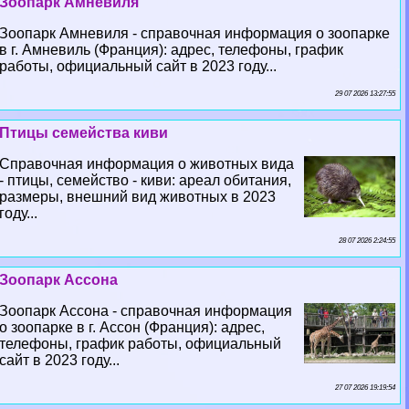
Зоопарк Амневиля
Зоопарк Амневиля - справочная информация о зоопарке
в г. Амневиль (Франция): адрес, телефоны, график
работы, официальный сайт в 2023 году...
29 07 2026 13:27:55
Птицы семейства киви
Справочная информация о животных вида
- птицы, семейство - киви: ареал обитания,
размеры, внешний вид животных в 2023
году...
28 07 2026 2:24:55
Зоопарк Ассона
Зоопарк Ассона - справочная информация
о зоопарке в г. Ассон (Франция): адрес,
телефоны, график работы, официальный
сайт в 2023 году...
27 07 2026 19:19:54