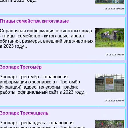
сайт в 2023 году...
26 06 2026 21:34:25
Птицы семейства китоглавые
Справочная информация о животных вида
- птицы, семейство - китоглавые: ареал
обитания, размеры, внешний вид животных
в 2023 году...
25 06 2026 4:54:34
Зоопарк Трегомёр
Зоопарк Трегомёр - справочная
информация о зоопарке в г. Трегомёр
(Франция): адрес, телефоны, график
работы, официальный сайт в 2023 году...
24 06 2026 12:35:49
Зоопарк Трефандель
Зоопарк Трефандель - справочная
информация о зоопарке в г. Трефандель