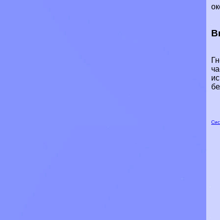
ок
В
Гн
ча
ис
бе
Сис