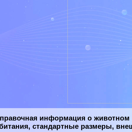
правочная информация о животном 
битания, стандартные размеры, вне