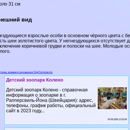
оло 31 см
нешний вид
ездующиеся взрослые особи в основном чёрного цвета с б
сть шеи золотистого цвета. У негнездующихся отсутствует д
ключение коричневой грудки и полоски на шее. Молодые о
лого.
тема комментирования SigComments
Детский зоопарк Колено
Детский зоопарк Колено - справочная
информация о зоопарке в г.
Рапперсвиль-Йона (Швейцария): адрес,
телефоны, график работы, официальный
сайт в 2023 году...
06 08 2026 12:53:36