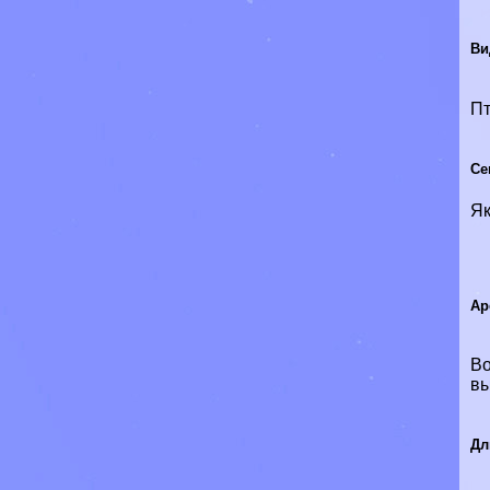
Ви
П
Се
Я
Ар
Во
в
Дл