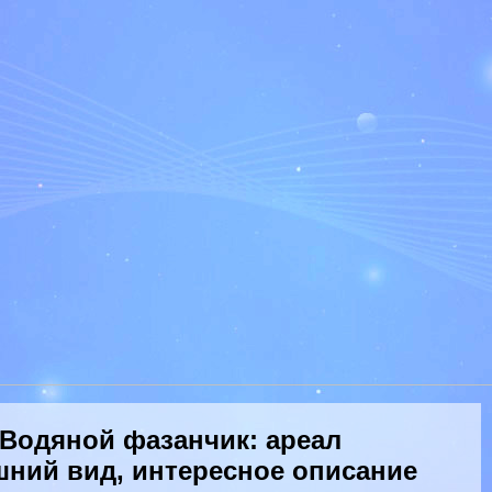
Водяной фазанчик: ареал
шний вид, интересное описание