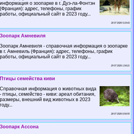
информация о зоопарке в г. Дуэ-ла-Фонтэн
(Франция): адрес, телефоны, график
работы, официальный сайт в 2023 году...
30 07 2026 5:19:43
Зоопарк Амневиля
Зоопарк Амневиля - справочная информация о зоопарке
в г. Амневиль (Франция): адрес, телефоны, график
работы, официальный сайт в 2023 году...
29 07 2026 1:54:21
Птицы семейства киви
Справочная информация о животных вида
- птицы, семейство - киви: ареал обитания,
размеры, внешний вид животных в 2023
году...
28 07 2026 0:54:55
Зоопарк Ассона