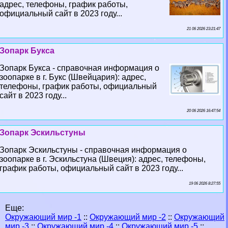
адрес, телефоны, график работы,
официальный сайт в 2023 году...
21 06 2026 23:21:47
Зопарк Букса
Зопарк Букса - справочная информация о
зоопарке в г. Букс (Швейцария): адрес,
телефоны, график работы, официальный
сайт в 2023 году...
20 06 2026 16:47:54
Зопарк Эскильстуны
Зопарк Эскильстуны - справочная информация о
зоопарке в г. Эскильстуна (Швеция): адрес, телефоны,
график работы, официальный сайт в 2023 году...
19 06 2026 8:27:55
Еще:
Окружающий мир -1
::
Окружающий мир -2
::
Окружающий
мир -3
::
Окружающий мир -4
::
Окружающий мир -5
::