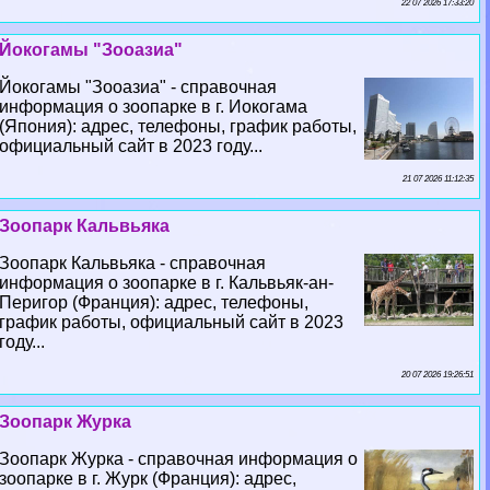
22 07 2026 17:33:20
Йокогамы "Зооазиа"
Йокогамы "Зооазиа" - справочная
информация о зоопарке в г. Иокогама
(Япония): адрес, телефоны, график работы,
официальный сайт в 2023 году...
21 07 2026 11:12:35
Зоопарк Кальвьяка
Зоопарк Кальвьяка - справочная
информация о зоопарке в г. Кальвьяк-ан-
Перигор (Франция): адрес, телефоны,
график работы, официальный сайт в 2023
году...
20 07 2026 19:26:51
Зоопарк Журка
Зоопарк Журка - справочная информация о
зоопарке в г. Журк (Франция): адрес,