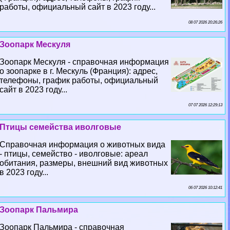
работы, официальный сайт в 2023 году...
08 07 2026 20:26:26
Зоопарк Мескуля
Зоопарк Мескуля - справочная информация
о зоопарке в г. Мескуль (Франция): адрес,
телефоны, график работы, официальный
сайт в 2023 году...
07 07 2026 12:29:13
Птицы семейства иволговые
Справочная информация о животных вида
- птицы, семейство - иволговые: ареал
обитания, размеры, внешний вид животных
в 2023 году...
06 07 2026 10:12:41
Зоопарк Пальмира
Зоопарк Пальмира - справочная