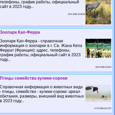
телефоны, график работы, официальный
сайт в 2023 году...
19 07 2026 16:50:38
Зоопарк Кап-Ферра
Зоопарк Кап-Ферра - справочная
информация о зоопарке в г. Св. Жана Кепа
Феррат (Франция): адрес, телефоны,
график работы, официальный сайт в 2023
году...
18 07 2026 0:19:10
Птицы семейства кулики-сороки
Справочная информация о животных вида
- птицы, семейство - кулики-сороки: ареал
обитания, размеры, внешний вид животных
в 2023 году...
17 07 2026 23:17:47