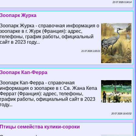
22 07 2026 0:34:14
Зоопарк Журка
Зоопарк Журка - справочная информация о
зоопарке в г. Журк (Франция): адрес,
телефоны, график работы, официальный
сайт в 2023 году...
21 07 2026 3:20:21
Зоопарк Кап-Ферра
Зоопарк Кап-Ферра - справочная
информация о зоопарке в г. Св. Жана Кепа
Феррат (Франция): адрес, телефоны,
график работы, официальный сайт в 2023
году...
20 07 2026 16:43:52
Птицы семейства кулики-сороки