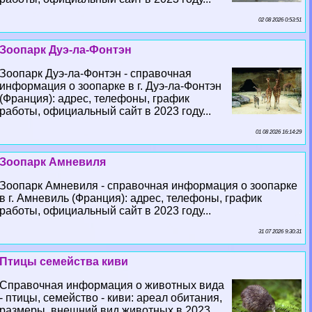
02 08 2026 0:53:51
Зоопарк Дуэ-ла-Фонтэн
Зоопарк Дуэ-ла-Фонтэн - справочная
информация о зоопарке в г. Дуэ-ла-Фонтэн
(Франция): адрес, телефоны, график
работы, официальный сайт в 2023 году...
01 08 2026 16:14:29
Зоопарк Амневиля
Зоопарк Амневиля - справочная информация о зоопарке
в г. Амневиль (Франция): адрес, телефоны, график
работы, официальный сайт в 2023 году...
31 07 2026 9:30:31
Птицы семейства киви
Справочная информация о животных вида
- птицы, семейство - киви: ареал обитания,
размеры, внешний вид животных в 2023