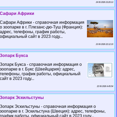
24 06 2026 23:20:13
Сафари Африки
Сафари Африки - справочная информация
о зоопарке в г. Плезанс-дю-Туш (Франция):
адрес, телефоны, график работы,
официальный сайт в 2023 году...
23 06 2026 22:12:19
Зопарк Букса
Зопарк Букса - справочная информация о
зоопарке в г. Букс (Швейцария): адрес,
телефоны, график работы, официальный
сайт в 2023 году...
22 06 2026 4:45:54
Зопарк Эскильстуны
Зопарк Эскильстуны - справочная информация о
зоопарке в г. Эскильстуна (Швеция): адрес, телефоны,
график работы, официальный сайт в 2023 году...