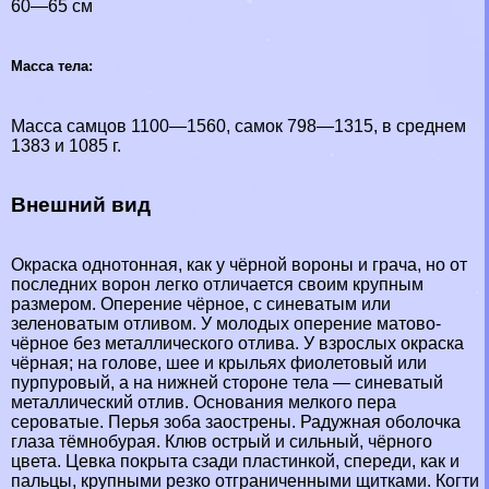
60—65 см
Масса тела:
Масса самцов 1100—1560, самок 798—1315, в среднем
1383 и 1085 г.
Внешний вид
Окраска однотонная, как у чёрной вороны и грача, но от
последних ворон легко отличается своим крупным
размером. Оперение чёрное, с синеватым или
зеленоватым отливом. У молодых оперение матово-
чёрное без металлического отлива. У взрослых окраска
чёрная; на голове, шее и крыльях фиолетовый или
пурпуровый, а на нижней стороне тела — синеватый
металлический отлив. Основания мелкого пера
сероватые. Перья зоба заострены. Радужная оболочка
глаза тёмнобурая. Клюв острый и сильный, чёрного
цвета. Цевка покрыта сзади пластинкой, спереди, как и
пальцы, крупными резко отграниченными щитками. Когти