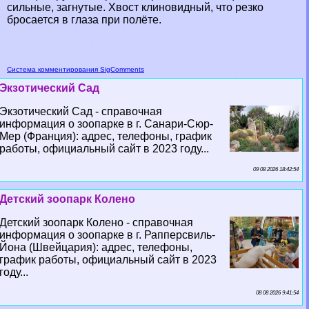
сильные, загнутые. Хвост клиновидный, что резко
бросается в глаза при полёте.
Система комментирования SigComments
Экзотический Сад
Экзотический Сад - справочная
информация о зоопарке в г. Санари-Сюр-
Мер (Франция): адрес, телефоны, график
работы, официальный сайт в 2023 году...
09 08 2026 18:42:54
Детский зоопарк Колено
Детский зоопарк Колено - справочная
информация о зоопарке в г. Рапперсвиль-
Йона (Швейцария): адрес, телефоны,
график работы, официальный сайт в 2023
году...
08 08 2026 9:41:54