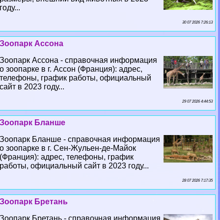
году...
30 07 2026 7:26:13
Зоопарк Ассона
Зоопарк Ассона - справочная информация
о зоопарке в г. Ассон (Франция): адрес,
телефоны, график работы, официальный
сайт в 2023 году...
29 07 2026 4:44:53
Зоопарк Бланше
Зоопарк Бланше - справочная информация
о зоопарке в г. Сен-Жульен-де-Майок
(Франция): адрес, телефоны, график
работы, официальный сайт в 2023 году...
28 07 2026 7:17:35
Зоопарк Бретань
Зоопарк Бретань - справочная информация