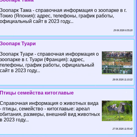
Зоопарк Тама - справочная информация о зоопарке в г.
Токио (Япония): адрес, телефоны, график работы,
официальный сайт в 2023 году...
29 06 2026 6:55:20
Зоопарк Туари
Зоопарк Туари - справочная информация о
зоопарке в г. Туари (Франция): адрес,
телефоны, график работы, официальный
сайт в 2023 году...
28 06 2026 11:10:22
Птицы семейства китоглавые
Справочная информация о животных вида
- птицы, семейство - китоглавые: ареал
обитания, размеры, внешний вид животных
в 2023 году...
27 06 2026 11:55:42