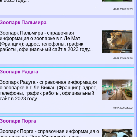
в 2023 году...
08 07 2026 9:36:35
Зоопарк Пальмира
Зоопарк Пальмира - справочная
информация о зоопарке в г. Ле Мат
(Франция): адрес, телефоны, график
работы, официальный сайт в 2023 году...
07 07 2026 9:58:39
Зоопарк Радуга
Зоопарк Радуга - справочная информация
о зоопарке в г. Ле Вижан (Франция): адрес,
телефоны, график работы, официальный
сайт в 2023 году...
06 07 2026 7:53:22
Зоопарк Порга
Зоопарк Порга - справочная информация о
зоопарке в г. Погр (Франция): адрес,