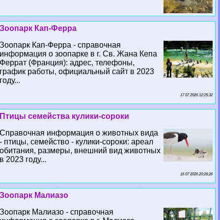
Зоопарк Кап-Ферра
Зоопарк Кап-Ферра - справочная
информация о зоопарке в г. Св. Жана Кепа
Феррат (Франция): адрес, телефоны,
график работы, официальный сайт в 2023
году...
17 07 2026 12:25:32
Птицы семейства кулики-сороки
Справочная информация о животных вида
- птицы, семейство - кулики-сороки: ареал
обитания, размеры, внешний вид животных
в 2023 году...
16 07 2026 20:26:26
Зоопарк Малиазо
Зоопарк Малиазо - справочная