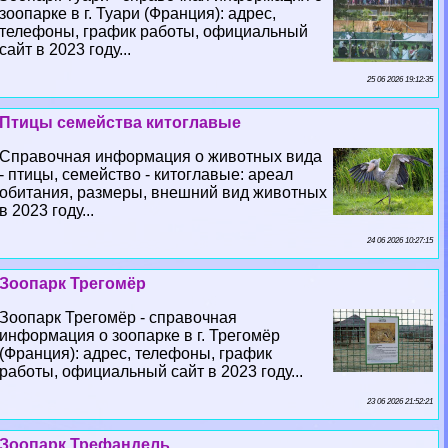
зоопарке в г. Туари (Франция): адрес,
телефоны, график работы, официальный
сайт в 2023 году...
25 06 2026 19:12:35
Птицы семейства китоглавые
Справочная информация о животных вида
- птицы, семейство - китоглавые: ареал
обитания, размеры, внешний вид животных
в 2023 году...
24 06 2026 10:27:15
Зоопарк Трегомёр
Зоопарк Трегомёр - справочная
информация о зоопарке в г. Трегомёр
(Франция): адрес, телефоны, график
работы, официальный сайт в 2023 году...
23 06 2026 21:52:21
Зоопарк Трефандель