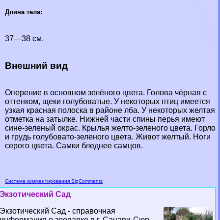
Длина тела:
37—38 см.
Внешний вид
Оперение в основном зелёного цвета. Голова чёрная с
оттенком, щеки гoлyбоватые. У некоторых птиц имеется
узкая красная полоска в районе лба. У некоторых желтая
отметка на затылке. Нижней части спины перья имеют
сине-зеленый окрас. Крылья желто-зеленого цвета. Горло
и гpyдь гoлyбовато-зеленого цвета. Живот желтый. Ноги
серого цвета. Самки бледнее самцов.
Система комментирования SigComments
Экзотический Сад
Экзотический Сад - справочная
информация о зоопарке в г. Санари-Сюр-