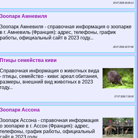
29 07 2026 20:45:13
Зоопарк Амневиля
Зоопарк Амневиля - справочная информация о зоопарке
в г. Амневиль (Франция): адрес, телефоны, график
работы, официальный сайт в 2023 году...
28 07 2026 22:57:46
Птицы семейства киви
Справочная информация о животных вида
- птицы, семейство - киви: ареал обитания,
размеры, внешний вид животных в 2023
году...
27 07 2026 7:39:30
Зоопарк Ассона
Зоопарк Ассона - справочная информация
о зоопарке в г. Ассон (Франция): адрес,
телефоны, график работы, официальный
сайт в 2023 году...