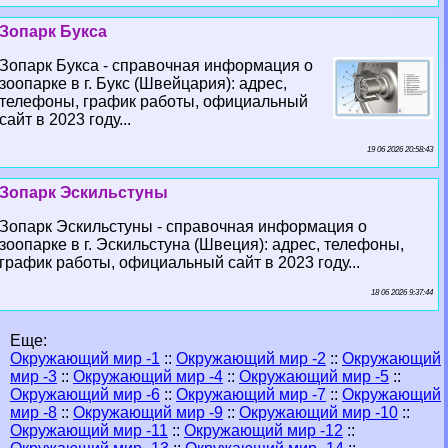
Зопарк Букса
Зопарк Букса - справочная информация о
зоопарке в г. Букс (Швейцария): адрес,
телефоны, график работы, официальный
сайт в 2023 году...
19 06 2026 20:58:43
Зопарк Эскильстуны
Зопарк Эскильстуны - справочная информация о
зоопарке в г. Эскильстуна (Швеция): адрес, телефоны,
график работы, официальный сайт в 2023 году...
18 06 2026 9:37:44
Еще:
Окружающий мир -1
::
Окружающий мир -2
::
Окружающий
мир -3
::
Окружающий мир -4
::
Окружающий мир -5
::
Окружающий мир -6
::
Окружающий мир -7
::
Окружающий
мир -8
::
Окружающий мир -9
::
Окружающий мир -10
::
Окружающий мир -11
::
Окружающий мир -12
::