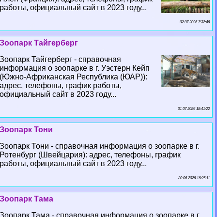
работы, официальный сайт в 2023 году...
02 07 2026 7:32:46
Зоопарк Тайгерберг
Зоопарк Тайгерберг - справочная
информация о зоопарке в г. Уэстерн Кейп
(Южно-Африканская Республика (ЮАР)):
адрес, телефоны, график работы,
официальный сайт в 2023 году...
01 07 2026 18:41:22
Зоопарк Тони
Зоопарк Тони - справочная информация о зоопарке в г.
Ротенбург (Швейцария): адрес, телефоны, график
работы, официальный сайт в 2023 году...
30 06 2026 16:25:11
Зоопарк Тама
Зоопарк Тама - справочная информация о зоопарке в г.