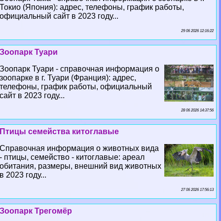
Токио (Япония): адрес, телефоны, график работы,
официальный сайт в 2023 году...
29 06 2026 12:16:22
Зоопарк Туари
Зоопарк Туари - справочная информация о
зоопарке в г. Туари (Франция): адрес,
телефоны, график работы, официальный
сайт в 2023 году...
28 06 2026 14:37:56
Птицы семейства китоглавые
Справочная информация о животных вида
- птицы, семейство - китоглавые: ареал
обитания, размеры, внешний вид животных
в 2023 году...
27 06 2026 17:56:13
Зоопарк Трегомёр