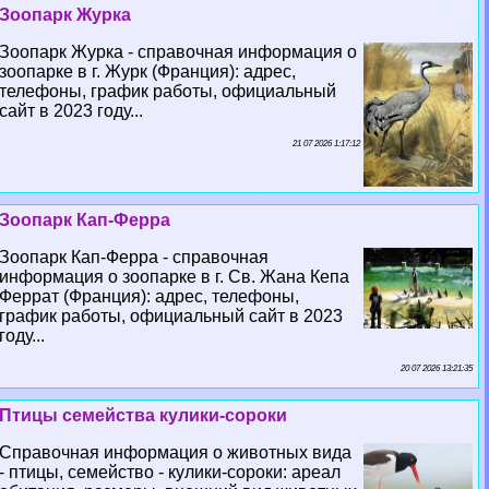
Зоопарк Журка
Зоопарк Журка - справочная информация о
зоопарке в г. Журк (Франция): адрес,
телефоны, график работы, официальный
сайт в 2023 году...
21 07 2026 1:17:12
Зоопарк Кап-Ферра
Зоопарк Кап-Ферра - справочная
информация о зоопарке в г. Св. Жана Кепа
Феррат (Франция): адрес, телефоны,
график работы, официальный сайт в 2023
году...
20 07 2026 13:21:35
Птицы семейства кулики-сороки
Справочная информация о животных вида
- птицы, семейство - кулики-сороки: ареал