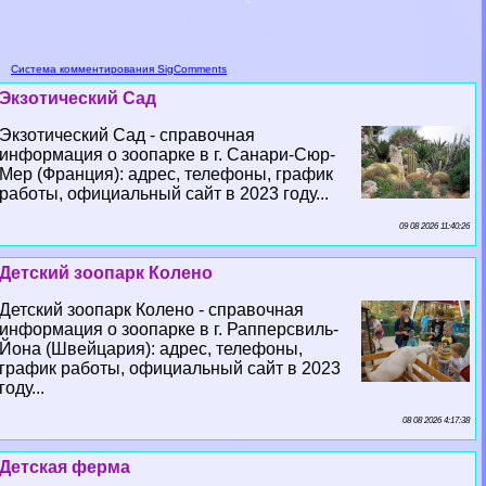
Система комментирования SigComments
Экзотический Сад
Экзотический Сад - справочная
информация о зоопарке в г. Санари-Сюр-
Мер (Франция): адрес, телефоны, график
работы, официальный сайт в 2023 году...
09 08 2026 11:40:26
Детский зоопарк Колено
Детский зоопарк Колено - справочная
информация о зоопарке в г. Рапперсвиль-
Йона (Швейцария): адрес, телефоны,
график работы, официальный сайт в 2023
году...
08 08 2026 4:17:38
Детская ферма