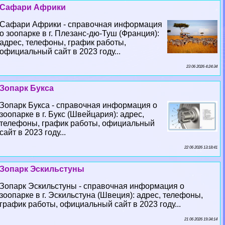
Сафари Африки
Сафари Африки - справочная информация
о зоопарке в г. Плезанс-дю-Туш (Франция):
адрес, телефоны, график работы,
официальный сайт в 2023 году...
23 06 2026 4:24:34
Зопарк Букса
Зопарк Букса - справочная информация о
зоопарке в г. Букс (Швейцария): адрес,
телефоны, график работы, официальный
сайт в 2023 году...
22 06 2026 13:18:41
Зопарк Эскильстуны
Зопарк Эскильстуны - справочная информация о
зоопарке в г. Эскильстуна (Швеция): адрес, телефоны,
график работы, официальный сайт в 2023 году...
21 06 2026 19:34:14