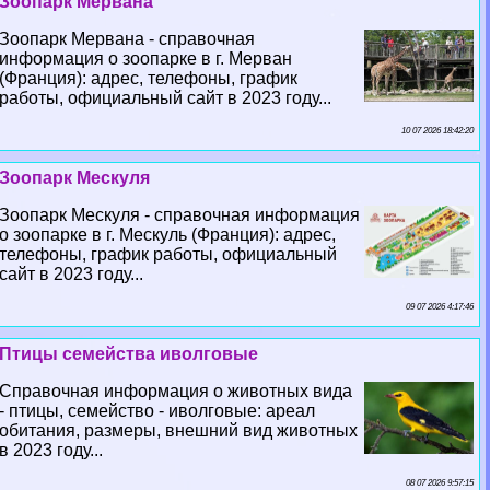
Зоопарк Мервана
Зоопарк Мервана - справочная
информация о зоопарке в г. Мерван
(Франция): адрес, телефоны, график
работы, официальный сайт в 2023 году...
10 07 2026 18:42:20
Зоопарк Мескуля
Зоопарк Мескуля - справочная информация
о зоопарке в г. Мескуль (Франция): адрес,
телефоны, график работы, официальный
сайт в 2023 году...
09 07 2026 4:17:46
Птицы семейства иволговые
Справочная информация о животных вида
- птицы, семейство - иволговые: ареал
обитания, размеры, внешний вид животных
в 2023 году...
08 07 2026 9:57:15