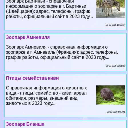
31 07 2026 10:52:17
Зоопарк Амневиля
Зоопарк Амневиля - справочная информация о
зоопарке в г. Амневиль (Франция): адрес, телефоны,
график работы, официальный сайт в 2023 году...
29 07 2026 21:21:32
Птицы семейства киви
Справочная информация о животных
вида - птицы, семейство - киви: ареал
обитания, размеры, внешний вид
животных в 2023 году...
28 07 2026 5:43:41
Зоопарк Бланше
Зоопарк Бланше - справочная
информация о зоопарке в г. Сен-Жульен-
де-Майок (Франция): адрес, телефоны,