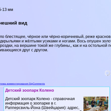
5-13 мм
нешний вид
ло блестящее, чёрное или чёрно-коричневый, реже красно
дкрыльями и жёлтыми усиками и ногами. Вось опушен золо
роздки, на вершине токой же глубины,, как и на остольной 
ивающиеся друг с другом.
тема комментирования SigComments
Детский зоопарк Колено
Детский зоопарк Колено - справочная
информация о зоопарке в г.
Рапперсвиль-Йона (Швейцария): адрес,
телефоны, график работы, официальный
сайт в 2023 году...
06 08 2026 21:46:57