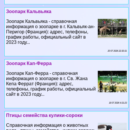
Зоопарк Кальвьяка - справочная
информация о зоопарке в г. Кальвьяк-ан-
Перигор (Франция): адрес, телефоны,
график работы, официальный сайт в
2023 году...
20 07 2026 22:30:31
Зоопарк Кап-Ферра
Зоопарк Кап-Ферра - справочная
информация о зоопарке в г. Св. Жана
Кепа Феррат (Франция): адрес,
телефоны, график работы, официальный
сайт в 2023 году...
18 07 2026 4:31:23
Птицы семейства кулики-сороки
Справочная информация о животных
вида - птицы, семейство - кулики-сороки:
ареал обитания, размеры, внешний вид
животных в 2023 году...