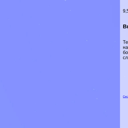
9,
В
Те
на
бо
сл
Сис