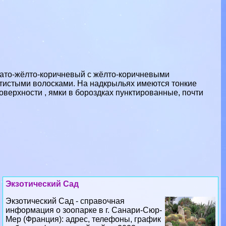
вато-жёлто-коричневый с жёлто-коричневыми
тистыми волосками. На надкрыльях имеются тонкие
поверхности , ямки в бороздках пунктированные, почти
Экзотический Сад
Экзотический Сад - справочная
информация о зоопарке в г. Санари-Сюр-
Мер (Франция): адрес, телефоны, график
работы, официальный сайт в 2023 году...
07 08 2026 23:36:23