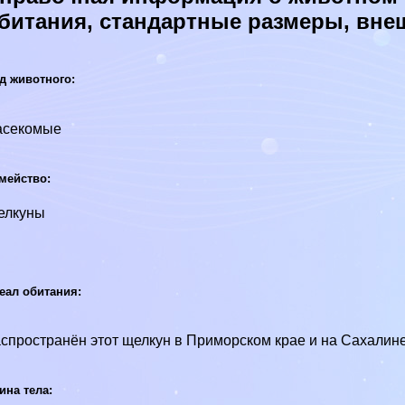
битания, стандартные размеры, вне
д животного:
асекомые
мейство:
елкуны
еал обитания:
спространён этот щелкун в Приморском крае и на Сахалин
ина тела: