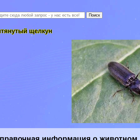
тянутый щелкун
правочная информация о животном 