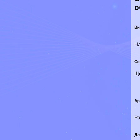
о
Ви
Н
Се
Щ
Ар
Ра
Дл