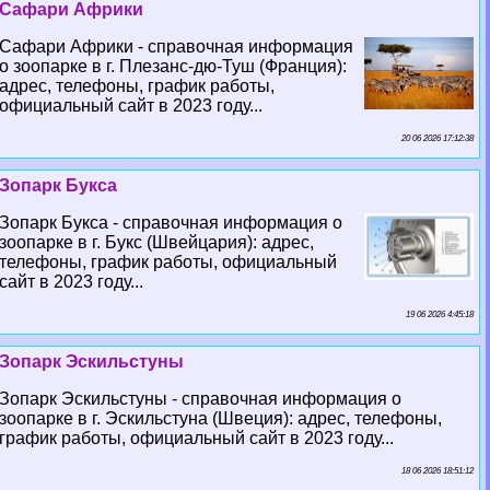
Сафари Африки
Сафари Африки - справочная информация
о зоопарке в г. Плезанс-дю-Туш (Франция):
адрес, телефоны, график работы,
официальный сайт в 2023 году...
20 06 2026 17:12:38
Зопарк Букса
Зопарк Букса - справочная информация о
зоопарке в г. Букс (Швейцария): адрес,
телефоны, график работы, официальный
сайт в 2023 году...
19 06 2026 4:45:18
Зопарк Эскильстуны
Зопарк Эскильстуны - справочная информация о
зоопарке в г. Эскильстуна (Швеция): адрес, телефоны,
график работы, официальный сайт в 2023 году...
18 06 2026 18:51:12