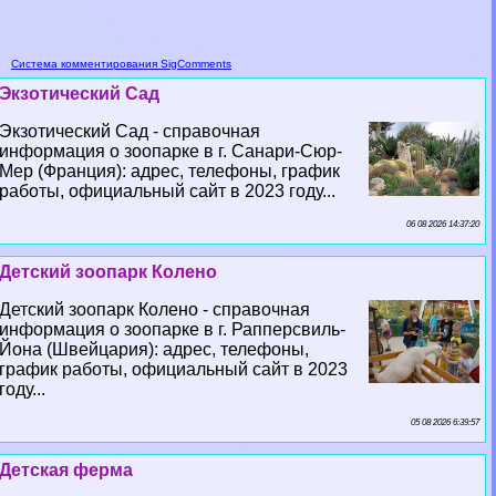
Система комментирования SigComments
Экзотический Сад
Экзотический Сад - справочная
информация о зоопарке в г. Санари-Сюр-
Мер (Франция): адрес, телефоны, график
работы, официальный сайт в 2023 году...
06 08 2026 14:37:20
Детский зоопарк Колено
Детский зоопарк Колено - справочная
информация о зоопарке в г. Рапперсвиль-
Йона (Швейцария): адрес, телефоны,
график работы, официальный сайт в 2023
году...
05 08 2026 6:39:57
Детская ферма