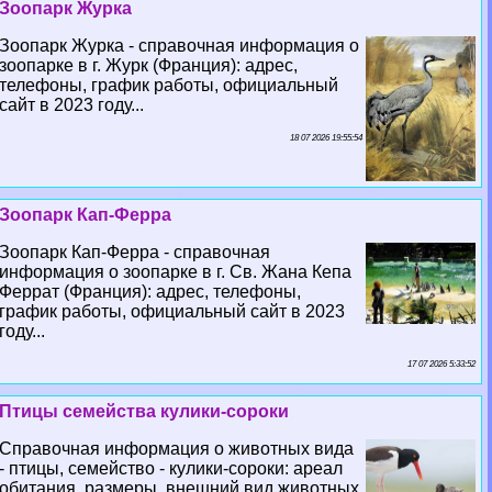
Зоопарк Журка
Зоопарк Журка - справочная информация о
зоопарке в г. Журк (Франция): адрес,
телефоны, график работы, официальный
сайт в 2023 году...
18 07 2026 19:55:54
Зоопарк Кап-Ферра
Зоопарк Кап-Ферра - справочная
информация о зоопарке в г. Св. Жана Кепа
Феррат (Франция): адрес, телефоны,
график работы, официальный сайт в 2023
году...
17 07 2026 5:33:52
Птицы семейства кулики-сороки
Справочная информация о животных вида
- птицы, семейство - кулики-сороки: ареал
обитания, размеры, внешний вид животных