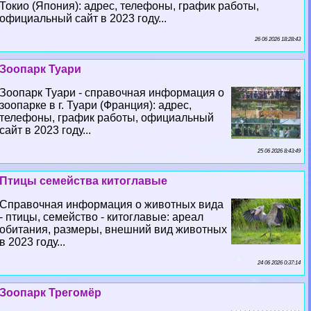
Токио (Япония): адрес, телефоны, график работы,
официальный сайт в 2023 году...
26 06 2026 18:28:43
Зоопарк Туари
Зоопарк Туари - справочная информация о
зоопарке в г. Туари (Франция): адрес,
телефоны, график работы, официальный
сайт в 2023 году...
25 06 2026 8:43:49
Птицы семейства китоглавые
Справочная информация о животных вида
- птицы, семейство - китоглавые: ареал
обитания, размеры, внешний вид животных
в 2023 году...
24 06 2026 0:37:14
Зоопарк Трегомёр