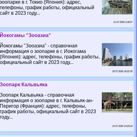
зоопарке в г. Токио (Япония): адрес,
телефоны, график работы, официальный
сайт в 2023 году...
21 07 2026 3:38:57
Йокогамы "Зооазиа"
Йокогамы "Зооазиа" - справочная
информация о зоопарке в г. Иокогама
(Япония): адрес, телефоны, график работы,
официальный сайт в 2023 году...
20 07 2026 18:22:35
Зоопарк Кальвьяка
Зоопарк Кальвьяка - справочная
информация о зоопарке в г. Кальвьяк-ан-
Перигор (Франция): адрес, телефоны,
график работы, официальный сайт в 2023
году...
19 07 2026 14:25:34