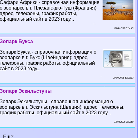
Сафари Африки - справочная информация
о зоопарке в г. Плезанс-дю-Туш (Франция):
адрес, телефоны, график работы,
официальный сайт в 2023 году...
20 06 2026 9:54:45
Зопарк Букса
Зопарк Букса - справочная информация о
зоопарке в г. Букс (Швейцария): адрес,
телефоны, график работы, официальный
сайт в 2023 году...
19 06 2026 17:30:13
Зопарк Эскильстуны
Зопарк Эскильстуны - справочная информация о
зоопарке в г. Эскильстуна (Швеция): адрес, телефоны,
график работы, официальный сайт в 2023 году...
18 06 2026 7:43:59
Еще: