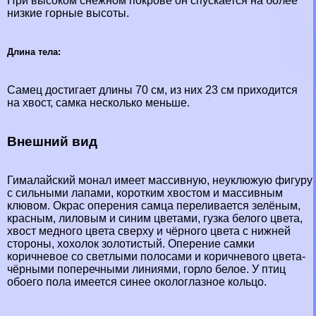
При высоком снежном покрове он спускается на более
низкие горные высоты.
Длина тела:
Самец достигает длины 70 см, из них 23 см приходится
на хвост, самка несколько меньше.
Внешний вид
Гималайский монал имеет массивную, неуклюжую фигуру
с сильными лапами, коротким хвостом и массивным
клювом. Окрас оперения самца переливается зелёным,
красным, лиловым и синим цветами, гузка белого цвета,
хвост медного цвета сверху и чёрного цвета с нижней
стороны, хохолок золотистый. Оперение самки
коричневое со светлыми полосами и коричневого цвета-
чёрными поперечными линиями, горло белое. У птиц
обоего пола имеется синее окологлазное кольцо.