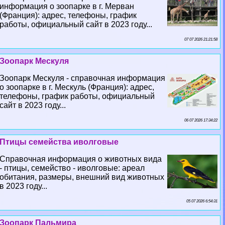
информация о зоопарке в г. Мерван
(Франция): адрес, телефоны, график
работы, официальный сайт в 2023 году...
07 07 2026 21:21:58
Зоопарк Мескуля
Зоопарк Мескуля - справочная информация
о зоопарке в г. Мескуль (Франция): адрес,
телефоны, график работы, официальный
сайт в 2023 году...
06 07 2026 17:34:22
Птицы семейства иволговые
Справочная информация о животных вида
- птицы, семейство - иволговые: ареал
обитания, размеры, внешний вид животных
в 2023 году...
05 07 2026 6:54:31
Зоопарк Пальмира