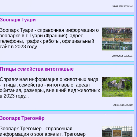
26 06 2026 17:16:44
Зоопарк Туари
Зоопарк Туари - справочная информация о
зоопарке в г. Туари (Франция): адрес,
телефоны, график работы, официальный
сайт в 2023 году...
25 06 2026 23:26:31
Птицы семейства китоглавые
Справочная информация о животных вида
- птицы, семейство - китоглавые: ареал
обитания, размеры, внешний вид животных
в 2023 году...
24 06 2026 3:53:20
Зоопарк Трегомёр
Зоопарк Трегомёр - справочная
информация о зоопарке в г. Трегомёр