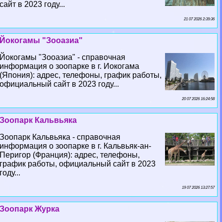
сайт в 2023 году...
21 07 2026 2:39:36
Йокогамы "Зооазиа"
Йокогамы "Зооазиа" - справочная
информация о зоопарке в г. Иокогама
(Япония): адрес, телефоны, график работы,
официальный сайт в 2023 году...
20 07 2026 16:24:58
Зоопарк Кальвьяка
Зоопарк Кальвьяка - справочная
информация о зоопарке в г. Кальвьяк-ан-
Перигор (Франция): адрес, телефоны,
график работы, официальный сайт в 2023
году...
19 07 2026 13:27:57
Зоопарк Журка