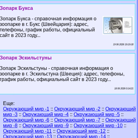
Зопарк Букса
Зопарк Букса - справочная информация о
зоопарке в г. Букс (Швейцария): адрес,
телефоны, график работы, официальный
сайт в 2023 году...
19 06 2026 19:19:30
Зопарк Эскильстуны
Зопарк Эскильстуны - справочная информация о
зоопарке в г. Эскильстуна (Швеция): адрес, телефоны,
график работы, официальный сайт в 2023 году...
18 06 2026 0:14:21
Еще:
Окружающий мир -1
::
Окружающий мир -2
::
Окружающий
мир -3
::
Окружающий мир -4
::
Окружающий мир -5
::
Окружающий мир -6
::
Окружающий мир -7
::
Окружающий
мир -8
::
Окружающий мир -9
::
Окружающий мир -10
::
Окружающий мир -11
::
Окружающий мир -12
::
Окружающий мир -13
::
Окружающий мир -14
::