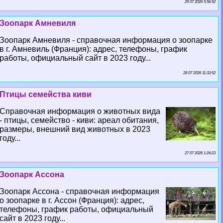
29 07 2026 5:56:52
Зоопарк Амневиля
Зоопарк Амневиля - справочная информация о зоопарке
в г. Амневиль (Франция): адрес, телефоны, график
работы, официальный сайт в 2023 году...
28 07 2026 11:33:52
Птицы семейства киви
Справочная информация о животных вида
- птицы, семейство - киви: ареал обитания,
размеры, внешний вид животных в 2023
году...
27 07 2026 1:24:23
Зоопарк Ассона
Зоопарк Ассона - справочная информация
о зоопарке в г. Ассон (Франция): адрес,
телефоны, график работы, официальный
сайт в 2023 году...