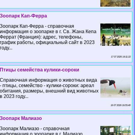
Зоопарк Кап-Ферра
Зоопарк Кап-Ферра - справочная
информация о зоопарке в г. Св. Жана Кепа
Феррат (Франция): адрес, телефоны,
график работы, официальный сайт в 2023
году...
17 07 2026 14:11:33
Птицы семейства кулики-сороки
Справочная информация о животных вида
- птицы, семейство - кулики-сороки: ареал
обитания, размеры, внешний вид животных
в 2023 году...
16 07 2026 16:55:40
Зоопарк Малиазо
Зоопарк Малиазо - справочная
информация о зоопарке в г. Малиазо