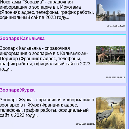
Йокогамы "Зооазиа" - справочная
информация о зоопарке в г. Иокогама
(Япония): адрес, телефоны, график работы,
официальный сайт в 2023 году...
20 07 2026 0:45:22
Зоопарк Кальвьяка
Зоопарк Кальвьяка - справочная
информация о зоопарке в г. Кальвьяк-ан-
Перигор (Франция): адрес, телефоны,
график работы, официальный сайт в 2023
году...
19 07 2026 17:33:13
Зоопарк Журка
Зоопарк Журка - справочная информация о
зоопарке в г. Журк (Франция): адрес,
телефоны, график работы, официальный
сайт в 2023 году...
18 07 2026 12:18:13