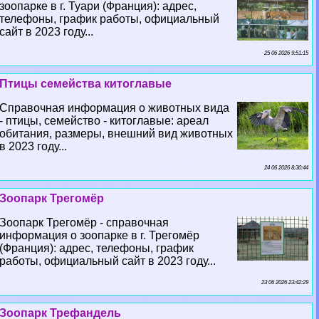
зоопарке в г. Туари (Франция): адрес,
телефоны, график работы, официальный
сайт в 2023 году...
25 06 2026 9:51:15
Птицы семейства китоглавые
Справочная информация о животных вида
- птицы, семейство - китоглавые: ареал
обитания, размеры, внешний вид животных
в 2023 году...
24 06 2026 8:30:44
Зоопарк Трегомёр
Зоопарк Трегомёр - справочная
информация о зоопарке в г. Трегомёр
(Франция): адрес, телефоны, график
работы, официальный сайт в 2023 году...
23 06 2026 23:42:29
Зоопарк Трефандель