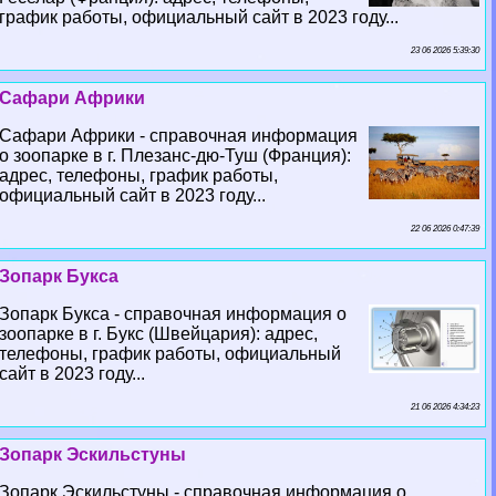
график работы, официальный сайт в 2023 году...
23 06 2026 5:39:30
Сафари Африки
Сафари Африки - справочная информация
о зоопарке в г. Плезанс-дю-Туш (Франция):
адрес, телефоны, график работы,
официальный сайт в 2023 году...
22 06 2026 0:47:39
Зопарк Букса
Зопарк Букса - справочная информация о
зоопарке в г. Букс (Швейцария): адрес,
телефоны, график работы, официальный
сайт в 2023 году...
21 06 2026 4:34:23
Зопарк Эскильстуны
Зопарк Эскильстуны - справочная информация о