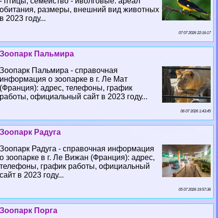
- птицы, семейство - иволговые: ареал
обитания, размеры, внешний вид животных
в 2023 году...
07 07 2026 22:16:17
Зоопарк Пальмира
Зоопарк Пальмира - справочная
информация о зоопарке в г. Ле Мат
(Франция): адрес, телефоны, график
работы, официальный сайт в 2023 году...
06 07 2026 1:43:45
Зоопарк Радуга
Зоопарк Радуга - справочная информация
о зоопарке в г. Ле Вижан (Франция): адрес,
телефоны, график работы, официальный
сайт в 2023 году...
05 07 2026 19:57:36
Зоопарк Порга