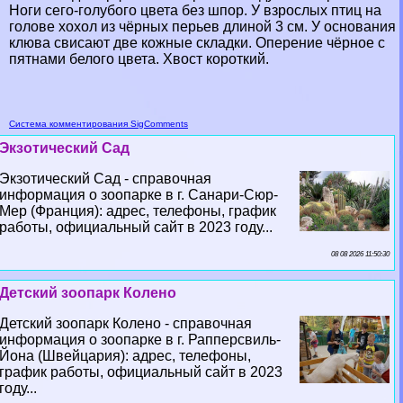
Ноги сего-гoлyбого цвета без шпор. У взрослых птиц на
голове хохол из чёрных перьев длиной 3 см. У основания
клюва свисают две кожные складки. Оперение чёрное с
пятнами белого цвета. Хвост короткий.
Система комментирования SigComments
Экзотический Сад
Экзотический Сад - справочная
информация о зоопарке в г. Санари-Сюр-
Мер (Франция): адрес, телефоны, график
работы, официальный сайт в 2023 году...
08 08 2026 11:50:30
Детский зоопарк Колено
Детский зоопарк Колено - справочная
информация о зоопарке в г. Рапперсвиль-
Йона (Швейцария): адрес, телефоны,
график работы, официальный сайт в 2023
году...