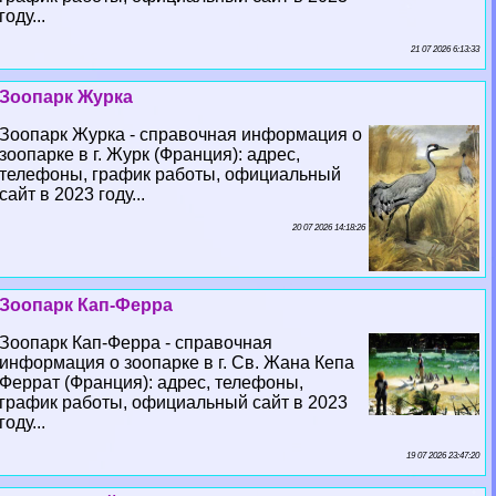
году...
21 07 2026 6:13:33
Зоопарк Журка
Зоопарк Журка - справочная информация о
зоопарке в г. Журк (Франция): адрес,
телефоны, график работы, официальный
сайт в 2023 году...
20 07 2026 14:18:26
Зоопарк Кап-Ферра
Зоопарк Кап-Ферра - справочная
информация о зоопарке в г. Св. Жана Кепа
Феррат (Франция): адрес, телефоны,
график работы, официальный сайт в 2023
году...
19 07 2026 23:47:20