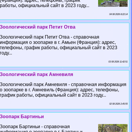
(Франция): адрес, телефоны, график
работы, официальный сайт в 2023 году...
04 08 2026 8:22:14
Зоологический парк Петит Отва
Зоологический парк Петит Отва - справочная
информация о зоопарке в г. Амьен (Франция): адрес,
телефоны, график работы, официальный сайт в 2023
году...
03 08 2026 11:42:51
Зоологический парк Амневиля
Зоологический парк Амневиля - справочная информация
о зоопарке в г. Амневиль (Франция): адрес, телефоны,
график работы, официальный сайт в 2023 году...
02 08 2026 2:45:55
Зоопарк Бартиньи
Зоопарк Бартиньи - справочная
информация о зоопарке в г. Бартиньи