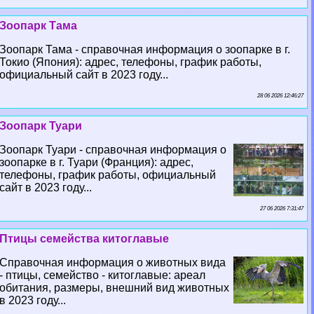
Зоопарк Тама
Зоопарк Тама - справочная информация о зоопарке в г.
Токио (Япония): адрес, телефоны, график работы,
официальный сайт в 2023 году...
28 06 2026 12:46:27
Зоопарк Туари
Зоопарк Туари - справочная информация о
зоопарке в г. Туари (Франция): адрес,
телефоны, график работы, официальный
сайт в 2023 году...
27 06 2026 7:31:47
Птицы семейства китоглавые
Справочная информация о животных вида
- птицы, семейство - китоглавые: ареал
обитания, размеры, внешний вид животных
в 2023 году...