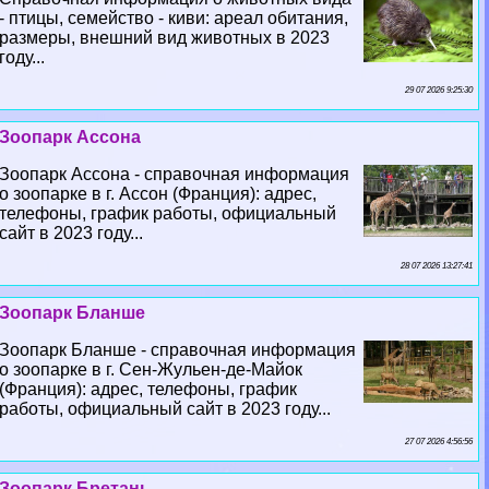
- птицы, семейство - киви: ареал обитания,
размеры, внешний вид животных в 2023
году...
29 07 2026 9:25:30
Зоопарк Ассона
Зоопарк Ассона - справочная информация
о зоопарке в г. Ассон (Франция): адрес,
телефоны, график работы, официальный
сайт в 2023 году...
28 07 2026 13:27:41
Зоопарк Бланше
Зоопарк Бланше - справочная информация
о зоопарке в г. Сен-Жульен-де-Майок
(Франция): адрес, телефоны, график
работы, официальный сайт в 2023 году...
27 07 2026 4:56:56
Зоопарк Бретань