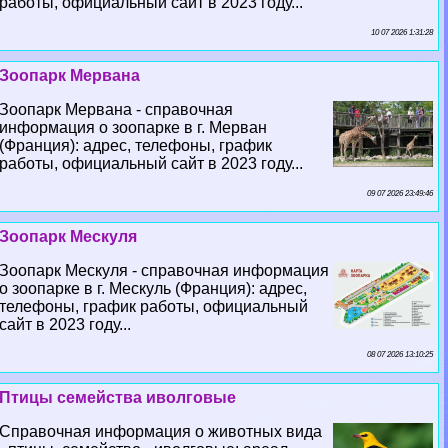
работы, официальный сайт в 2023 году...
10 07 2026 1:31:28
Зоопарк Мервана
Зоопарк Мервана - справочная
информация о зоопарке в г. Мерван
(Франция): адрес, телефоны, график
работы, официальный сайт в 2023 году...
09 07 2026 23:49:46
Зоопарк Мескуля
Зоопарк Мескуля - справочная информация
о зоопарке в г. Мескуль (Франция): адрес,
телефоны, график работы, официальный
сайт в 2023 году...
08 07 2026 13:10:25
Птицы семейства иволговые
Справочная информация о животных вида