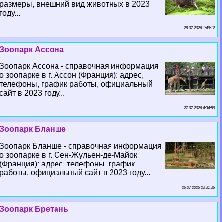
размеры, внешний вид животных в 2023
году...
28 07 2026 1:49:12
Зоопарк Ассона
Зоопарк Ассона - справочная информация
о зоопарке в г. Ассон (Франция): адрес,
телефоны, график работы, официальный
сайт в 2023 году...
27 07 2026 4:34:59
Зоопарк Бланше
Зоопарк Бланше - справочная информация
о зоопарке в г. Сен-Жульен-де-Майок
(Франция): адрес, телефоны, график
работы, официальный сайт в 2023 году...
26 07 2026 23:31:36
Зоопарк Бретань