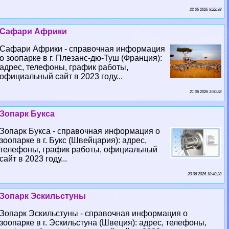
22 06 2026 9:22:38
Сафари Африки
Сафари Африки - справочная информация
о зоопарке в г. Плезанс-дю-Туш (Франция):
адрес, телефоны, график работы,
официальный сайт в 2023 году...
21 06 2026 3:50:38
Зопарк Букса
Зопарк Букса - справочная информация о
зоопарке в г. Букс (Швейцария): адрес,
телефоны, график работы, официальный
сайт в 2023 году...
20 06 2026 18:40:28
Зопарк Эскильстуны
Зопарк Эскильстуны - справочная информация о
зоопарке в г. Эскильстуна (Швеция): адрес, телефоны,