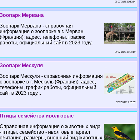
09 07 2026 13:12:54
Зоопарк Мервана
Зоопарк Мервана - справочная
информация о зоопарке в г. Мерван
(Франция): адрес, телефоны, график
работы, официальный сайт в 2023 году...
08 07 2026 16:39:19
Зоопарк Мескуля
Зоопарк Мескуля - справочная информация
о зоопарке в г. Мескуль (Франция): адрес,
телефоны, график работы, официальный
сайт в 2023 году...
07 07 2026 7:55:55
Птицы семейства иволговые
Справочная информация о животных вида
- птицы, семейство - иволговые: ареал
обитания, размеры, внешний вид животных