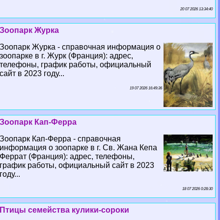
20 07 2026 13:34:40
Зоопарк Журка
Зоопарк Журка - справочная информация о
зоопарке в г. Журк (Франция): адрес,
телефоны, график работы, официальный
сайт в 2023 году...
19 07 2026 16:49:36
Зоопарк Кап-Ферра
Зоопарк Кап-Ферра - справочная
информация о зоопарке в г. Св. Жана Кепа
Феррат (Франция): адрес, телефоны,
график работы, официальный сайт в 2023
году...
18 07 2026 0:28:30
Птицы семейства кулики-сороки