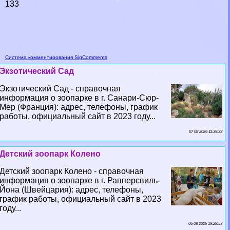
133
Система комментирования SigComments
Экзотический Сад
Экзотический Сад - справочная
информация о зоопарке в г. Санари-Сюр-
Мер (Франция): адрес, телефоны, график
работы, официальный сайт в 2023 году...
07 08 2026 11:39:33
Детский зоопарк Колено
Детский зоопарк Колено - справочная
информация о зоопарке в г. Рапперсвиль-
Йона (Швейцария): адрес, телефоны,
график работы, официальный сайт в 2023
году...
06 08 2026 19:28:53