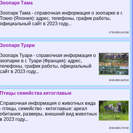
Зоопарк Тама
Зоопарк Тама - справочная информация о зоопарке в г.
Токио (Япония): адрес, телефоны, график работы,
официальный сайт в 2023 году...
27 06 2026 14:13:38
Зоопарк Туари
Зоопарк Туари - справочная информация о
зоопарке в г. Туари (Франция): адрес,
телефоны, график работы, официальный
сайт в 2023 году...
26 06 2026 18:25:24
Птицы семейства китоглавые
Справочная информация о животных вида
- птицы, семейство - китоглавые: ареал
обитания, размеры, внешний вид животных
в 2023 году...
25 06 2026 17:47:30