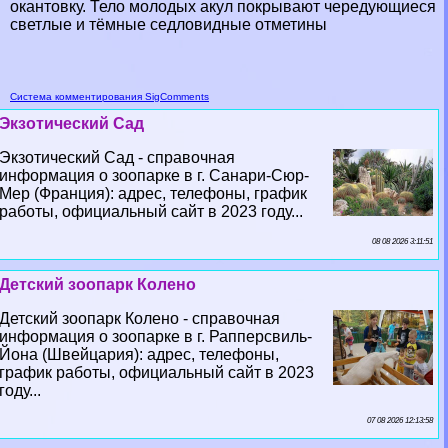
окантовку. Тело молодых акул покрывают чередующиеся
светлые и тёмные седловидные отметины
Система комментирования SigComments
Экзотический Сад
Экзотический Сад - справочная
информация о зоопарке в г. Санари-Сюр-
Мер (Франция): адрес, телефоны, график
работы, официальный сайт в 2023 году...
08 08 2026 3:11:51
Детский зоопарк Колено
Детский зоопарк Колено - справочная
информация о зоопарке в г. Рапперсвиль-
Йона (Швейцария): адрес, телефоны,
график работы, официальный сайт в 2023
году...
07 08 2026 12:13:58