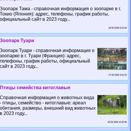
Зоопарк Тама - справочная информация о зоопарке в г.
Токио (Япония): адрес, телефоны, график работы,
официальный сайт в 2023 году...
28 06 2026 6:15:39
Зоопарк Туари
Зоопарк Туари - справочная информация о
зоопарке в г. Туари (Франция): адрес,
телефоны, график работы, официальный
сайт в 2023 году...
27 06 2026 3:51:35
Птицы семейства китоглавые
Справочная информация о животных вида
- птицы, семейство - китоглавые: ареал
обитания, размеры, внешний вид животных
в 2023 году...
26 06 2026 11:52:46