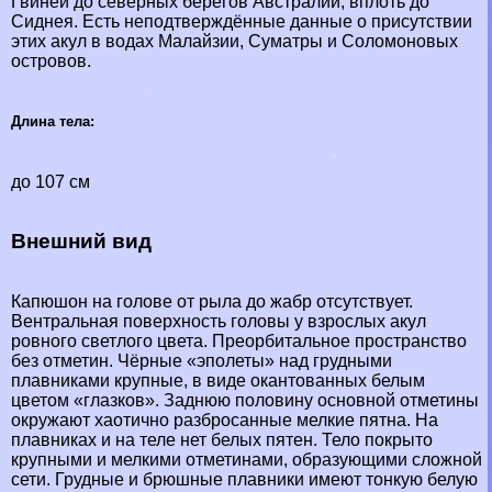
Гвинеи до северных берегов Австралии, вплоть до
Сиднея. Есть неподтверждённые данные о присутствии
этих акул в водах Малайзии, Суматры и Соломоновых
островов.
Длина тела:
до 107 см
Внешний вид
Капюшон на голове от рыла до жабр отсутствует.
Вентральная поверхность головы у взрослых акул
ровного светлого цвета. Преорбитальное прострaнcтво
без отметин. Чёрные «эполеты» над грудными
плавниками крупные, в виде окантованных белым
цветом «глазков». Заднюю половину основной отметины
окружают хаотично разбросанные мелкие пятна. На
плавниках и на теле нет белых пятен. Тело покрыто
крупными и мелкими отметинами, образующими сложной
сети. Грудные и брюшные плавники имеют тонкую белую