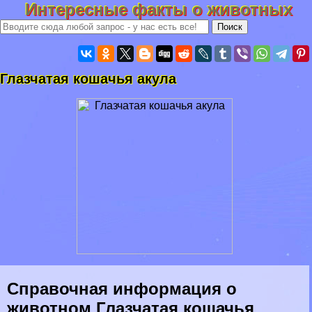
Интересные факты о животных
Глазчатая кошачья акула
Справочная информация о
животном Глазчатая кошачья